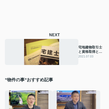
NEXT
宅地建物取引士
と資格取得と浅
川と
2021.07.03
”物件の事”おすすめ記事