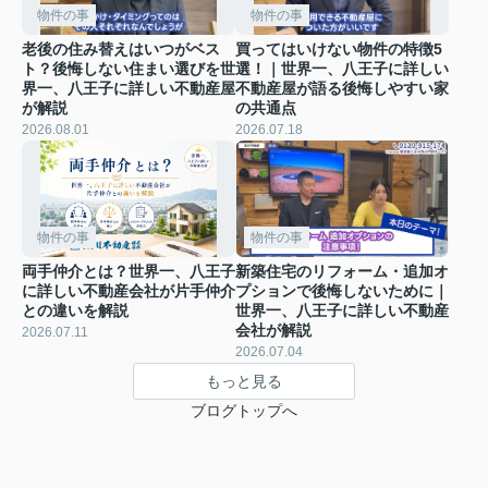
物件の事
物件の事
老後の住み替えはいつがベス
買ってはいけない物件の特徴5
ト？後悔しない住まい選びを世
選！｜世界一、八王子に詳しい
界一、八王子に詳しい不動産屋
不動産屋が語る後悔しやすい家
が解説
の共通点
2026.08.01
2026.07.18
物件の事
物件の事
両手仲介とは？世界一、八王子
新築住宅のリフォーム・追加オ
に詳しい不動産会社が片手仲介
プションで後悔しないために｜
との違いを解説
世界一、八王子に詳しい不動産
会社が解説
2026.07.11
2026.07.04
もっと見る
ブログトップへ