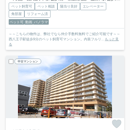
ペット飼育可
ペット相談
陽当り良好
エレベーター
角部屋
リフォーム済
ペット可
動画
パノラマ
～～こちらの物件は、弊社でなら仲介手数料無料でご紹介可能です～～
西八王子駅徒歩9分のペット飼育可マンション。内装フルリ...
もっと見
る
中古マンション