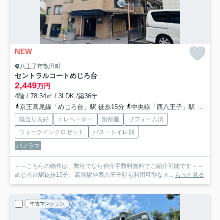
NEW
八王子市散田町
セントラルコートめじろ台
2,449
万円
4階 / 78.34㎡ / 3LDK /築36年
京王高尾線「めじろ台」駅 徒歩15分
中央線「西八王子」駅 徒歩25分
陽当り良好
エレベーター
角部屋
リフォーム済
ウォークインクロゼット
バス・トイレ別
パノラマ
～～こちらの物件は、弊社でなら仲介手数料無料でご紹介可能です～～
めじろ台駅徒歩15分、高尾駅や西八王子駅も利用可能なオ...
もっと見る
中古マンション