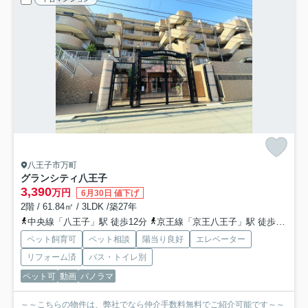
八王子市万町
グランシティ八王子
3,390
万円
6月30日 値下げ
2階 / 61.84㎡ / 3LDK /築27年
中央線「八王子」駅 徒歩12分
京王線「京王八王子」駅 徒歩20分
ペット飼育可
ペット相談
陽当り良好
エレベーター
リフォーム済
バス・トイレ別
ペット可
動画
パノラマ
～～こちらの物件は、弊社でなら仲介手数料無料でご紹介可能です～～