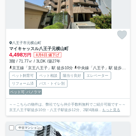
八王子市元横山町
マイキャッスル八王子元横山町
4,498
万円
8月6日 値下げ
3階 / 71.77㎡ / 3LDK /築27年
京王線「京王八王子」駅 徒歩10分
中央線「八王子」駅 徒歩12分
ペット飼育可
ペット相談
陽当り良好
エレベーター
リフォーム済
バス・トイレ別
ペット可
パノラマ
～～こちらの物件は、弊社でなら仲介手数料無料でご紹介可能です～～
京王八王子駅徒歩10分・八王子駅徒歩12分、2駅4路線...
もっと見る
中古マンション