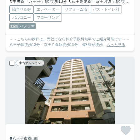
中央線「八王子」駅 徒歩13分
京王高尾線「京王片倉」駅 徒歩15分
陽当り良好
エレベーター
リフォーム済
バス・トイレ別
バルコニー
フローリング
動画
パノラマ
～～こちらの物件は、弊社でなら仲介手数料無料でご紹介可能です～～
八王子駅徒歩13分・京王片倉駅徒歩15分、4路線が徒歩...
もっと見る
中古マンション
八王子市横山町