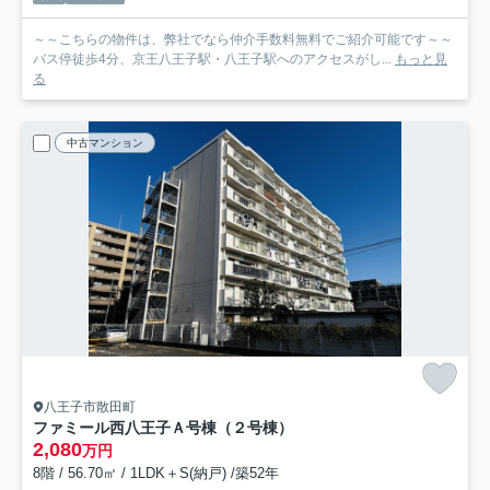
～～こちらの物件は、弊社でなら仲介手数料無料でご紹介可能です～～
バス停徒歩4分、京王八王子駅・八王子駅へのアクセスがし...
もっと見
る
中古マンション
八王子市散田町
ファミール西八王子Ａ号棟（２号棟）
2,080
万円
8階 / 56.70㎡ / 1LDK＋S(納戸) /築52年