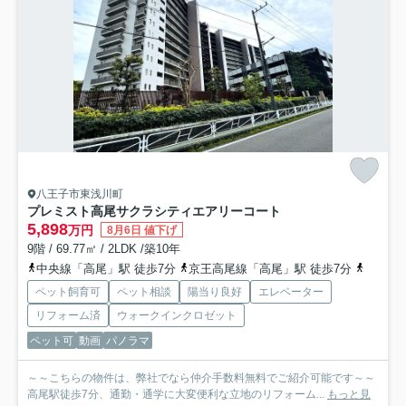
八王子市東浅川町
プレミスト高尾サクラシティエアリーコート
5,898
万円
8月6日 値下げ
9階 / 69.77㎡ / 2LDK /築10年
中央線「高尾」駅 徒歩7分
京王高尾線「高尾」駅 徒歩7分
京王高
ペット飼育可
ペット相談
陽当り良好
エレベーター
リフォーム済
ウォークインクロゼット
ペット可
動画
パノラマ
～～こちらの物件は、弊社でなら仲介手数料無料でご紹介可能です～～
高尾駅徒歩7分、通勤・通学に大変便利な立地のリフォーム...
もっと見