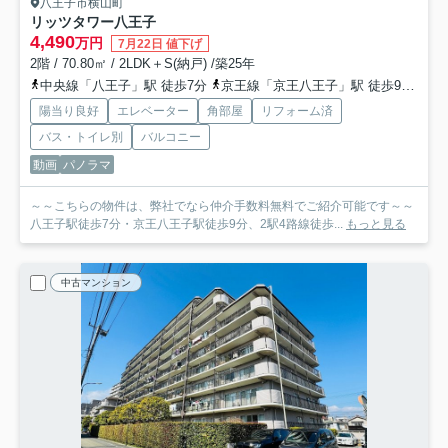
八王子市横山町
リッツタワー八王子
4,490
万円
7月22日 値下げ
2階 / 70.80㎡ / 2LDK＋S(納戸) /築25年
中央線「八王子」駅 徒歩7分
京王線「京王八王子」駅 徒歩9分
横
陽当り良好
エレベーター
角部屋
リフォーム済
バス・トイレ別
バルコニー
動画
パノラマ
～～こちらの物件は、弊社でなら仲介手数料無料でご紹介可能です～～
八王子駅徒歩7分・京王八王子駅徒歩9分、2駅4路線徒歩...
もっと見る
中古マンション