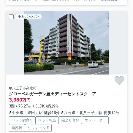
中古マンション
八王子市高倉町
グローベルガーデン豊田ディーセントスクエア
3,980
万円
3階 / 75.27㎡ / 3LDK /築19年
中央線「豊田」駅 徒歩16分
八高線「北八王子」駅 徒歩14分
中央
ペット飼育可
ペット相談
陽当り良好
エレベーター
角部屋
リフォーム済