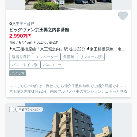
八王子市越野
ビッグヴァン京王堀之内参番館
2,990
万円
7階 / 67.45㎡ / 3LDK /築28年
京王相模原線「京王堀之内」駅 徒歩22分
京王相模原線「南大沢」駅 徒歩29分
陽当り良好
エレベーター
角部屋
リフォーム済
バス・トイレ別
バルコニー
パノラマ
～～こちらの物件は、弊社でなら仲介手数料無料でご紹介可能です～～
京王堀之内駅徒歩22分、内装フルリノベ中のマンション。...
もっと見る
中古マンション