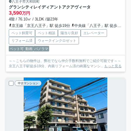
八王子市大和田町
グランシティレイディアントアクアヴィータ
3,590
万円
4階 / 76.10㎡ / 3LDK /築23年
京王線「京王八王子」駅 徒歩19分
中央線「八王子」駅 徒歩26分
ペット飼育可
ペット相談
陽当り良好
エレベーター
リフォーム済
ウォークインクロゼット
ペット可
動画
パノラマ
～～こちらの物件は、弊社でなら仲介手数料無料でご紹介可能です～～
京王八王子駅徒歩19分、内装リフォーム済の綺麗なマンシ...
もっと見る
中古マンション