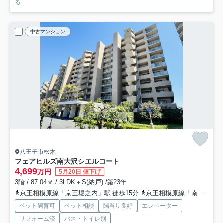
る
中古マンション
八王子市松木
フェアヒルズ南大沢シエルコート
4,699
万円
5月20日 値下げ
3階 / 87.04㎡ / 3LDK＋S(納戸) /築23年
京王相模原線「京王堀之内」駅 徒歩15分
京王相模原線「南大沢」駅 徒歩18分
ペット飼育可
ペット相談
陽当り良好
エレベーター
リフォーム済
バス・トイレ別