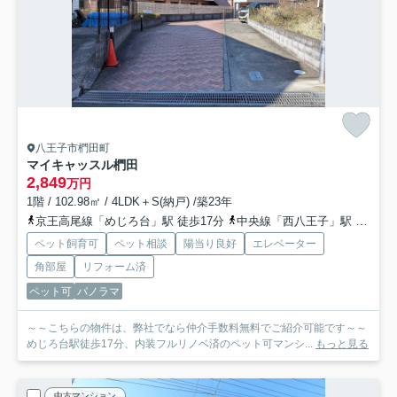
八王子市椚田町
マイキャッスル椚田
2,849
万円
1階 / 102.98㎡ / 4LDK＋S(納戸) /築23年
京王高尾線「めじろ台」駅 徒歩17分
中央線「西八王子」駅 バス13分 京王バス「椚田」 停歩4分
ペット飼育可
ペット相談
陽当り良好
エレベーター
角部屋
リフォーム済
ペット可
パノラマ
～～こちらの物件は、弊社でなら仲介手数料無料でご紹介可能です～～
めじろ台駅徒歩17分、内装フルリノベ済のペット可マンシ...
もっと見る
中古マンション