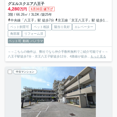
グエルスクエア八王子
4,280
万円
6月30日 値下げ
3階 / 66.26㎡ / 3LDK /築25年
中央線「八王子」駅 徒歩7分
京王線「京王八王子」駅 徒歩12分
横
ペット飼育可
ペット相談
陽当り良好
エレベーター
角部屋
リフォーム済
ペット可
動画
パノラマ
～～こちらの物件は、弊社でなら仲介手数料無料でご紹介可能です～～
八王子駅徒歩7分・京王八王子駅徒歩12分、4路線が徒歩...
もっと見る
中古マンション