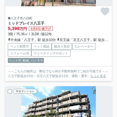
八王子市八日町
ミッドプレイス八王子
5,398
万円
8月6日 値下げ
3階 / 75.36㎡ / 3LDK /築12年
中央線「八王子」駅 徒歩10分
京王線「京王八王子」駅 徒歩13分
ペット飼育可
ペット相談
陽当り良好
エレベーター
リフォーム済
ウォークインクロゼット
ペット可
動画
パノラマ
～～こちらの物件は、弊社でなら仲介手数料無料でご紹介可能です～～
八王子駅徒歩10分・京王八王子駅徒歩13分、通勤・通学...
もっと見る
中古マンション