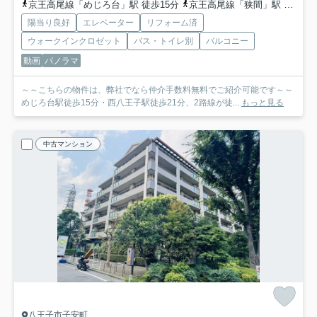
京王高尾線「めじろ台」駅 徒歩15分
京王高尾線「狭間」駅 徒歩17分
陽当り良好
エレベーター
リフォーム済
ウォークインクロゼット
バス・トイレ別
バルコニー
動画
パノラマ
～～こちらの物件は、弊社でなら仲介手数料無料でご紹介可能です～～
めじろ台駅徒歩15分・西八王子駅徒歩21分、2路線が徒...
もっと見る
中古マンション
八王子市子安町