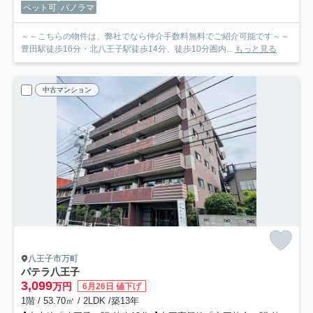
ペット可
パノラマ
～～こちらの物件は、弊社でなら仲介手数料無料でご紹介可能です～～
豊田駅徒歩16分・北八王子駅徒歩14分、徒歩10分圏内...
もっと見る
中古マンション
八王子市万町
パテラ八王子
3,099
万円
6月26日 値下げ
1階 / 53.70㎡ / 2LDK /築13年