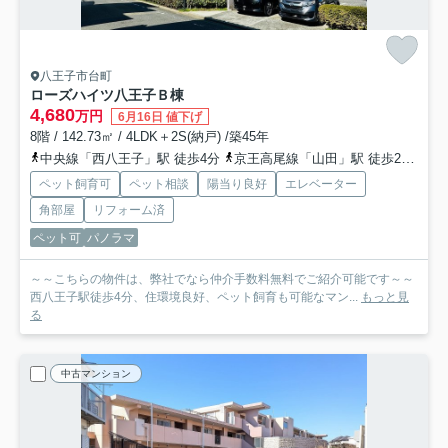
八王子市台町
ローズハイツ八王子Ｂ棟
4,680
万円
6月16日 値下げ
8階 / 142.73㎡ / 4LDK＋2S(納戸) /築45年
中央線「西八王子」駅 徒歩4分
京王高尾線「山田」駅 徒歩26分
京
ペット飼育可
ペット相談
陽当り良好
エレベーター
角部屋
リフォーム済
ペット可
パノラマ
～～こちらの物件は、弊社でなら仲介手数料無料でご紹介可能です～～
西八王子駅徒歩4分、住環境良好、ペット飼育も可能なマン...
もっと見
る
中古マンション