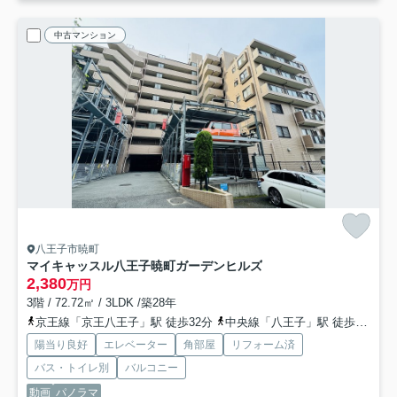
中古マンション
八王子市暁町
マイキャッスル八王子暁町ガーデンヒルズ
2,380
万円
3階 / 72.72㎡ / 3LDK /築28年
京王線「京王八王子」駅 徒歩32分
中央線「八王子」駅 徒歩31分
陽当り良好
エレベーター
角部屋
リフォーム済
バス・トイレ別
バルコニー
動画
パノラマ