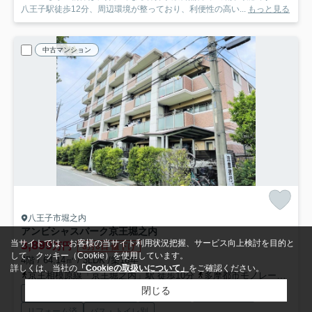
八王子駅徒歩12分、周辺環境が整っており、利便性の高い...
もっと見る
中古マンション
八王子市堀之内
アンビシャスパーク京王堀之内
当サイトでは、お客様の当サイト利用状況把握、サービス向上検討を目的と
3,899
万円
8月6日 値下げ
して、クッキー（Cookie）を使用しています。
4階 / 64.14㎡ / 3LDK /築18年
詳しくは、当社の
「Cookieの取扱いについて」
をご確認ください。
京王相模原線「京王堀之内」駅 徒歩10分
多摩都市モノレール「大塚・帝京大学」駅 徒歩20分
閉じる
ペット飼育可
ペット相談
陽当り良好
エレベーター
リフォーム済
バス・トイレ別