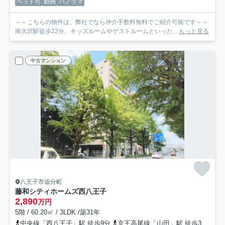
ペット可
動画
パノラマ
～～こちらの物件は、弊社でなら仲介手数料無料でご紹介可能です～～
南大沢駅徒歩22分、キッズルームやゲストルームといった...
もっと見る
中古マンション
八王子市追分町
藤和シティホームズ西八王子
2,890
万円
5階 / 60.20㎡ / 3LDK /築31年
中央線「西八王子」駅 徒歩9分
京王高尾線「山田」駅 徒歩32分
横