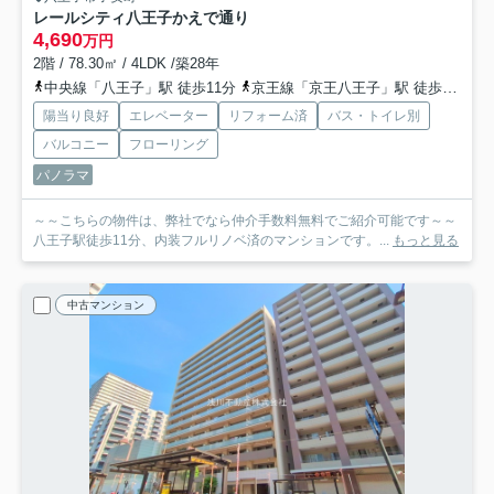
レールシティ八王子かえで通り
4,690
万円
2階 / 78.30㎡ / 4LDK /築28年
中央線「八王子」駅 徒歩11分
京王線「京王八王子」駅 徒歩11分
陽当り良好
エレベーター
リフォーム済
バス・トイレ別
バルコニー
フローリング
パノラマ
～～こちらの物件は、弊社でなら仲介手数料無料でご紹介可能です～～
八王子駅徒歩11分、内装フルリノベ済のマンションです。...
もっと見る
中古マンション