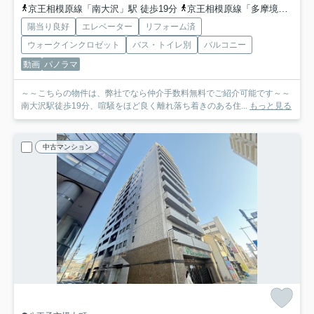
京王相模原線「南大沢」駅 徒歩19分
京王相模原線「多摩境」駅 徒歩27分
陽当り良好
エレベーター
リフォーム済
ウォークインクロゼット
バス・トイレ別
バルコニー
動画
パノラマ
～～こちらの物件は、弊社でなら仲介手数料無料でご紹介可能です～～
南大沢駅徒歩19分、喧騒をほど良く離れ落ち着きのある住...
もっと見る
中古マンション