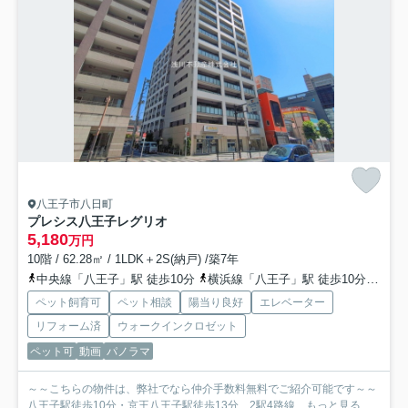
八王子市八日町
プレシス八王子レグリオ
5,180
万円
10階 / 62.28㎡ / 1LDK＋2S(納戸) /築7年
中央線「八王子」駅 徒歩10分
横浜線「八王子」駅 徒歩10分
京王
ペット飼育可
ペット相談
陽当り良好
エレベーター
リフォーム済
ウォークインクロゼット
ペット可
動画
パノラマ
～～こちらの物件は、弊社でなら仲介手数料無料でご紹介可能です～～
八王子駅徒歩10分・京王八王子駅徒歩13分、2駅4路線...
もっと見る