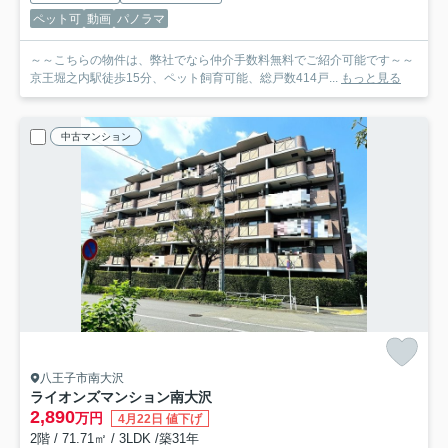
ペット可
動画
パノラマ
～～こちらの物件は、弊社でなら仲介手数料無料でご紹介可能です～～
京王堀之内駅徒歩15分、ペット飼育可能、総戸数414戸...
もっと見る
中古マンション
八王子市南大沢
ライオンズマンション南大沢
2,890
万円
4月22日 値下げ
2階 / 71.71㎡ / 3LDK /築31年