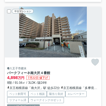
中古マンション
八王子市鑓水
パークフィーネ南大沢４番館
4,898
万円
7月22日 値下げ
8階 / 91.04㎡ / 3LDK /築24年
京王相模原線「南大沢」駅 徒歩22分
京王相模原線「多摩境」駅 徒歩25分
ペット飼育可
ペット相談
陽当り良好
エレベーター
リフォーム済
ウォークインクロゼット