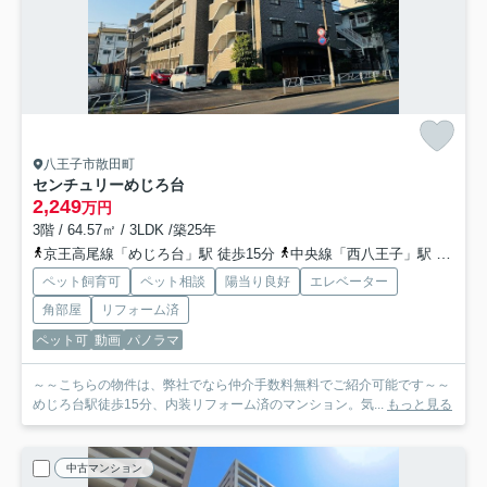
八王子市散田町
センチュリーめじろ台
2,249
万円
3階 / 64.57㎡ / 3LDK /築25年
京王高尾線「めじろ台」駅 徒歩15分
中央線「西八王子」駅 徒歩22分
ペット飼育可
ペット相談
陽当り良好
エレベーター
角部屋
リフォーム済
ペット可
動画
パノラマ
～～こちらの物件は、弊社でなら仲介手数料無料でご紹介可能です～～
めじろ台駅徒歩15分、内装リフォーム済のマンション。気...
もっと見る
中古マンション