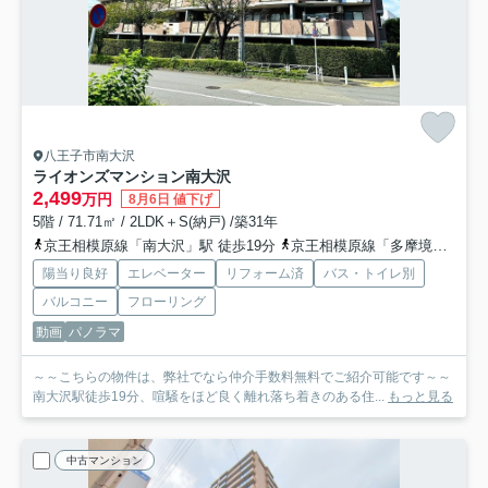
八王子市南大沢
ライオンズマンション南大沢
2,499
万円
8月6日 値下げ
5階 / 71.71㎡ / 2LDK＋S(納戸) /築31年
京王相模原線「南大沢」駅 徒歩19分
京王相模原線「多摩境」駅 徒歩27分
陽当り良好
エレベーター
リフォーム済
バス・トイレ別
バルコニー
フローリング
動画
パノラマ
～～こちらの物件は、弊社でなら仲介手数料無料でご紹介可能です～～
南大沢駅徒歩19分、喧騒をほど良く離れ落ち着きのある住...
もっと見る
中古マンション