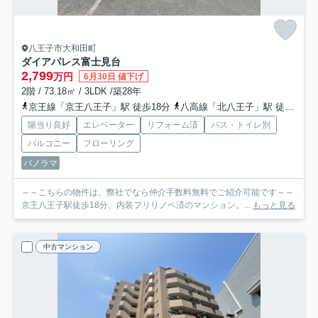
八王子市大和田町
ダイアパレス富士見台
2,799
万円
6月30日 値下げ
2階 / 73.18㎡ / 3LDK /築28年
京王線「京王八王子」駅 徒歩18分
八高線「北八王子」駅 徒歩18分
陽当り良好
エレベーター
リフォーム済
バス・トイレ別
バルコニー
フローリング
パノラマ
～～こちらの物件は、弊社でなら仲介手数料無料でご紹介可能です～～
京王八王子駅徒歩18分、内装フリリノベ済のマンション。...
もっと見る
中古マンション