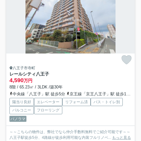
八王子市寺町
レールシティ八王子
4,590
万円
8階 / 65.23㎡ / 3LDK /築30年
中央線「八王子」駅 徒歩5分
京王線「京王八王子」駅 徒歩12分
京
陽当り良好
エレベーター
リフォーム済
バス・トイレ別
バルコニー
フローリング
パノラマ
～～こちらの物件は、弊社でなら仲介手数料無料でご紹介可能です～～
八王子駅徒歩5分、4路線が徒歩利用可能な内装フルリノベ...
もっと見る