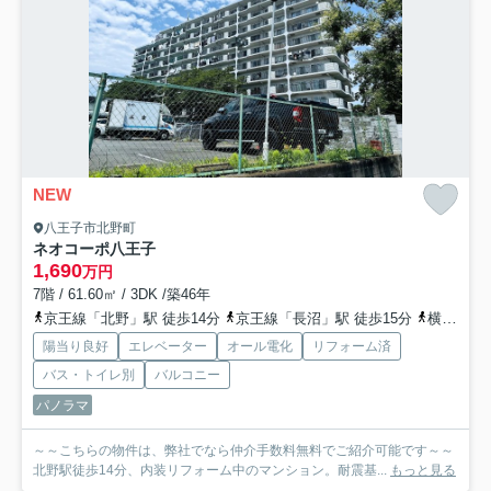
NEW
八王子市北野町
ネオコーポ八王子
1,690
万円
7階 / 61.60㎡ / 3DK /築46年
京王線「北野」駅 徒歩14分
京王線「長沼」駅 徒歩15分
横浜線「片倉」駅 徒歩33分
陽当り良好
エレベーター
オール電化
リフォーム済
バス・トイレ別
バルコニー
パノラマ
～～こちらの物件は、弊社でなら仲介手数料無料でご紹介可能です～～
北野駅徒歩14分、内装リフォーム中のマンション。耐震基...
もっと見る