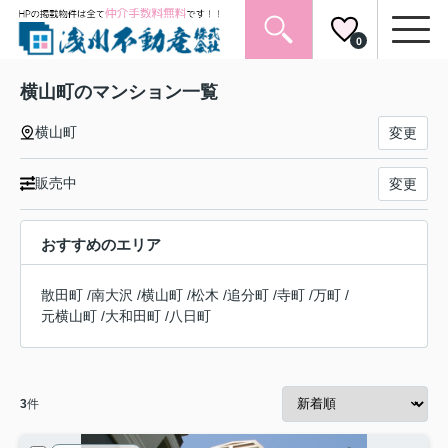
0
横山町のマンション一覧
横山町
変更
販売中
変更
おすすめのエリア
散田町
/
南大沢
/
横山町
/
松木
/
追分町
/
寺町
/
万町
/
元横山町
/
大和田町
/
八日町
3
件