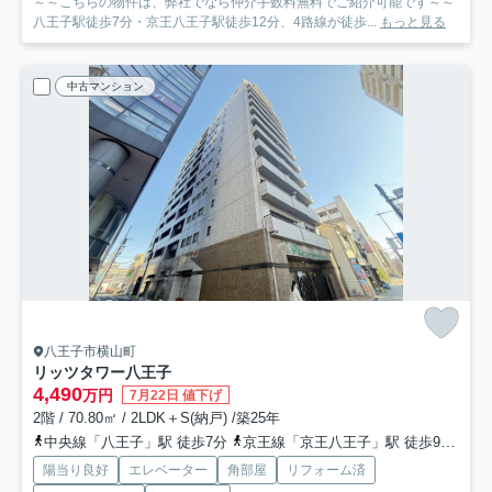
～～こちらの物件は、弊社でなら仲介手数料無料でご紹介可能です～～
八王子駅徒歩7分・京王八王子駅徒歩12分、4路線が徒歩...
もっと見る
中古マンション
八王子市横山町
リッツタワー八王子
4,490
万円
7月22日 値下げ
2階 / 70.80㎡ / 2LDK＋S(納戸) /築25年
中央線「八王子」駅 徒歩7分
京王線「京王八王子」駅 徒歩9分
横
陽当り良好
エレベーター
角部屋
リフォーム済