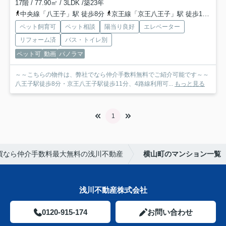
17階 / 77.90㎡ / 3LDK /築23年
中央線「八王子」駅 徒歩8分
京王線「京王八王子」駅 徒歩11分
横
ペット飼育可
ペット相談
陽当り良好
エレベーター
リフォーム済
バス・トイレ別
ペット可
動画
パノラマ
～～こちらの物件は、弊社でなら仲介手数料無料でご紹介可能です～～
八王子駅徒歩8分・京王八王子駅徒歩11分、4路線利用可...
もっと見る
1
買なら仲介手数料最大無料の浅川不動産
横山町のマンション一覧
浅川不動産株式会社
0120-915-174
お問い合わせ