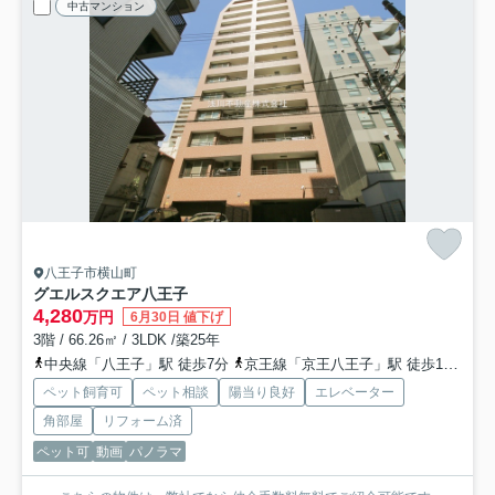
中古マンション
八王子市横山町
グエルスクエア八王子
4,280
万円
6月30日 値下げ
3階 / 66.26㎡ / 3LDK /築25年
中央線「八王子」駅 徒歩7分
京王線「京王八王子」駅 徒歩12分
横
ペット飼育可
ペット相談
陽当り良好
エレベーター
角部屋
リフォーム済
ペット可
動画
パノラマ