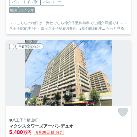
バス・トイレ別
バルコニー
動画
パノラマ
～～こちらの物件は、弊社でなら仲介手数料無料でご紹介可能です～～
八王子駅徒歩7分・京王八王子駅徒歩9分、2駅4路線徒歩...
もっと見る
中古マンション
八王子市横山町
マクシスタワーズアーバンデュオ
5,480
万円
6月30日 値下げ