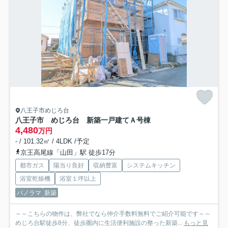
八王子市めじろ台
八王子市 めじろ台 新築一戸建て
Ａ号棟
4,480
万円
- / 101.32㎡ / 4LDK /予定
京王高尾線「山田」駅 徒歩17分
都市ガス
陽当り良好
収納豊富
システムキッチン
浴室乾燥機
浴室１坪以上
パノラマ
新築
～～こちらの物件は、弊社でなら仲介手数料無料でご紹介可能です～～
めじろ台駅徒歩8分、徒歩圏内に生活便利施設の整った新築...
もっと見