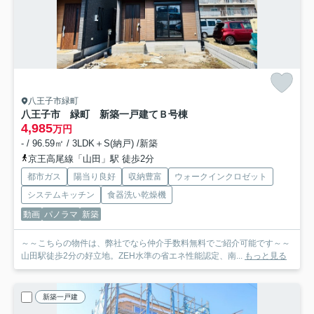
八王子市緑町
八王子市 緑町 新築一戸建て
Ｂ号棟
4,985
万円
- / 96.59㎡ / 3LDK＋S(納戸) /新築
京王高尾線「山田」駅 徒歩2分
都市ガス
陽当り良好
収納豊富
ウォークインクロゼット
システムキッチン
食器洗い乾燥機
動画
パノラマ
新築
～～こちらの物件は、弊社でなら仲介手数料無料でご紹介可能です～～
山田駅徒歩2分の好立地。ZEH水準の省エネ性能認定、南...
もっと見る
新築一戸建