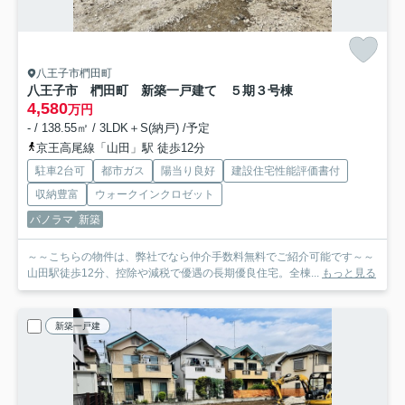
八王子市椚田町
八王子市 椚田町 新築一戸建て ５期
３号棟
4,580
万円
- / 138.55㎡ / 3LDK＋S(納戸) /予定
京王高尾線「山田」駅 徒歩12分
駐車2台可
都市ガス
陽当り良好
建設住宅性能評価書付
収納豊富
ウォークインクロゼット
パノラマ
新築
～～こちらの物件は、弊社でなら仲介手数料無料でご紹介可能です～～
山田駅徒歩12分、控除や減税で優遇の長期優良住宅。全棟...
もっと見る
新築一戸建