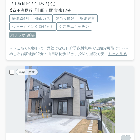
- / 105.98㎡ / 4LDK /予定
京王高尾線「山田」駅 徒歩12分
駐車2台可
都市ガス
陽当り良好
収納豊富
ウォークインクロゼット
システムキッチン
パノラマ
新築
～～こちらの物件は、弊社でなら仲介手数料無料でご紹介可能です～～
めじろ台駅徒歩12分・山田駅徒歩12分、控除や減税で安...
もっと見る
新築一戸建