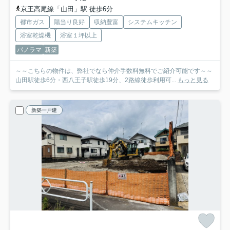
京王高尾線「山田」駅 徒歩6分
都市ガス
陽当り良好
収納豊富
システムキッチン
浴室乾燥機
浴室１坪以上
パノラマ
新築
～～こちらの物件は、弊社でなら仲介手数料無料でご紹介可能です～～
山田駅徒歩6分・西八王子駅徒歩19分、2路線徒歩利用可...
もっと見る
新築一戸建