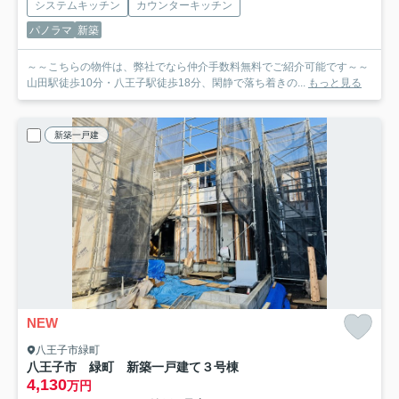
システムキッチン
カウンターキッチン
パノラマ
新築
～～こちらの物件は、弊社でなら仲介手数料無料でご紹介可能です～～
山田駅徒歩10分・八王子駅徒歩18分、閑静で落ち着きの...
もっと見る
新築一戸建
NEW
八王子市緑町
八王子市 緑町 新築一戸建て
３号棟
4,130
万円