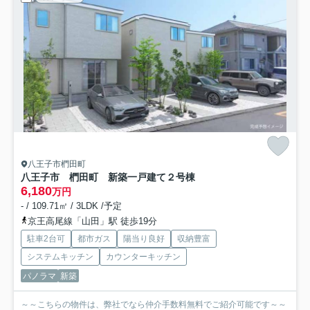
八王子市椚田町
八王子市 椚田町 新築一戸建て
２号棟
6,180
万円
- / 109.71㎡ / 3LDK /予定
京王高尾線「山田」駅 徒歩19分
駐車2台可
都市ガス
陽当り良好
収納豊富
システムキッチン
カウンターキッチン
パノラマ
新築
～～こちらの物件は、弊社でなら仲介手数料無料でご紹介可能です～～