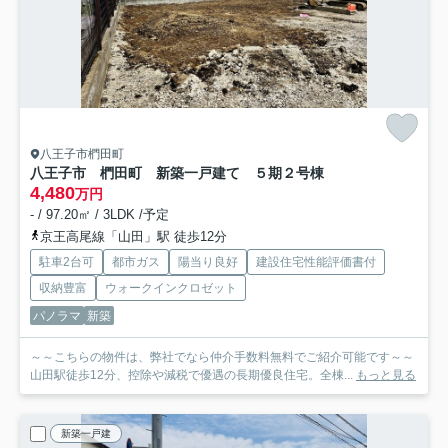
八王子市椚田町
八王子市 椚田町 新築一戸建て ５期
２号棟
4,480
万円
- / 97.20㎡ / 3LDK /予定
京王高尾線「山田」駅 徒歩12分
駐車2台可
都市ガス
陽当り良好
建設住宅性能評価書付
収納豊富
ウォークインクロゼット
パノラマ
新築
～～こちらの物件は、弊社でなら仲介手数料無料でご紹介可能です～～
山田駅徒歩12分、控除や減税で優遇の長期優良住宅。全棟...
もっと見る
新築一戸建