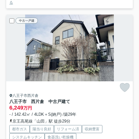
る
中古一戸建
八王子市西片倉
八王子市 西片倉 中古戸建て
6,249
万円
- / 142.42㎡ / 4LDK＋S(納戸) /築29年
京王高尾線「山田」駅 徒歩29分
都市ガス
陽当り良好
リフォーム済
収納豊富
システムキッチン
食器洗い乾燥機