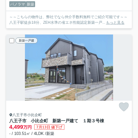
パノラマ
新築
～～こちらの物件は、弊社でなら仲介手数料無料でご紹介可能です～～
八王子駅徒歩18分、ZEH水準の省エネ性能認定新築一戸...
もっと見る
新築一戸建
八王子市小比企町
八王子市 小比企町 新築一戸建て １期
３号棟
4,499
万円
7月13日 値下げ
- / 103.51㎡ / 4LDK /新築