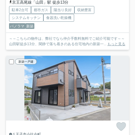
京王高尾線「山田」駅 徒歩13分
駐車2台可
都市ガス
陽当り良好
収納豊富
システムキッチン
食器洗い乾燥機
パノラマ
新築
～～こちらの物件は、弊社でなら仲介手数料無料でご紹介可能です～～
山田駅徒歩13分、閑静で落ち着きのある住宅地内の新築一...
もっと見る
新築一戸建
八王子市小比企町