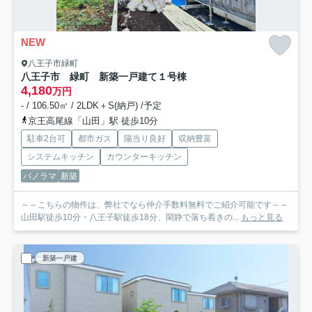
NEW
八王子市緑町
八王子市 緑町 新築一戸建て
１号棟
4,180
万円
- / 106.50㎡ / 2LDK＋S(納戸) /予定
京王高尾線「山田」駅 徒歩10分
駐車2台可
都市ガス
陽当り良好
収納豊富
システムキッチン
カウンターキッチン
パノラマ
新築
～～こちらの物件は、弊社でなら仲介手数料無料でご紹介可能です～～
山田駅徒歩10分・八王子駅徒歩18分、閑静で落ち着きの...
もっと見る
新築一戸建