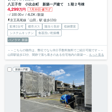
八王子市 小比企町 新築一戸建て １期
２号棟
4,299
万円
7月30日 値下げ
- / 100.00㎡ / 4LDK /新築
京王高尾線「山田」駅 徒歩13分
駐車2台可
都市ガス
陽当り良好
収納豊富
システムキッチン
食器洗い乾燥機
パノラマ
新築
～～こちらの物件は、弊社でなら仲介手数料無料でご紹介可能です～～
山田駅徒歩13分、閑静で落ち着きのある住宅地内の新築一...
もっと見る
新築一戸建