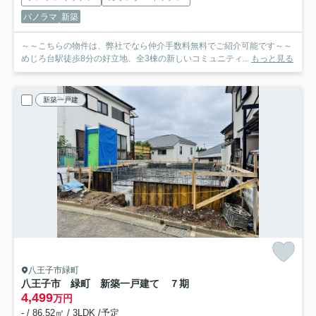
パノラマ
新築
～～こちらの物件は、弊社でなら仲介手数料無料でご紹介可能です～～
めじろ台駅徒歩8分の好立地、全3棟の新しいコミュニティ...
もっと見る
新築一戸建
八王子市緑町
八王子市 緑町 新築一戸建て ７期
4,499
万円
- / 86.52㎡ / 3LDK /予定