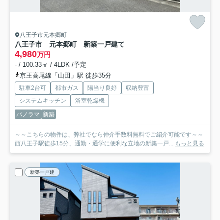
八王子市元本郷町
八王子市 元本郷町 新築一戸建て
4,980
万円
- / 100.33㎡ / 4LDK /予定
京王高尾線「山田」駅 徒歩35分
駐車2台可
都市ガス
陽当り良好
収納豊富
システムキッチン
浴室乾燥機
パノラマ
新築
～～こちらの物件は、弊社でなら仲介手数料無料でご紹介可能です～～
西八王子駅徒歩15分、通勤・通学に便利な立地の新築一戸...
もっと見る
新築一戸建