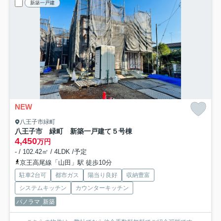
新築一戸建
NEW
八王子市緑町
八王子市 緑町 新築一戸建て
５号棟
4,450
万円
- / 102.42㎡ / 4LDK /予定
京王高尾線「山田」駅 徒歩10分
駐車2台可
都市ガス
陽当り良好
収納豊富
システムキッチン
カウンターキッチン
パノラマ
新築