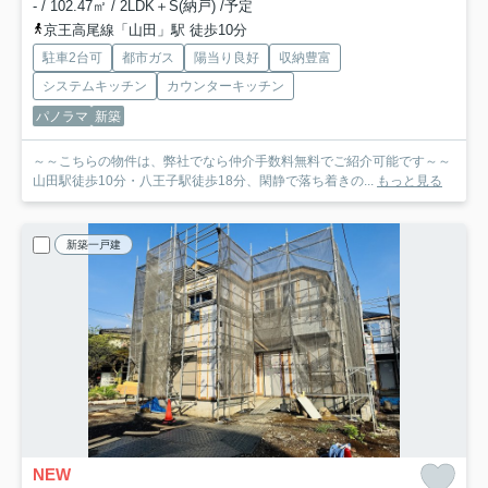
- / 102.47㎡ / 2LDK＋S(納戸) /予定
京王高尾線「山田」駅 徒歩10分
駐車2台可
都市ガス
陽当り良好
収納豊富
システムキッチン
カウンターキッチン
パノラマ
新築
～～こちらの物件は、弊社でなら仲介手数料無料でご紹介可能です～～
山田駅徒歩10分・八王子駅徒歩18分、閑静で落ち着きの...
もっと見る
新築一戸建
NEW