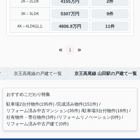
4155万円
2件
2K～2LDK
5307万円
9件
3K～3LDK
4806.9万円
11件
4K～4LDK以上
1
す
京王高尾線の戸建て一覧
京王高尾線 山田駅の戸建て一覧
おすすめこだわり特集
駐車場2台付物件(195件)
完成済み物件(151件)
リフォーム済み中古マンション(35件)
駐車場3台付物件(18件)
社有物件・専任物件(3件)
リフォームリノベーション(0件)
リフォーム済み中古戸建て(0件)