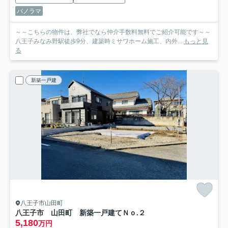
パノラマ
～～こちらの物件は、弊社でなら仲介手数料無料でご紹介可能です～～
八王子みなみ野駅徒歩9分、建築時ミサワホーム施工、内外...
もっと見
る
新築一戸建
八王子市山田町
八王子市 山田町 新築一戸建て
Ｎｏ.２
5,180
万円