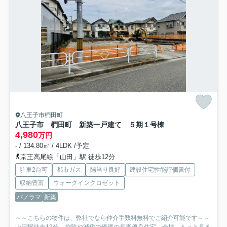
八王子市椚田町
八王子市 椚田町 新築一戸建て ５期
１号棟
4,980
万円
- / 134.80㎡ / 4LDK /予定
京王高尾線「山田」駅 徒歩12分
駐車2台可
都市ガス
陽当り良好
建設住宅性能評価書付
収納豊富
ウォークインクロゼット
パノラマ
新築
～～こちらの物件は、弊社でなら仲介手数料無料でご紹介可能です～～
山田駅徒歩12分、控除や減税で優遇の長期優良住宅。全棟...
もっと見る