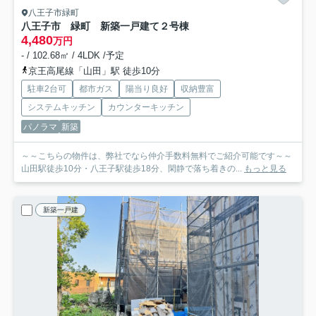
八王子市緑町
八王子市 緑町 新築一戸建て
２号棟
4,480
万円
- / 102.68㎡ / 4LDK /予定
京王高尾線「山田」駅 徒歩10分
駐車2台可
都市ガス
陽当り良好
収納豊富
システムキッチン
カウンターキッチン
パノラマ
新築
～～こちらの物件は、弊社でなら仲介手数料無料でご紹介可能です～～
山田駅徒歩10分・八王子駅徒歩18分、閑静で落ち着きの...
もっと見る
新築一戸建