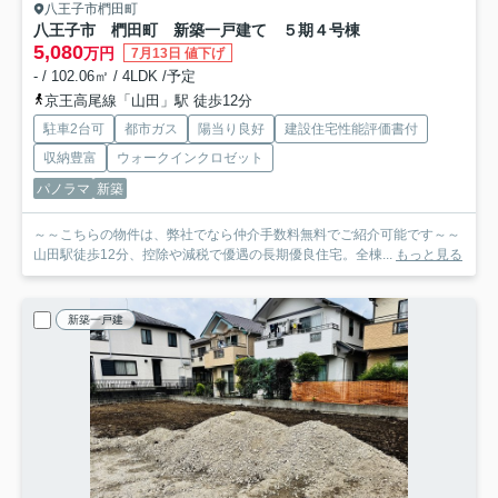
八王子市椚田町
八王子市 椚田町 新築一戸建て ５期
４号棟
5,080
万円
7月13日 値下げ
- / 102.06㎡ / 4LDK /予定
京王高尾線「山田」駅 徒歩12分
駐車2台可
都市ガス
陽当り良好
建設住宅性能評価書付
収納豊富
ウォークインクロゼット
パノラマ
新築
～～こちらの物件は、弊社でなら仲介手数料無料でご紹介可能です～～
山田駅徒歩12分、控除や減税で優遇の長期優良住宅。全棟...
もっと見る
新築一戸建