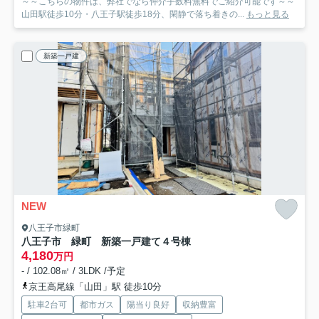
～～こちらの物件は、弊社でなら仲介手数料無料でご紹介可能です～～
山田駅徒歩10分・八王子駅徒歩18分、閑静で落ち着きの...
もっと見る
新築一戸建
NEW
八王子市緑町
八王子市 緑町 新築一戸建て
４号棟
4,180
万円
- / 102.08㎡ / 3LDK /予定
京王高尾線「山田」駅 徒歩10分
駐車2台可
都市ガス
陽当り良好
収納豊富