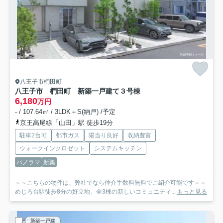
八王子市椚田町
八王子市 椚田町 新築一戸建て
３号棟
6,180
万円
- / 107.64㎡ / 3LDK＋S(納戸) /予定
京王高尾線「山田」駅 徒歩19分
駐車2台可
都市ガス
陽当り良好
収納豊富
ウォークインクロゼット
システムキッチン
パノラマ
新築
～～こちらの物件は、弊社でなら仲介手数料無料でご紹介可能です～～
めじろ台駅徒歩8分の好立地、全3棟の新しいコミュニティ...
もっと見る
新築一戸建