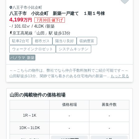
八王子市小比企町
八王子市 小比企町 新築一戸建て １期
１号棟
4,199
万円
7月30日 値下げ
- / 101.02㎡ / 4LDK /新築
京王高尾線「山田」駅 徒歩13分
駐車2台可
都市ガス
陽当り良好
収納豊富
ウォークインクロゼット
システムキッチン
パノラマ
新築
～～こちらの物件は、弊社でなら仲介手数料無料でご紹介可能です～～
山田駅徒歩13分、閑静で落ち着きのある住宅地内の新築一...
もっと見る
山田の掲載物件の価格相場
価格相場
募集件数
-
-
1R～1K
-
-
1DK～1LDK