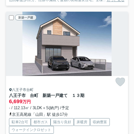
新築一戸建
八王子市台町
八王子市 台町 新築一戸建て １３期
6,699
万円
- / 112.13㎡ / 3LDK＋S(納戸) /予定
京王高尾線「山田」駅 徒歩17分
駐車2台可
都市ガス
陽当り良好
床暖房
収納豊富
ウォークインクロゼット