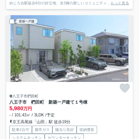
めじろ台駅徒歩8分の好立地、全3棟の新しいコミュニティ...
もっと見る
新築一戸建
八王子市椚田町
八王子市 椚田町 新築一戸建て
１号棟
5,980
万円
- / 101.43㎡ / 3LDK /予定
京王高尾線「山田」駅 徒歩19分
駐車2台可
都市ガス
陽当り良好
収納豊富
システムキッチン
カウンターキッチン