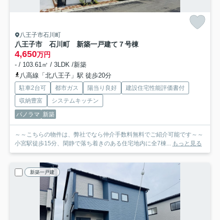
八王子市石川町
八王子市 石川町 新築一戸建て
７号棟
4,650
万円
- / 103.61㎡ / 3LDK /新築
八高線「北八王子」駅 徒歩20分
駐車2台可
都市ガス
陽当り良好
建設住宅性能評価書付
収納豊富
システムキッチン
パノラマ
新築
～～こちらの物件は、弊社でなら仲介手数料無料でご紹介可能です～～
小宮駅徒歩15分、閑静で落ち着きのある住宅地内に全7棟...
もっと見る
新築一戸建