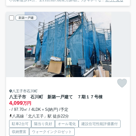
新築一戸建
八王子市石川町
八王子市 石川町 新築一戸建て ７期
１７号棟
4,099
万円
- / 97.70㎡ / 4LDK＋S(納戸) /予定
八高線「北八王子」駅 徒歩22分
駐車2台可
陽当り良好
オール電化
建設住宅性能評価書付
収納豊富
ウォークインクロゼット