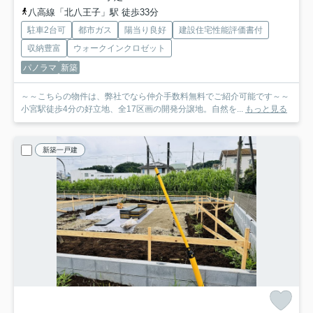
八高線「北八王子」駅 徒歩33分
駐車2台可
都市ガス
陽当り良好
建設住宅性能評価書付
収納豊富
ウォークインクロゼット
パノラマ
新築
～～こちらの物件は、弊社でなら仲介手数料無料でご紹介可能です～～
小宮駅徒歩4分の好立地、全17区画の開発分譲地。自然を...
もっと見る
新築一戸建