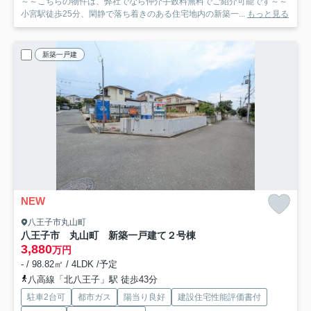
～～こちらの物件は、弊社でなら仲介手数料無料でご紹介可能です～～
小宮駅徒歩25分、閑静で落ち着きのある住宅地内の新築一...
もっと見る
新築一戸建
NEW
八王子市丸山町
八王子市 丸山町 新築一戸建て
２号棟
3,880
万円
- / 98.82㎡ / 4LDK /予定
八高線「北八王子」駅 徒歩43分
駐車2台可
都市ガス
陽当り良好
建設住宅性能評価書付