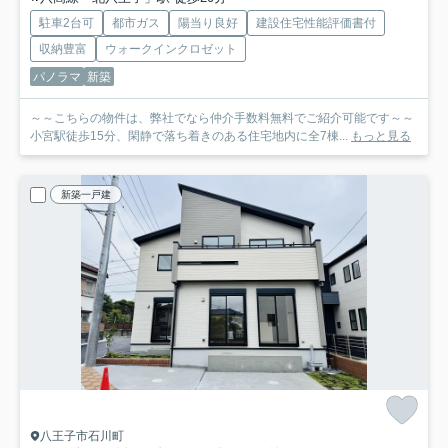
駐車2台可
都市ガス
陽当り良好
建設住宅性能評価書付
収納豊富
ウォークインクロゼット
パノラマ
新築
～～こちらの物件は、弊社でなら仲介手数料無料でご紹介可能です～～
小宮駅徒歩15分、閑静で落ち着きのある住宅地内に全7棟...
もっと見る
新築一戸建
八王子市石川町