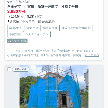
八王子市小宮町
八王子市 小宮町 新築一戸建て ４期
７号棟
3,880
万円
- / 104.54㎡ / 4LDK /予定
八高線「北八王子」駅 徒歩33分
駐車2台可
都市ガス
陽当り良好
建設住宅性能評価書付
収納豊富
システムキッチン
パノラマ
新築
～～こちらの物件は、弊社でなら仲介手数料無料でご紹介可能です～～
小宮駅徒歩4分の好立地、全17区画の開発分譲地。自然を...
もっと見る
新築一戸建