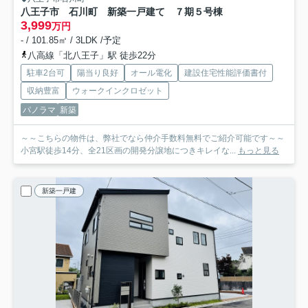
八王子市 石川町 新築一戸建て ７期
５号棟
3,999
万円
- / 101.85㎡ / 3LDK /予定
八高線「北八王子」駅 徒歩22分
駐車2台可
陽当り良好
オール電化
建設住宅性能評価書付
収納豊富
ウォークインクロゼット
パノラマ
新築
～～こちらの物件は、弊社でなら仲介手数料無料でご紹介可能です～～
小宮駅徒歩14分、全21区画の開発分譲地につきキレイな...
もっと見る
新築一戸建