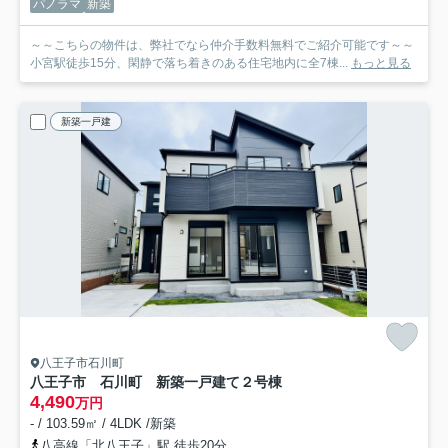
パノラマ
新築
～～こちらの物件は、弊社でなら仲介手数料無料でご紹介可能です～～
小宮駅徒歩15分、閑静で落ち着きのある住宅地内に全7棟...
もっと見る
新築一戸建
八王子市石川町
八王子市 石川町 新築一戸建て
２号棟
4,490
万円
- / 103.59㎡ / 4LDK /新築
八高線「北八王子」駅 徒歩20分