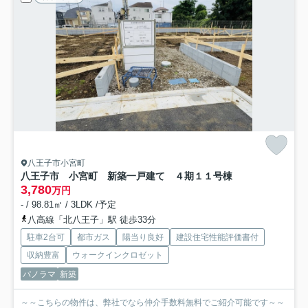
八王子市小宮町
八王子市 小宮町 新築一戸建て ４期
１１号棟
3,780
万円
- / 98.81㎡ / 3LDK /予定
八高線「北八王子」駅 徒歩33分
駐車2台可
都市ガス
陽当り良好
建設住宅性能評価書付
収納豊富
ウォークインクロゼット
パノラマ
新築
～～こちらの物件は、弊社でなら仲介手数料無料でご紹介可能です～～