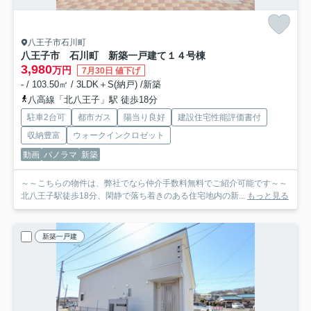
八王子市石川町
八王子市 石川町 新築一戸建て
１４号棟
3,980
万円
7月30日 値下げ
- / 103.50㎡ / 3LDK＋S(納戸) /新築
八高線「北八王子」駅 徒歩18分
駐車2台可
都市ガス
陽当り良好
建設住宅性能評価書付
収納豊富
ウォークインクロゼット
動画
パノラマ
新築
～～こちらの物件は、弊社でなら仲介手数料無料でご紹介可能です～～
北八王子駅徒歩18分、閑静で落ち着きのある住宅地内の新...
もっと見る
新築一戸建