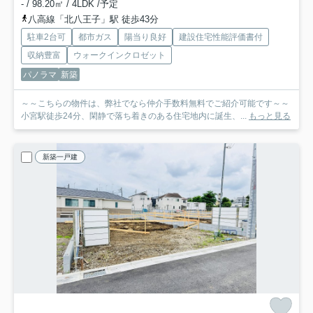
- / 98.20㎡ / 4LDK /予定
八高線「北八王子」駅 徒歩43分
駐車2台可
都市ガス
陽当り良好
建設住宅性能評価書付
収納豊富
ウォークインクロゼット
パノラマ
新築
～～こちらの物件は、弊社でなら仲介手数料無料でご紹介可能です～～
小宮駅徒歩24分、閑静で落ち着きのある住宅地内に誕生、...
もっと見る
新築一戸建