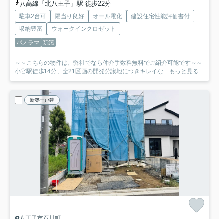
八高線「北八王子」駅 徒歩22分
駐車2台可
陽当り良好
オール電化
建設住宅性能評価書付
収納豊富
ウォークインクロゼット
パノラマ
新築
～～こちらの物件は、弊社でなら仲介手数料無料でご紹介可能です～～
小宮駅徒歩14分、全21区画の開発分譲地につきキレイな...
もっと見る
新築一戸建
八王子市石川町