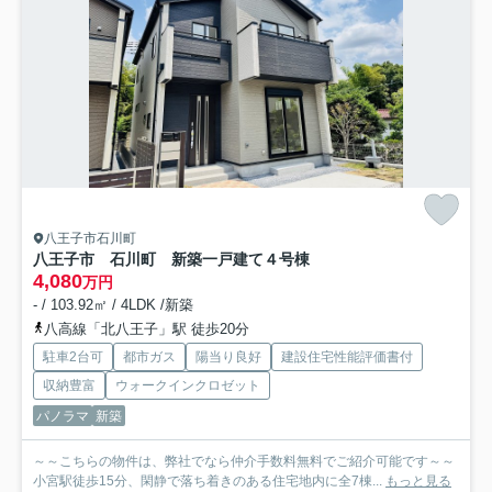
八王子市石川町
八王子市 石川町 新築一戸建て
４号棟
4,080
万円
- / 103.92㎡ / 4LDK /新築
八高線「北八王子」駅 徒歩20分
駐車2台可
都市ガス
陽当り良好
建設住宅性能評価書付
収納豊富
ウォークインクロゼット
パノラマ
新築
～～こちらの物件は、弊社でなら仲介手数料無料でご紹介可能です～～
小宮駅徒歩15分、閑静で落ち着きのある住宅地内に全7棟...
もっと見る