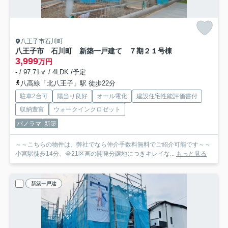
八王子市石川町
八王子市 石川町 新築一戸建て ７期
２１号棟
3,999
万円
- / 97.71㎡ / 4LDK /予定
八高線「北八王子」駅 徒歩22分
駐車2台可
陽当り良好
オール電化
建設住宅性能評価書付
収納豊富
ウォークインクロゼット
パノラマ
新築
～～こちらの物件は、弊社でなら仲介手数料無料でご紹介可能です～～
小宮駅徒歩14分、全21区画の開発分譲地につきキレイな...
もっと見る
新築一戸建