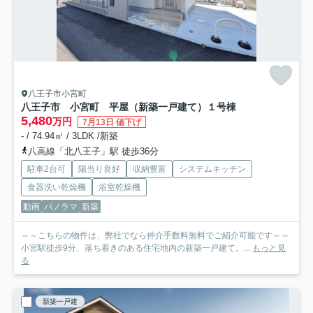
八王子市小宮町
八王子市 小宮町 平屋（新築一戸建て）
１号棟
5,480
万円
7月13日 値下げ
- / 74.94㎡ / 3LDK /新築
八高線「北八王子」駅 徒歩36分
駐車2台可
陽当り良好
収納豊富
システムキッチン
食器洗い乾燥機
浴室乾燥機
動画
パノラマ
新築
～～こちらの物件は、弊社でなら仲介手数料無料でご紹介可能です～～
小宮駅徒歩9分、落ち着きのある住宅地内の新築一戸建て。...
もっと見
る
新築一戸建