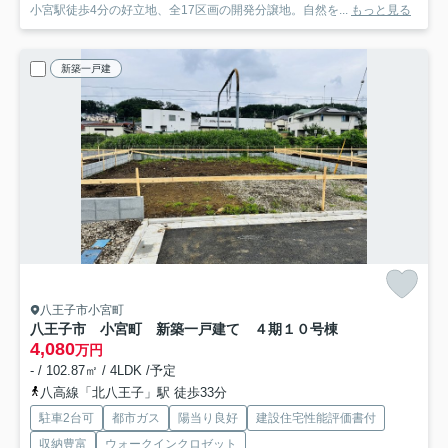
小宮駅徒歩4分の好立地、全17区画の開発分譲地。自然を...
もっと見る
新築一戸建
八王子市小宮町
八王子市 小宮町 新築一戸建て ４期
１０号棟
4,080
万円
- / 102.87㎡ / 4LDK /予定
八高線「北八王子」駅 徒歩33分
駐車2台可
都市ガス
陽当り良好
建設住宅性能評価書付
収納豊富
ウォークインクロゼット