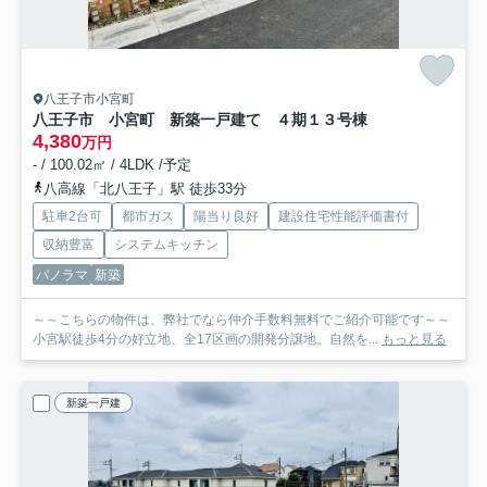
八王子市小宮町
八王子市 小宮町 新築一戸建て ４期
１３号棟
4,380
万円
- / 100.02㎡ / 4LDK /予定
八高線「北八王子」駅 徒歩33分
駐車2台可
都市ガス
陽当り良好
建設住宅性能評価書付
収納豊富
システムキッチン
パノラマ
新築
～～こちらの物件は、弊社でなら仲介手数料無料でご紹介可能です～～
小宮駅徒歩4分の好立地、全17区画の開発分譲地。自然を...
もっと見る
新築一戸建