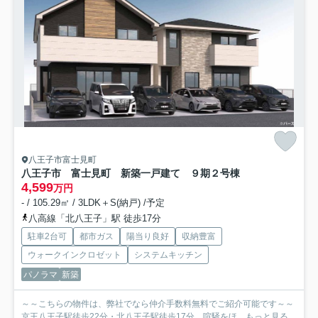
八王子市富士見町
八王子市 富士見町 新築一戸建て ９期
２号棟
4,599
万円
- / 105.29㎡ / 3LDK＋S(納戸) /予定
八高線「北八王子」駅 徒歩17分
駐車2台可
都市ガス
陽当り良好
収納豊富
ウォークインクロゼット
システムキッチン
パノラマ
新築
～～こちらの物件は、弊社でなら仲介手数料無料でご紹介可能です～～
京王八王子駅徒歩22分・北八王子駅徒歩17分、喧騒をほ...
もっと見る