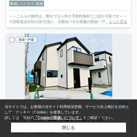
動画
パノラマ
新築
～～こちらの物件は、弊社でなら仲介手数料無料でご紹介可能です～～
小宮駅徒歩13分の好立地に、太陽光パネル搭載の新築一戸...
もっと見る
新築一戸建
当サイトでは、お客様の当サイト利用状況把握、サービス向上検討を目的と
して、クッキー（Cookie）を使用しています。
八王子市石川町
詳しくは、当社の
「Cookieの取扱いについて」
をご確認ください。
八王子市 石川町 新築一戸建て ７期
１６号棟
3,799
万円
5月30日 値下げ
閉じる
- / 104.34㎡ / 4LDK /新築