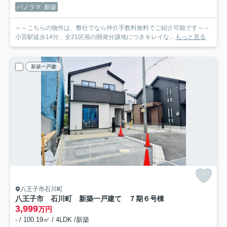
パノラマ
新築
～～こちらの物件は、弊社でなら仲介手数料無料でご紹介可能です～～
小宮駅徒歩14分、全21区画の開発分譲地につきキレイな...
もっと見る
新築一戸建
八王子市石川町
八王子市 石川町 新築一戸建て ７期
６号棟
3,999
万円
- / 100.19㎡ / 4LDK /新築