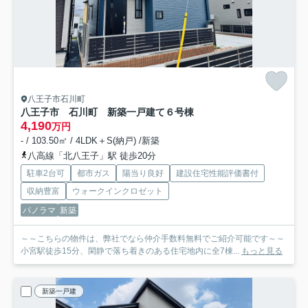
八王子市石川町
八王子市 石川町 新築一戸建て
６号棟
4,190
万円
- / 103.50㎡ / 4LDK＋S(納戸) /新築
八高線「北八王子」駅 徒歩20分
駐車2台可
都市ガス
陽当り良好
建設住宅性能評価書付
収納豊富
ウォークインクロゼット
パノラマ
新築
～～こちらの物件は、弊社でなら仲介手数料無料でご紹介可能です～～
小宮駅徒歩15分、閑静で落ち着きのある住宅地内に全7棟...
もっと見る
新築一戸建