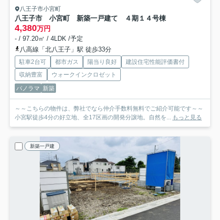
八王子市小宮町
八王子市 小宮町 新築一戸建て ４期
１４号棟
4,380
万円
- / 97.20㎡ / 4LDK /予定
八高線「北八王子」駅 徒歩33分
駐車2台可
都市ガス
陽当り良好
建設住宅性能評価書付
収納豊富
ウォークインクロゼット
パノラマ
新築
～～こちらの物件は、弊社でなら仲介手数料無料でご紹介可能です～～
小宮駅徒歩4分の好立地、全17区画の開発分譲地。自然を...
もっと見る
新築一戸建