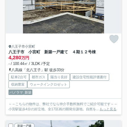
八王子市小宮町
八王子市 小宮町 新築一戸建て ４期
１２号棟
4,280
万円
- / 100.44㎡ / 3LDK /予定
八高線「北八王子」駅 徒歩33分
駐車2台可
都市ガス
陽当り良好
建設住宅性能評価書付
収納豊富
ウォークインクロゼット
パノラマ
新築
～～こちらの物件は、弊社でなら仲介手数料無料でご紹介可能です～～
小宮駅徒歩4分の好立地、全17区画の開発分譲地。自然を...
もっと見る
新築一戸建