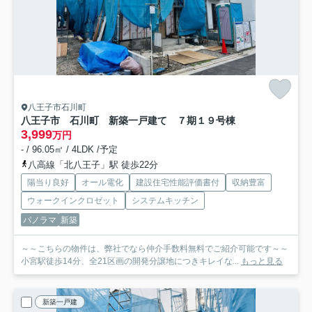
八王子市石川町
八王子市 石川町 新築一戸建て ７期
１９号棟
3,999
万円
- / 96.05㎡ / 4LDK /予定
八高線「北八王子」駅 徒歩22分
陽当り良好
オール電化
建設住宅性能評価書付
収納豊富
ウォークインクロゼット
システムキッチン
パノラマ
新築
～～こちらの物件は、弊社でなら仲介手数料無料でご紹介可能です～～
小宮駅徒歩14分、全21区画の開発分譲地につきキレイな...
もっと見る
新築一戸建