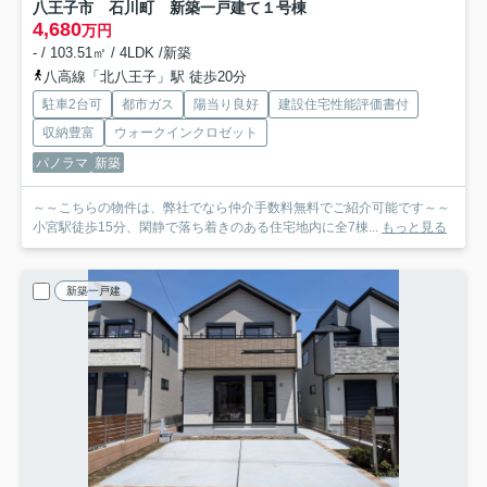
八王子市 石川町 新築一戸建て
１号棟
4,680
万円
- / 103.51㎡ / 4LDK /新築
八高線「北八王子」駅 徒歩20分
駐車2台可
都市ガス
陽当り良好
建設住宅性能評価書付
収納豊富
ウォークインクロゼット
パノラマ
新築
～～こちらの物件は、弊社でなら仲介手数料無料でご紹介可能です～～
小宮駅徒歩15分、閑静で落ち着きのある住宅地内に全7棟...
もっと見る
新築一戸建