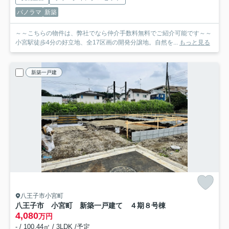
パノラマ
新築
～～こちらの物件は、弊社でなら仲介手数料無料でご紹介可能です～～
小宮駅徒歩4分の好立地、全17区画の開発分譲地。自然を...
もっと見る
新築一戸建
八王子市小宮町
八王子市 小宮町 新築一戸建て ４期
８号棟
4,080
万円
- / 100.44㎡ / 3LDK /予定