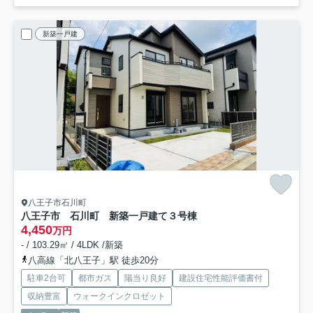
新築一戸建
八王子市石川町
八王子市 石川町 新築一戸建て
３号棟
4,450
万円
- / 103.29㎡ / 4LDK /新築
八高線「北八王子」駅 徒歩20分
駐車2台可
都市ガス
陽当り良好
建設住宅性能評価書付
収納豊富
ウォークインクロゼット