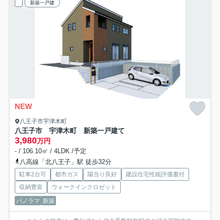
新築一戸建
NEW
八王子市宇津木町
八王子市 宇津木町 新築一戸建て
3,980
万円
- / 106.10㎡ / 4LDK /予定
八高線「北八王子」駅 徒歩32分
駐車2台可
都市ガス
陽当り良好
建設住宅性能評価書付
収納豊富
ウォークインクロゼット
パノラマ
新築