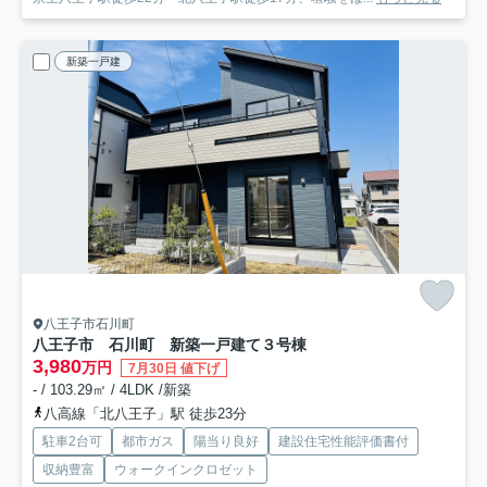
新築一戸建
八王子市石川町
八王子市 石川町 新築一戸建て
３号棟
3,980
万円
7月30日 値下げ
- / 103.29㎡ / 4LDK /新築
八高線「北八王子」駅 徒歩23分
駐車2台可
都市ガス
陽当り良好
建設住宅性能評価書付
収納豊富
ウォークインクロゼット