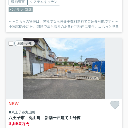
収納豊富
システムキッチン
パノラマ
新築
～～こちらの物件は、弊社でなら仲介手数料無料でご紹介可能です～～
小宮駅徒歩24分、閑静で落ち着きのある住宅地内に誕生、...
もっと見る
新築一戸建
NEW
八王子市丸山町
八王子市 丸山町 新築一戸建て
１号棟
3,680
万円