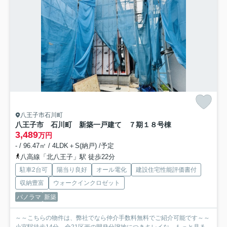
八王子市石川町
八王子市 石川町 新築一戸建て ７期
１８号棟
3,489
万円
- / 96.47㎡ / 4LDK＋S(納戸) /予定
八高線「北八王子」駅 徒歩22分
駐車2台可
陽当り良好
オール電化
建設住宅性能評価書付
収納豊富
ウォークインクロゼット
パノラマ
新築
～～こちらの物件は、弊社でなら仲介手数料無料でご紹介可能です～～
小宮駅徒歩14分、全21区画の開発分譲地につきキレイな...
もっと見る