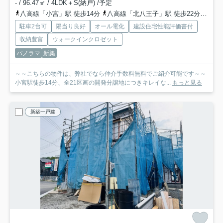
- / 96.47㎡ / 4LDK＋S(納戸) /予定
八高線「小宮」駅 徒歩14分
八高線「北八王子」駅 徒歩22分
中央
駐車2台可
陽当り良好
オール電化
建設住宅性能評価書付
収納豊富
ウォークインクロゼット
パノラマ
新築
～～こちらの物件は、弊社でなら仲介手数料無料でご紹介可能です～～
小宮駅徒歩14分、全21区画の開発分譲地につきキレイな...
もっと見る
新築一戸建