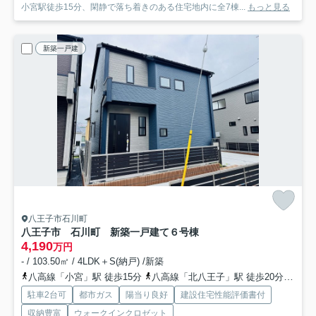
小宮駅徒歩15分、閑静で落ち着きのある住宅地内に全7棟...
もっと見る
新築一戸建
八王子市石川町
八王子市 石川町 新築一戸建て
６号棟
4,190
万円
- / 103.50㎡ / 4LDK＋S(納戸) /新築
八高線「小宮」駅 徒歩15分
八高線「北八王子」駅 徒歩20分
中央
駐車2台可
都市ガス
陽当り良好
建設住宅性能評価書付
収納豊富
ウォークインクロゼット