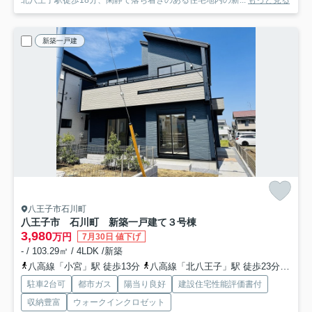
新築一戸建
八王子市石川町
八王子市 石川町 新築一戸建て
３号棟
3,980
万円
7月30日 値下げ
- / 103.29㎡ / 4LDK /新築
八高線「小宮」駅 徒歩13分
八高線「北八王子」駅 徒歩23分
中央
駐車2台可
都市ガス
陽当り良好
建設住宅性能評価書付
収納豊富
ウォークインクロゼット