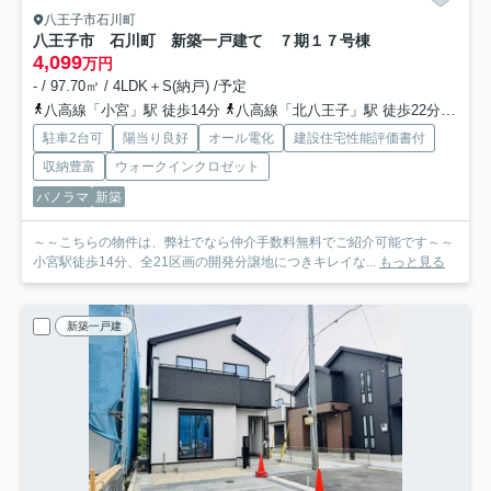
八王子市石川町
八王子市 石川町 新築一戸建て ７期
１７号棟
4,099
万円
- / 97.70㎡ / 4LDK＋S(納戸) /予定
八高線「小宮」駅 徒歩14分
八高線「北八王子」駅 徒歩22分
中央
駐車2台可
陽当り良好
オール電化
建設住宅性能評価書付
収納豊富
ウォークインクロゼット
パノラマ
新築
～～こちらの物件は、弊社でなら仲介手数料無料でご紹介可能です～～
小宮駅徒歩14分、全21区画の開発分譲地につきキレイな...
もっと見る
新築一戸建