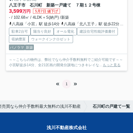
八王子市 石川町 新築一戸建て ７期
１２号棟
3,599
万円
5月7日 値下げ
- / 102.68㎡ / 4LDK＋S(納戸) /新築
八高線「小宮」駅 徒歩14分
八高線「北八王子」駅 徒歩22分
中央
駐車2台可
陽当り良好
オール電化
建設住宅性能評価書付
収納豊富
ウォークインクロゼット
パノラマ
新築
～～こちらの物件は、弊社でなら仲介手数料無料でご紹介可能です～～
小宮駅徒歩14分、全21区画の開発分譲地につきキレイな...
もっと見る
1
産売買なら仲介手数料最大無料の浅川不動産
石川町の戸建て一覧
浅川不動産株式会社