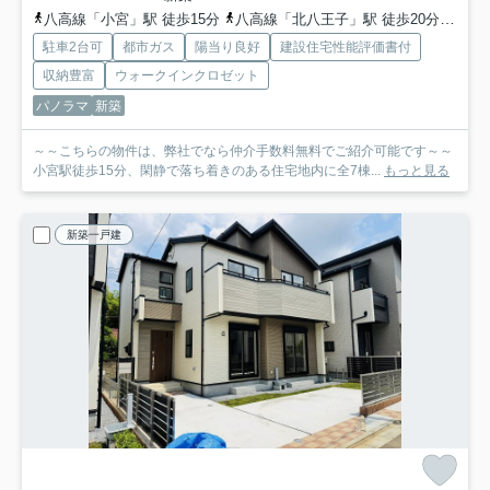
八高線「小宮」駅 徒歩15分
八高線「北八王子」駅 徒歩20分
中央
駐車2台可
都市ガス
陽当り良好
建設住宅性能評価書付
収納豊富
ウォークインクロゼット
パノラマ
新築
～～こちらの物件は、弊社でなら仲介手数料無料でご紹介可能です～～
小宮駅徒歩15分、閑静で落ち着きのある住宅地内に全7棟...
もっと見る
新築一戸建