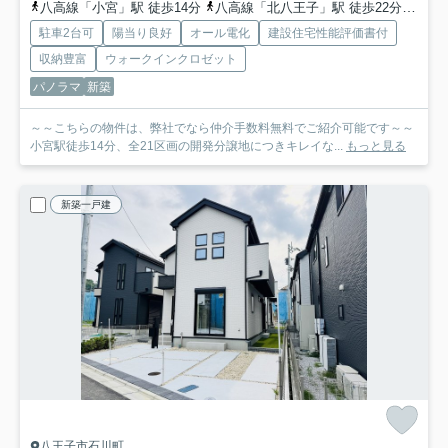
八高線「小宮」駅 徒歩14分
八高線「北八王子」駅 徒歩22分
中央
駐車2台可
陽当り良好
オール電化
建設住宅性能評価書付
収納豊富
ウォークインクロゼット
パノラマ
新築
～～こちらの物件は、弊社でなら仲介手数料無料でご紹介可能です～～
小宮駅徒歩14分、全21区画の開発分譲地につきキレイな...
もっと見る
新築一戸建
八王子市石川町