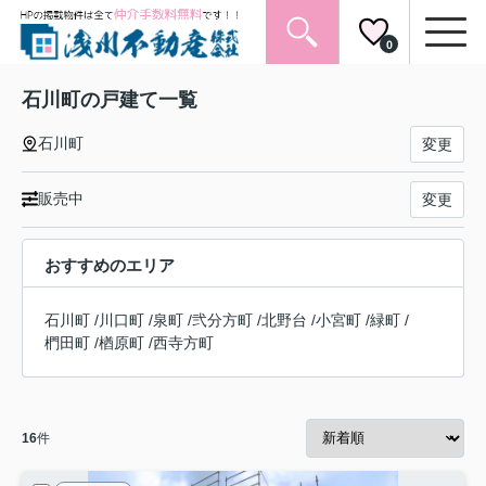
0
石川町の戸建て一覧
石川町
変更
販売中
変更
おすすめのエリア
石川町
/
川口町
/
泉町
/
弐分方町
/
北野台
/
小宮町
/
緑町
/
椚田町
/
楢原町
/
西寺方町
16
件