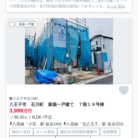
～～こちらの物件は、弊社でなら仲介手数料無料でご紹介可能です～～
小宮駅徒歩14分、全21区画の開発分譲地につきキレイな...
もっと見る
新築一戸建
八王子市石川町
八王子市 石川町 新築一戸建て ７期
１９号棟
3,999
万円
- / 96.05㎡ / 4LDK /予定
八高線「小宮」駅 徒歩14分
八高線「北八王子」駅 徒歩22分
中央
陽当り良好
オール電化
建設住宅性能評価書付
収納豊富