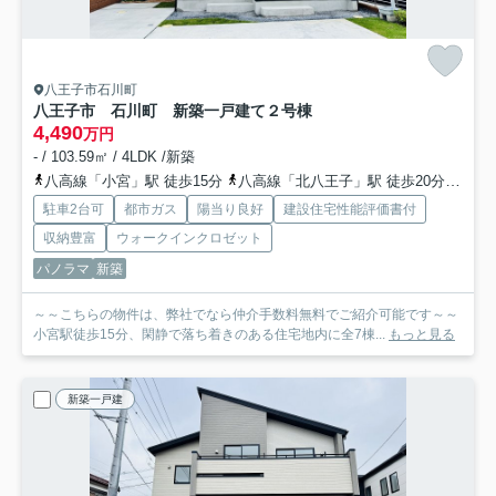
八王子市石川町
八王子市 石川町 新築一戸建て
２号棟
4,490
万円
- / 103.59㎡ / 4LDK /新築
八高線「小宮」駅 徒歩15分
八高線「北八王子」駅 徒歩20分
中央
駐車2台可
都市ガス
陽当り良好
建設住宅性能評価書付
収納豊富
ウォークインクロゼット
パノラマ
新築
～～こちらの物件は、弊社でなら仲介手数料無料でご紹介可能です～～
小宮駅徒歩15分、閑静で落ち着きのある住宅地内に全7棟...
もっと見る
新築一戸建