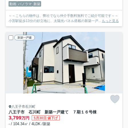
動画
パノラマ
新築
～～こちらの物件は、弊社でなら仲介手数料無料でご紹介可能です～～
小宮駅徒歩13分の好立地に、太陽光パネル搭載の新築一戸...
もっと見る
新築一戸建
八王子市石川町
八王子市 石川町 新築一戸建て ７期
１６号棟
3,799
万円
5月30日 値下げ
- / 104.34㎡ / 4LDK /新築