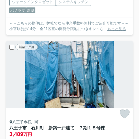
ウォークインクロゼット
システムキッチン
パノラマ
新築
～～こちらの物件は、弊社でなら仲介手数料無料でご紹介可能です～～
小宮駅徒歩14分、全21区画の開発分譲地につきキレイな...
もっと見る
新築一戸建
八王子市石川町
八王子市 石川町 新築一戸建て ７期
１８号棟
3,489
万円