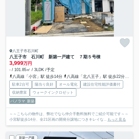
八王子市石川町
八王子市 石川町 新築一戸建て ７期
５号棟
3,999
万円
- / 101.85㎡ / 3LDK /予定
八高線「小宮」駅 徒歩14分
八高線「北八王子」駅 徒歩22分
中央
駐車2台可
陽当り良好
オール電化
建設住宅性能評価書付
収納豊富
ウォークインクロゼット
パノラマ
新築
～～こちらの物件は、弊社でなら仲介手数料無料でご紹介可能です～～
小宮駅徒歩14分、全21区画の開発分譲地につきキレイな...
もっと見る
新築一戸建