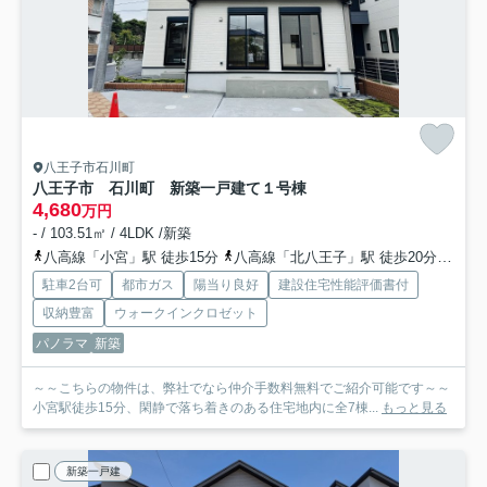
八王子市石川町
八王子市 石川町 新築一戸建て
１号棟
4,680
万円
- / 103.51㎡ / 4LDK /新築
八高線「小宮」駅 徒歩15分
八高線「北八王子」駅 徒歩20分
中央
駐車2台可
都市ガス
陽当り良好
建設住宅性能評価書付
収納豊富
ウォークインクロゼット
パノラマ
新築
～～こちらの物件は、弊社でなら仲介手数料無料でご紹介可能です～～
小宮駅徒歩15分、閑静で落ち着きのある住宅地内に全7棟...
もっと見る
新築一戸建