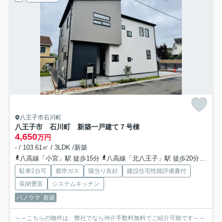
八王子市石川町
八王子市 石川町 新築一戸建て
７号棟
4,650
万円
- / 103.61㎡ / 3LDK /新築
八高線「小宮」駅 徒歩15分
八高線「北八王子」駅 徒歩20分
中央
駐車2台可
都市ガス
陽当り良好
建設住宅性能評価書付
収納豊富
システムキッチン
パノラマ
新築
～～こちらの物件は、弊社でなら仲介手数料無料でご紹介可能です～～