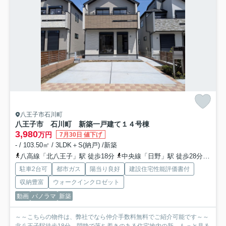
八王子市石川町
八王子市 石川町 新築一戸建て
１４号棟
3,980
万円
7月30日 値下げ
- / 103.50㎡ / 3LDK＋S(納戸) /新築
八高線「北八王子」駅 徒歩18分
中央線「日野」駅 徒歩28分
八高
駐車2台可
都市ガス
陽当り良好
建設住宅性能評価書付
収納豊富
ウォークインクロゼット
動画
パノラマ
新築
～～こちらの物件は、弊社でなら仲介手数料無料でご紹介可能です～～
北八王子駅徒歩18分、閑静で落ち着きのある住宅地内の新...
もっと見る