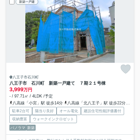
新築一戸建
八王子市石川町
八王子市 石川町 新築一戸建て ７期
２１号棟
3,999
万円
- / 97.71㎡ / 4LDK /予定
八高線「小宮」駅 徒歩14分
八高線「北八王子」駅 徒歩22分
中央
駐車2台可
陽当り良好
オール電化
建設住宅性能評価書付
収納豊富
ウォークインクロゼット
パノラマ
新築