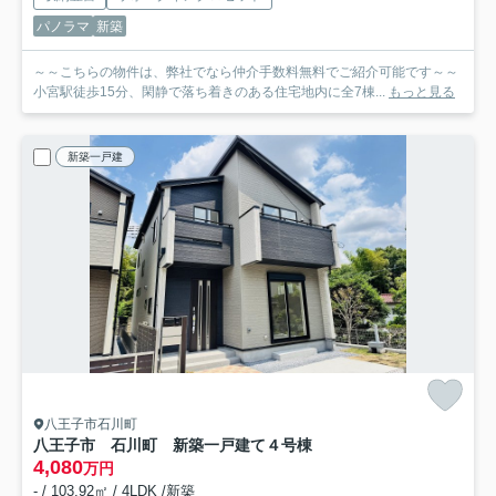
パノラマ
新築
～～こちらの物件は、弊社でなら仲介手数料無料でご紹介可能です～～
小宮駅徒歩15分、閑静で落ち着きのある住宅地内に全7棟...
もっと見る
新築一戸建
八王子市石川町
八王子市 石川町 新築一戸建て
４号棟
4,080
万円
- / 103.92㎡ / 4LDK /新築