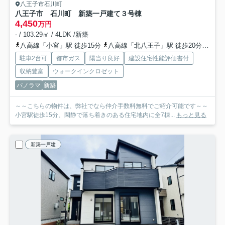
八王子市石川町
八王子市 石川町 新築一戸建て
３号棟
4,450
万円
- / 103.29㎡ / 4LDK /新築
八高線「小宮」駅 徒歩15分
八高線「北八王子」駅 徒歩20分
中央
駐車2台可
都市ガス
陽当り良好
建設住宅性能評価書付
収納豊富
ウォークインクロゼット
パノラマ
新築
～～こちらの物件は、弊社でなら仲介手数料無料でご紹介可能です～～
小宮駅徒歩15分、閑静で落ち着きのある住宅地内に全7棟...
もっと見る
新築一戸建