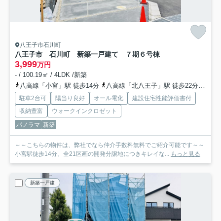
八王子市石川町
八王子市 石川町 新築一戸建て ７期
６号棟
3,999
万円
- / 100.19㎡ / 4LDK /新築
八高線「小宮」駅 徒歩14分
八高線「北八王子」駅 徒歩22分
中央
駐車2台可
陽当り良好
オール電化
建設住宅性能評価書付
収納豊富
ウォークインクロゼット
パノラマ
新築
～～こちらの物件は、弊社でなら仲介手数料無料でご紹介可能です～～
小宮駅徒歩14分、全21区画の開発分譲地につきキレイな...
もっと見る
新築一戸建