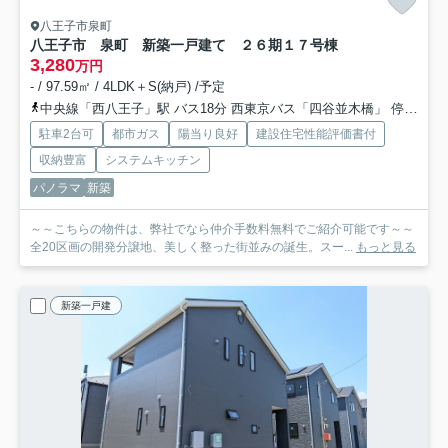
八王子市泉町
八王子市 泉町 新築一戸建て ２６期
１７号棟
3,280
万円
- / 97.59㎡ / 4LDK＋S(納戸) /予定
中央線「西八王子」駅 バス18分 西東京バス「四谷並木橋」 停歩2分
駐車2台可
都市ガス
陽当り良好
建設住宅性能評価書付
収納豊富
システムキッチン
パノラマ
新築
～～こちらの物件は、弊社でなら仲介手数料無料でご紹介可能です～～
全20区画の開発分譲地、美しく整った街並みの誕生。スー...
もっと見る
新築一戸建