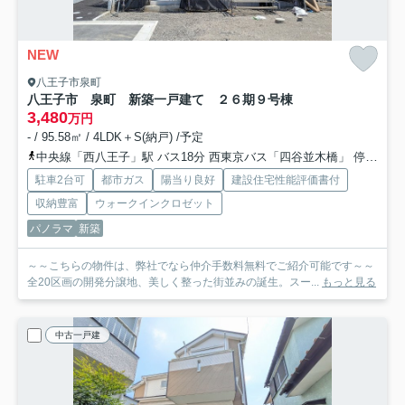
NEW
八王子市泉町
八王子市 泉町 新築一戸建て ２６期
９号棟
3,480
万円
- / 95.58㎡ / 4LDK＋S(納戸) /予定
中央線「西八王子」駅 バス18分 西東京バス「四谷並木橋」 停歩2分
駐車2台可
都市ガス
陽当り良好
建設住宅性能評価書付
収納豊富
ウォークインクロゼット
パノラマ
新築
～～こちらの物件は、弊社でなら仲介手数料無料でご紹介可能です～～
全20区画の開発分譲地、美しく整った街並みの誕生。スー...
もっと見る
中古一戸建