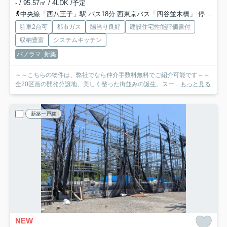
- / 95.57㎡ / 4LDK /予定
中央線「西八王子」駅 バス18分 西東京バス「四谷並木橋」 停歩2分
駐車2台可
都市ガス
陽当り良好
建設住宅性能評価書付
収納豊富
システムキッチン
パノラマ
新築
～～こちらの物件は、弊社でなら仲介手数料無料でご紹介可能です～～
全20区画の開発分譲地、美しく整った街並みの誕生。スー...
もっと見る
新築一戸建
NEW