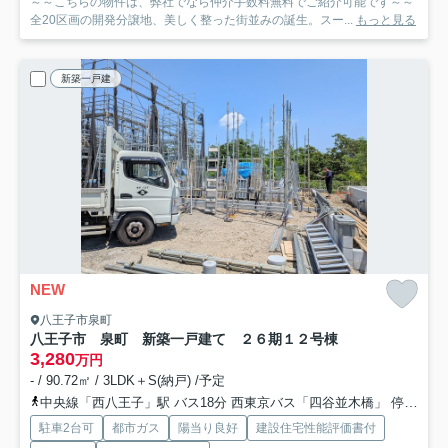
～～こちらの物件は、弊社でなら仲介手数料無料でご紹介可能です～～
全20区画の開発分譲地、美しく整った街並みの誕生。スー...
もっと見る
新築一戸建
NEW
八王子市泉町
八王子市 泉町 新築一戸建て ２６期
１２号棟
3,280
万円
- / 90.72㎡ / 3LDK＋S(納戸) /予定
中央線「西八王子」駅 バス18分 西東京バス「四谷並木橋」 停歩2分
駐車2台可
都市ガス
陽当り良好
建設住宅性能評価書付