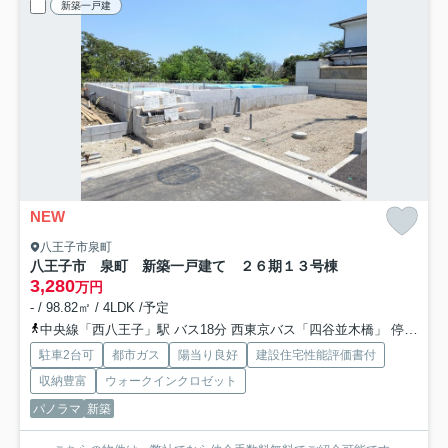
新築一戸建
NEW
八王子市泉町
八王子市 泉町 新築一戸建て ２６期
１３号棟
3,280
万円
- / 98.82㎡ / 4LDK /予定
中央線「西八王子」駅 バス18分 西東京バス「四谷並木橋」 停歩2分
駐車2台可
都市ガス
陽当り良好
建設住宅性能評価書付
収納豊富
ウォークインクロゼット
パノラマ
新築