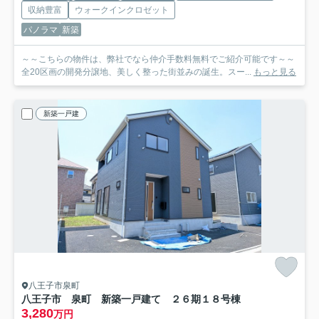
収納豊富
ウォークインクロゼット
パノラマ
新築
～～こちらの物件は、弊社でなら仲介手数料無料でご紹介可能です～～
全20区画の開発分譲地、美しく整った街並みの誕生。スー...
もっと見る
新築一戸建
八王子市泉町
八王子市 泉町 新築一戸建て ２６期
１８号棟
3,280
万円