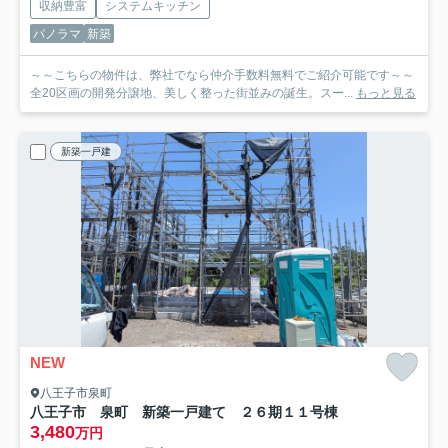
収納豊富
システムキッチン
パノラマ
新築
～～こちらの物件は、弊社でなら仲介手数料無料でご紹介可能です～～
全20区画の開発分譲地、美しく整った街並みの誕生。スー...
もっと見る
新築一戸建
NEW
八王子市泉町
八王子市 泉町 新築一戸建て ２６期
１１号棟
3,480
万円