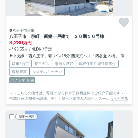
八王子市泉町
八王子市 泉町 新築一戸建て ２６期
１６号棟
3,280
万円
- / 93.55㎡ / 4LDK /予定
中央線「西八王子」駅 バス18分 西東京バス「四谷並木橋」 停歩2分
駐車2台可
都市ガス
陽当り良好
建設住宅性能評価書付
収納豊富
システムキッチン
パノラマ
新築
～～こちらの物件は、弊社でなら仲介手数料無料でご紹介可能です～～
全20区画の開発分譲地、美しく整った街並みの誕生。スー...
もっと見る
新築一戸建