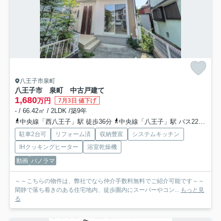
八王子市泉町
八王子市 泉町 中古戸建て
1,680
万円
7月3日 値下げ
- / 66.42㎡ / 2LDK /築9年
中央線「西八王子」駅 徒歩36分
中央線「八王子」駅 バス22分 西東京バス「叶谷」 停歩11分
駐車2台可
リフォーム済
収納豊富
システムキッチン
IHクッキングヒーター
浴室乾燥機
動画
パノラマ
～～こちらの物件は、弊社でなら仲介手数料無料でご紹介可能です～～
閑静で落ち着きのある住宅地内、徒歩圏内にスーパーやコン...
もっと見
る