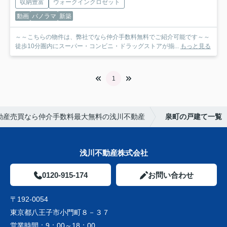
収納豊富
ウォークインクロゼット
動画
パノラマ
新築
～～こちらの物件は、弊社でなら仲介手数料無料でご紹介可能です～～
徒歩10分圏内にスーパー・コンビニ・ドラッグストアが揃...
もっと見る
1
動産売買なら仲介手数料最大無料の浅川不動産
泉町の戸建て一覧
浅川不動産株式会社
0120-915-174
お問い合わせ
〒192-0054
東京都八王子市小門町８－３７
営業時間：
9：00～18：00