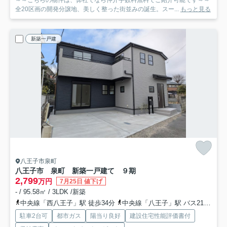
全20区画の開発分譲地、美しく整った街並みの誕生。スー...
もっと見る
新築一戸建
八王子市泉町
八王子市 泉町 新築一戸建て ９期
2,799
万円
7月25日 値下げ
- / 95.58㎡ / 3LDK /新築
中央線「西八王子」駅 徒歩34分
中央線「八王子」駅 バス21分 西東京バス「叶谷」 停歩5分
駐車2台可
都市ガス
陽当り良好
建設住宅性能評価書付