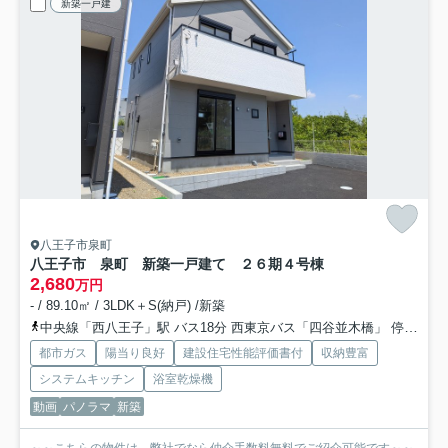
新築一戸建
八王子市泉町
八王子市 泉町 新築一戸建て ２６期
４号棟
2,680
万円
- / 89.10㎡ / 3LDK＋S(納戸) /新築
中央線「西八王子」駅 バス18分 西東京バス「四谷並木橋」 停歩2分
都市ガス
陽当り良好
建設住宅性能評価書付
収納豊富
システムキッチン
浴室乾燥機
動画
パノラマ
新築
～～こちらの物件は、弊社でなら仲介手数料無料でご紹介可能です～～