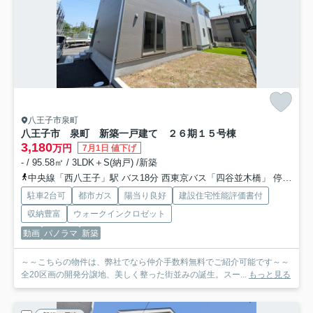
八王子市泉町
八王子市 泉町 新築一戸建て ２６期
１５号棟
3,180
万円
7月1日 値下げ
- / 95.58㎡ / 3LDK＋S(納戸) /新築
中央線「西八王子」駅 バス18分 西東京バス「四谷並木橋」 停歩2分
駐車2台可
都市ガス
陽当り良好
建設住宅性能評価書付
収納豊富
ウォークインクロゼット
動画
パノラマ
新築
～～こちらの物件は、弊社でなら仲介手数料無料でご紹介可能です～～
全20区画の開発分譲地、美しく整った街並みの誕生。スー...
もっと見る