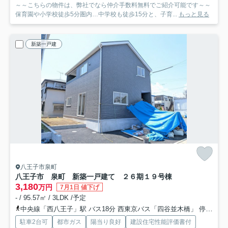
～～こちらの物件は、弊社でなら仲介手数料無料でご紹介可能です～～
保育園や小学校徒歩5分圏内…中学校も徒歩15分と、子育...
もっと見る
新築一戸建
八王子市泉町
八王子市 泉町 新築一戸建て ２６期
１９号棟
3,180
万円
7月1日 値下げ
- / 95.57㎡ / 3LDK /予定
中央線「西八王子」駅 バス18分 西東京バス「四谷並木橋」 停歩2分
駐車2台可
都市ガス
陽当り良好
建設住宅性能評価書付