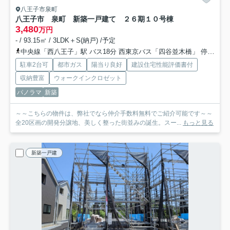
八王子市泉町
八王子市 泉町 新築一戸建て ２６期
１０号棟
3,480
万円
- / 93.15㎡ / 3LDK＋S(納戸) /予定
中央線「西八王子」駅 バス18分 西東京バス「四谷並木橋」 停歩2分
駐車2台可
都市ガス
陽当り良好
建設住宅性能評価書付
収納豊富
ウォークインクロゼット
パノラマ
新築
～～こちらの物件は、弊社でなら仲介手数料無料でご紹介可能です～～
全20区画の開発分譲地、美しく整った街並みの誕生。スー...
もっと見る
新築一戸建