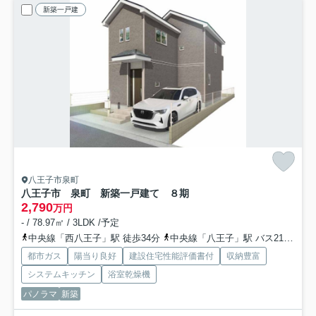
新築一戸建
八王子市泉町
八王子市 泉町 新築一戸建て ８期
2,790
万円
- / 78.97㎡ / 3LDK /予定
中央線「西八王子」駅 徒歩34分
中央線「八王子」駅 バス21分 西東京バス「薬師前・ジェイビス（ＪＶＩＳ）入口」 停歩10分
都市ガス
陽当り良好
建設住宅性能評価書付
収納豊富
システムキッチン
浴室乾燥機
パノラマ
新築