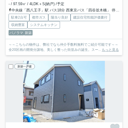
- / 97.59㎡ / 4LDK＋S(納戸) /予定
中央線「西八王子」駅 バス18分 西東京バス「四谷並木橋」 停歩2分
駐車2台可
都市ガス
陽当り良好
建設住宅性能評価書付
収納豊富
システムキッチン
パノラマ
新築
～～こちらの物件は、弊社でなら仲介手数料無料でご紹介可能です～～
全20区画の開発分譲地、美しく整った街並みの誕生。スー...
もっと見る
新築一戸建