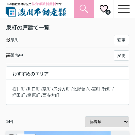
0
泉町の戸建て一覧
泉町
変更
販売中
変更
おすすめのエリア
石川町
/
川口町
/
泉町
/
弐分方町
/
北野台
/
小宮町
/
緑町
/
椚田町
/
楢原町
/
西寺方町
14
件