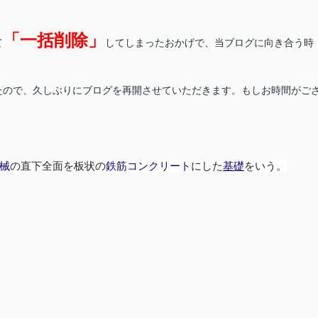
「一括削除」
て
してしまったおかげで、当ブログに向き合う時
たので、久しぶりにブログを再開させていただきます。もしお時間がご
械
の直下全面を板状の
鉄筋コンクリート
にした
基礎
をいう。