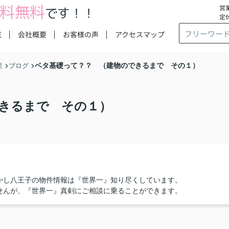
料無料
営業
です！！
定
E
会社概要
お客様の声
アクセスマップ
ベタ基礎って？？ （建物のできるまで その１）
産
ブログ
きるまで その１）
かし八王子の物件情報は『世界一』知り尽くしています。
せんが、『世界一』真剣にご相談に乗ることができます。