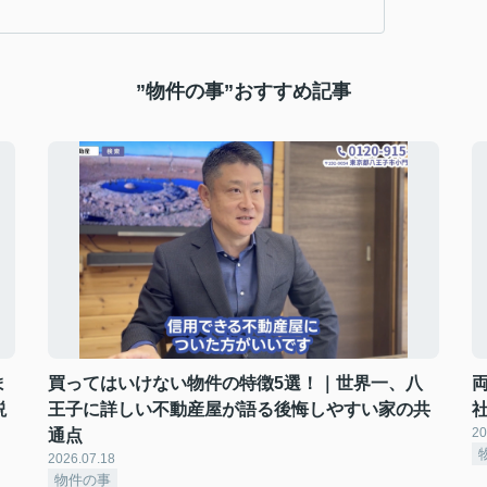
”物件の事”おすすめ記事
ま
買ってはいけない物件の特徴5選！｜世界一、八
説
王子に詳しい不動産屋が語る後悔しやすい家の共
20
通点
2026.07.18
物件の事