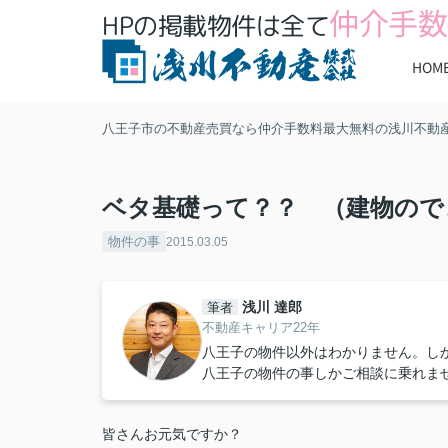
仲介手数
HPの掲載物件は全て
HOM
八王子市の不動産売買なら仲介手数料最大無料の浅川不動
ベタ基礎って？？ （建物ので
物件の事
2015.03.05
浅川 達郎
筆者
不動産キャリア22年
八王子の物件以外はわかりません。し
八王子の物件の事しかご相談に乗れま
皆さんお元気ですか？