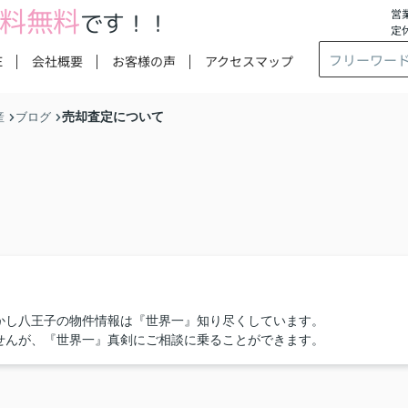
料無料
営業
です！！
定
E
会社概要
お客様の声
アクセスマップ
売却査定について
産
ブログ
かし八王子の物件情報は『世界一』知り尽くしています。
せんが、『世界一』真剣にご相談に乗ることができます。