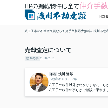
仲介手数
HPの掲載物件は全て
HOM
八王子市の不動産売買なら仲介手数料最大無料の浅川不動
売却査定について
物件の事
2018.01.31
浅川 達郎
筆者
不動産キャリア22年
八王子の物件以外はわかりません。し
八王子の物件の事しかご相談に乗れま