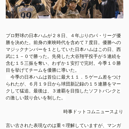
プロ野球の日本ハムが２８日、４年ぶりのパ・リーグ優
勝を決めた。前身の東映時代を含めて７度目。優勝への
マジックナンバーを１としていた日本ハムはこの日、西
武に１－０で勝った。先発した大谷翔平投手が５連続を
含む１５三振を奪い、わずか１安打で完封。今季１０勝
目を挙げてチームを優勝に導いた。
今季の日本ハムは首位に最大１１．５ゲーム差をつけ
られたが、６月１９日から球団新記録の１５連勝をマー
クして猛追。最後は、３連覇を目指したソフトバンクと
の激しい競り合いを制した。
時事ドットコムニュースより
言い古された表現なのは重々理解していますが、マンガ