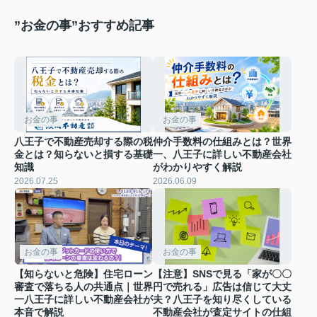
”お金の事”おすすめ記事
お金の事
お金の事
八王子で不動産売却する際の税
仲介手数料の仕組みとは？世界
金とは？知らないと損する基礎
一、八王子に詳しい不動産会社
知識
がわかりやすく解説
2026.07.25
2026.06.09
お金の事
お金の事
【知らないと危険】住宅ローン
【注意】SNSで見る「家が〇〇
審査で落ちる人の共通点｜世界
円で売れる」広告は信じて大丈
一八王子に詳しい不動産会社が
夫？八王子を知り尽くしている
本音で解説
不動産会社が査定サイトの仕組