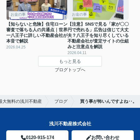
お金の事
お金の事
【知らないと危険】住宅ローン
【注意】SNSで見る「家が〇〇
審査で落ちる人の共通点｜世界
円で売れる」広告は信じて大丈
一八王子に詳しい不動産会社が
夫？八王子を知り尽くしている
本音で解説
不動産会社が査定サイトの仕組
みと注意点を解説
2026.04.25
2026.04.11
もっと見る
ブログトップへ
最大無料の浅川不動産
ブログ
買う事が怖いんですよね‥。
浅川不動産株式会社
0120-915-174
お問い合わせ