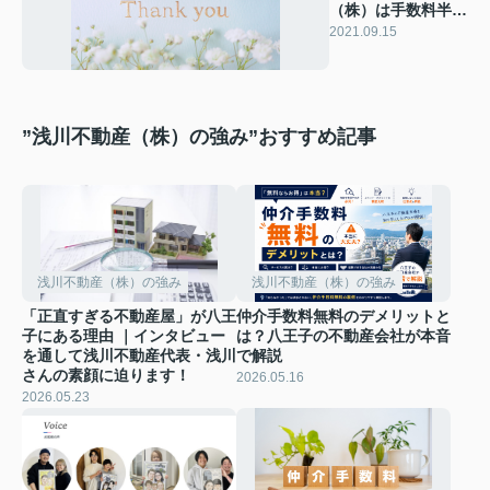
（株）は手数料半額
なのか？？？
2021.09.15
（2021バージョ
ン））
”浅川不動産（株）の強み”おすすめ記事
浅川不動産（株）の強み
浅川不動産（株）の強み
「正直すぎる不動産屋」が八王
仲介手数料無料のデメリットと
子にある理由 ｜インタビュー
は？八王子の不動産会社が本音
を通して浅川不動産代表・浅川
で解説
さんの素顔に迫ります！
2026.05.16
2026.05.23