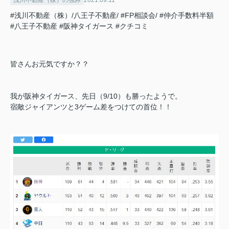
浅川不動産（株）の強み
2021.09.11
#浅川不動産（株）/八王子不動産/
#FP相談会/
#仲介手数料半額
#八王子不動産
#阪神タイガース
#クチコミ
皆さんお元気ですか？？
我が阪神タイガース、先日（9/10）も勝ったようで。
宿敵ジャイアンツと3ゲーム差をつけての首位！！