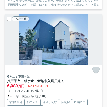
～～こちらの物件は、弊社でなら仲介手数料無料でご紹介可能です～～
長沼駅徒歩16分、喧騒をほど良く離れ落ち着きのある環境...
もっと見る
中古一戸建
八王子市絹ケ丘
八王子市 絹ケ丘 新築未入居戸建て
6,980
万円
5月17日 値下げ
- / 124.21㎡ / 3LDK /築1年
京王線「長沼」駅 徒歩10分
駐車2台可
都市ガス
陽当り良好
床暖房
収納豊富