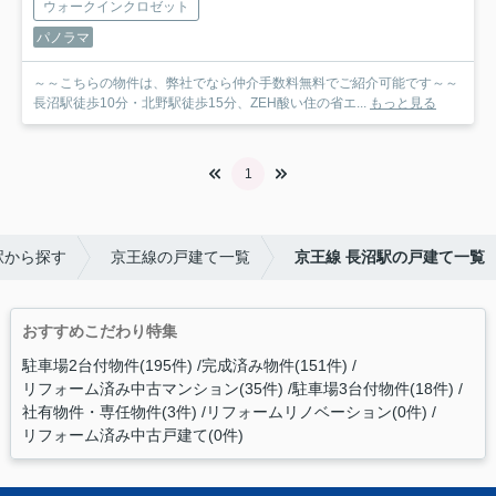
ウォークインクロゼット
パノラマ
～～こちらの物件は、弊社でなら仲介手数料無料でご紹介可能です～～
長沼駅徒歩10分・北野駅徒歩15分、ZEH酸い住の省エ...
もっと見る
1
駅から探す
京王線の戸建て一覧
京王線 長沼駅の戸建て一覧
おすすめこだわり特集
駐車場2台付物件(195件)
完成済み物件(151件)
リフォーム済み中古マンション(35件)
駐車場3台付物件(18件)
社有物件・専任物件(3件)
リフォームリノベーション(0件)
リフォーム済み中古戸建て(0件)