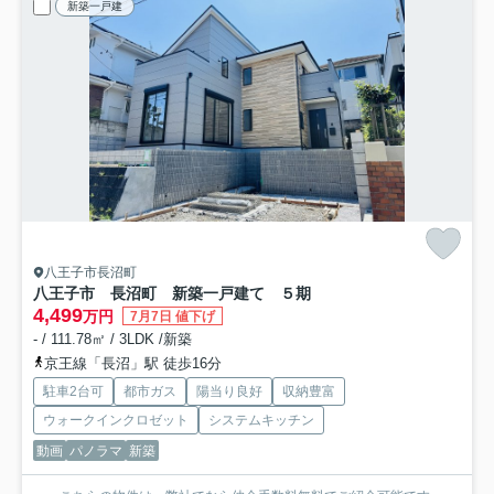
新築一戸建
八王子市長沼町
八王子市 長沼町 新築一戸建て ５期
4,499
万円
7月7日 値下げ
- / 111.78㎡ / 3LDK /新築
京王線「長沼」駅 徒歩16分
駐車2台可
都市ガス
陽当り良好
収納豊富
ウォークインクロゼット
システムキッチン
動画
パノラマ
新築