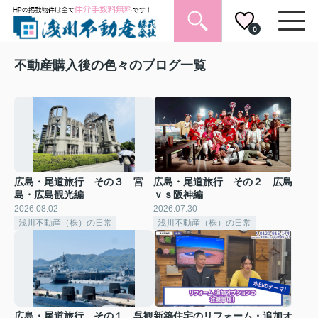
0
不動産購入後の色々のブログ一覧
広島・尾道旅行 その３ 宮
広島・尾道旅行 その２ 広島
島・広島観光編
ｖｓ阪神編
2026.08.02
2026.07.30
浅川不動産（株）の日常
浅川不動産（株）の日常
広島・尾道旅行 その１ 呉観
新築住宅のリフォーム・追加オ