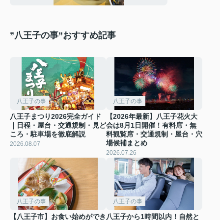
”八王子の事”おすすめ記事
八王子の事
八王子の事
八王子まつり2026完全ガイド
【2026年最新】八王子花火大
｜日程・屋台・交通規制・見ど
会は8月1日開催！有料席・無
ころ・駐車場を徹底解説
料観覧席・交通規制・屋台・穴
場候補まとめ
2026.08.07
2026.07.26
八王子の事
八王子の事
【八王子市】お食い始めができ
八王子から1時間以内！自然と