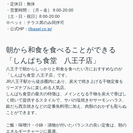
・定休日：無休
・営業時間：［月～金］ 9:00-20:00
［土・日・祝日］8:00-20:00
※ペット：テラス席のみ同伴可
・公式HP：
//basel.co.jp/
朝から和食を食べることができる
「しんぱち食堂 八王子店」
八王子で朝からしっかりと和食を食べたい方におすすめなのが
「しんぱち食堂 八王子店」です。
JR八王子駅から徒歩圏内にあり、炭火で焼き上げる干物定食を
リーズナブルに楽しめる人気店。
しんぱち食堂の最大の特徴は、メインとなる干物を炭火で香ばし
く焼いて提供するスタイルで、サバの塩焼きやサーモンハラス、
銀だら西京焼きなどの定番魚料理に加え、肉類のおかずも彫らぬ
ことができます。
ご飯・味噌汁・小鉢・漬物が付いたバランスの良い定食は、朝の
エネルギーチャージに最適。