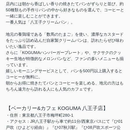
店内には朝から香ばしい香りの焼きたてパンがずらりと並び、約
50種類もの手作りパンの中から好きなものを選んで、コーヒーと
一緒に楽しむことができます。
一番人気は「八王子クリームパン」。
地元の養鶏場である「数馬のたまご」を使い、濃厚なカスタード
をたっぷり詰め込んだ自家製クリームパンは、訪れたらぜひ味わ
いたい逸品です。
さらに「KOGUMAハンバーガープレート」や、サクサクのクッ
キー生地が特徴的なメロンパンなど、ファンの多いメニューも揃
っています。
嬉しいモーニングサービスとして、パンを500円以上購入すると
コーヒーが無料に。
朝からお得に焼きたてパンとコーヒーを楽しめる、地元の方はも
ちろん遠方から訪れる人にも人気のカフェです。
【ベーカリー&カフェ KOGUMA 八王子店】
・住所：東京都八王子市梅坪町280-1
・アクセス：JR八王子駅から車で約11分/西東京バスにて『ひ01
戸吹（ひよどり経由）』『ひ07秋川駅』『ひ08戸吹スポーツ公