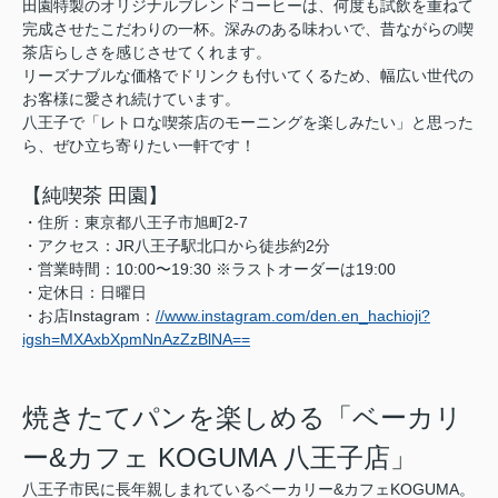
田園特製のオリジナルブレンドコーヒーは、何度も試飲を重ねて
完成させたこだわりの一杯。深みのある味わいで、昔ながらの喫
茶店らしさを感じさせてくれます。
リーズナブルな価格でドリンクも付いてくるため、幅広い世代の
お客様に愛され続けています。
八王子で「レトロな喫茶店のモーニングを楽しみたい」と思った
ら、ぜひ立ち寄りたい一軒です！
【純喫茶 田園】
・住所：東京都八王子市旭町2-7
・アクセス：JR八王子駅北口から徒歩約2分
・営業時間：10:00〜19:30 ※ラストオーダーは19:00
・定休日：日曜日
・お店Instagram：
//www.instagram.com/den.en_hachioji?
igsh=MXAxbXpmNnAzZzBlNA==
焼きたてパンを楽しめる「ベーカリ
ー&カフェ KOGUMA 八王子店」
八王子市民に長年親しまれているベーカリー&カフェKOGUMA。