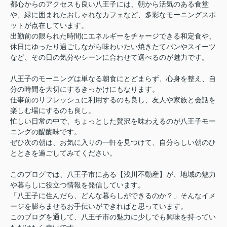
都心からのアクセスも良い八王子には、朝から活気のある食堂
や、緑に囲まれたおしゃれなカフェなど、多彩なモーニングスポ
ットが点在しています。
出勤前の限られた時間にエネルギーをチャージできる和定食や、
休日にゆったり過ごしながら味わいたい焼きたてパンやスイーツ
など、その日の気分やシーンに合わせて選べるのが魅力です。
八王子のモーニングは単なる朝食にとどまらず、心身を整え、自
分の時間を大切にするきっかけにもなります。
仕事前のリフレッシュに利用するのも良し、友人や家族と会話を
楽しむ場にするのも良し。
忙しい日常の中で、ちょっとした贅沢を味わえるのが八王子モー
ニングの醍醐味です。
ぜひ次の朝は、お気に入りの一軒を見つけて、自分らしい朝のひ
とときを過ごしてみてください。
このブログでは、八王子市にある【浅川不動産】が、地域の魅力
や暮らしに役立つ情報を発信しています。
「八王子に住んだら、どんな暮らしができるのか？」そんなイメ
ージを膨らませるお手伝いができればと思っています。
このブログを通して、八王子市の魅力に少しでも興味を持ってい