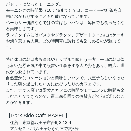
がセットになったモーニング。
モーニングの時間帯（10：45まで）では、コーヒーや紅茶を自
由におかわりすることも可能になっています。
ベーカリー併設ならではの香ばしいパンは、毎日でも食べたくな
る美味しさです。
ランチタイムにはパスタやグラタン、デザートタイムにはケーキ
や焼き菓子も人気。どの時間帯に訪れても楽しめるのが魅力で
す。
特に休日の朝は家族連れやカップルで賑わう一方、平日の朝は落
ち着いた雰囲気の中で読書や仕事をする人の姿もあり、幅広い世
代から愛されています。
自然豊かなロケーションと美味しいパンで、八王子らしいゆった
りした朝を過ごしたい方にはぴったりのカフェです。
また、テラス席では愛犬とカフェの時間やモーニングの時間も楽
しむことができるので、富士森公園でのお散歩がてらに楽しむこ
とができます。
【Park Side Cafe BASEL】
・住所：東京都八王子市台町3-13-4
・アクセス：JR八王子駅から車で約6分