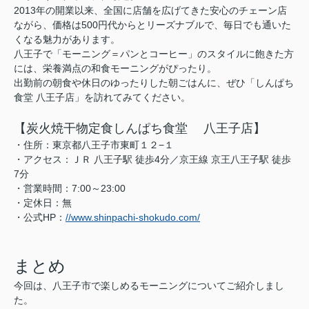
2013年の開業以来、全国に店舗を広げてきた安心のチェーン店
ながら、価格は500円代からとリーズナブルで、毎日でも通いた
くなる魅力があります。
八王子で「モーニング＝パンとコーヒー」のスタイルに飽きた方
には、栄養満点の和食モーニングがぴったり。
出勤前の朝食や休日のゆったりした朝ごはんに、ぜひ「しんぱち
食堂 八王子店」を訪れてみてください。
【炭火焼干物定食しんぱち食堂 八王子店】
・住所：東京都八王子市東町１２−１
・アクセス：ＪＲ 八王子駅 徒歩4分／京王線 京王八王子駅 徒歩
7分
・営業時間：7:00～23:00
・定休日：無
・公式HP：
//www.shinpachi-shokudo.com/
まとめ
今回は、八王子市で楽しめるモーニングについてご紹介しまし
た。