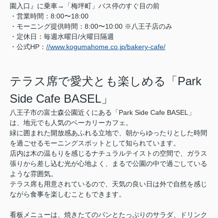
園入口』に乗車→「梅坪町」バス停のすぐ目の前
・営業時間：8:00〜18:00
・モーニング提供時間：8:00〜10:00 ※八王子店のみ
・定休日：毎週水曜日/火曜日隔週
・公式HP：
//www.kogumahome.co.jp/bakery-cafe/
テラス席で愛犬とも楽しめる「Park
Side Cafe BASEL」
八王子市の富士森公園近くにある「Park Side Cafe BASEL」
は、地元でも人気のベーカリーカフェ。
緑に囲まれた開放感あふれる立地で、朝からゆったりとした時間
を過ごせるモーニングスポットとして知られています。
店内は木の温もりを感じるナチュラルテイストの空間で、ガラス
張りから差し込む光が心地よく、まるで公園の中で過ごしている
ような雰囲気。
テラス席も用意されているので、天気の良い日は外で自然を感じ
ながら食事を楽しむこともできます。
看板メニューは、焼きたてのパンとたっぷりのサラダ、ドリンク