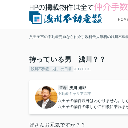
仲介手数
HPの掲載物件は全て
HOM
八王子市の不動産売買なら仲介手数料最大無料の浅川不動
持っている男 浅川？？
浅川不動産（株）の日常
2017.01.31
浅川 達郎
筆者
不動産キャリア22年
八王子の物件以外はわかりません。し
八王子の物件の事しかご相談に乗れま
皆さんお元気ですか？？