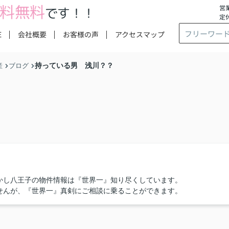
料無料
営業
です！！
定
E
会社概要
お客様の声
アクセスマップ
持っている男 浅川？？
産
ブログ
かし八王子の物件情報は『世界一』知り尽くしています。
せんが、『世界一』真剣にご相談に乗ることができます。