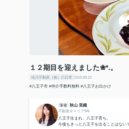
１２期目を迎えました❀*.。
浅川不動産（株）の日常
2025.09.22
#八王子市
#仲介手数料無料
#八王子お出かけ
秋山 里織
筆者
不動産キャリア9年
八王子生まれ、八王子育ち。
今後もきっと八王子を出ることはないでし