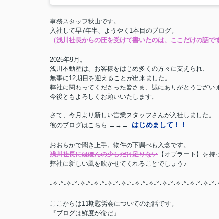
事務スタッフ秋山です。
入社して早7年半、ようやく1本目のブログ。
（浅川社長からの圧を受けて
書いたのは、ここだけの話で
2025年9月。
浅川不動産は、お客様をはじめ多くの方々に支えられ、
無事に12期目を迎えることが出来ました。
弊社に関わってくださった皆さま、誠にありがとうござい
今後ともよろしくお願いいたします。
さて、今月より新しい営業スタッフさんが入社しました。
はじめまして！！
彼のブログはこちら →→→
おおらかで聞き上手。物件の下調べも入念です。
浅川社長にはほんの少しだけ足りない
【オブラート】を持
弊社に新しい風を吹かせてくれることでしょう♪
˖✧˖
°˖✧˖
°˖✧˖
°˖✧˖
°˖✧˖
°˖✧˖
°˖✧˖
°˖✧˖
°˖✧˖
°˖✧˖
°˖✧˖
°˖✧˖
°˖
ここからは11期慰労会についてのお話です。
『ブログは鮮度が命だ』