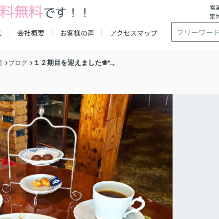
料無料
営業
です！！
定
E
会社概要
お客様の声
アクセスマップ
１２期目を迎えました❀*.。
産
ブログ