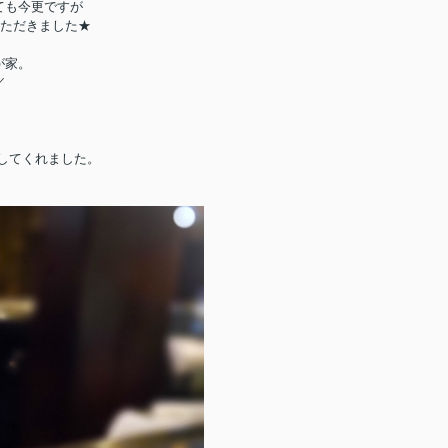
ても今更ですが
ただきました★
が家。
／
してくれました。