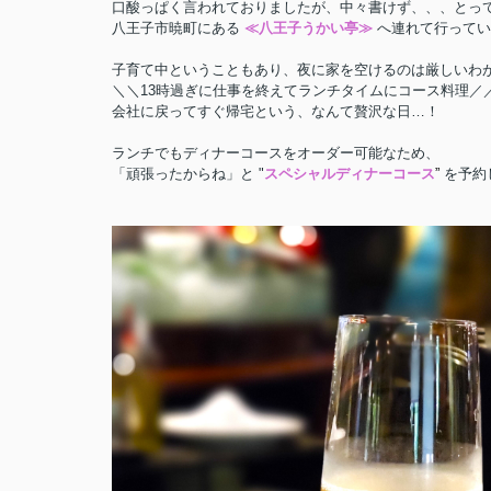
口酸っぱく言われておりましたが、中々書けず、、、とっ
八王子市暁町にある
≪八王子うかい亭≫
へ連れて行ってい
子育て中ということもあり、夜に家を空けるのは厳しいわ
＼＼13時過ぎに仕事を終えてランチタイムにコース料理／
会社に戻ってすぐ帰宅という、なんて贅沢な日…！
ランチでもディナーコースをオーダー可能なため、
「頑張ったからね」と "
スペシャルディナーコース
”
を予約