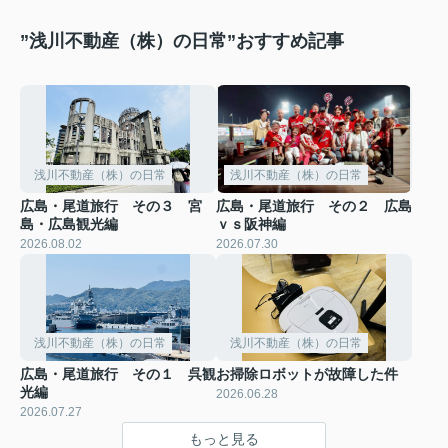
”浅川不動産（株）の日常”おすすめ記事
浅川不動産（株）の日常
浅川不動産（株）の日常
広島・尾道旅行 その３ 宮
広島・尾道旅行 その２ 広島
島・広島観光編
ｖｓ阪神編
2026.08.02
2026.07.30
浅川不動産（株）の日常
浅川不動産（株）の日常
広島・尾道旅行 その１ 呉観
お掃除ロボットが故障した件
光編
2026.06.28
2026.07.27
もっと見る