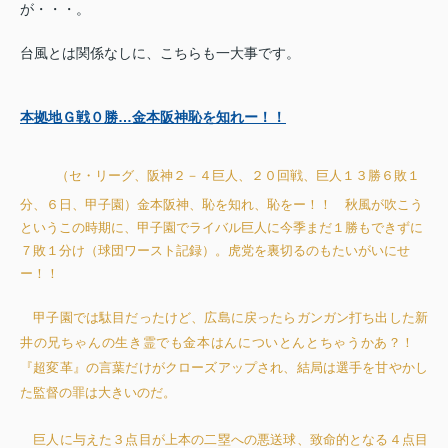
が・・・。
台風とは関係なしに、こちらも一大事です。
本拠地Ｇ戦０勝…金本阪神恥を知れー！！
（セ・リーグ、阪神２－４巨人、２０回戦、巨人１３勝６敗１
分、６日、甲子園）金本阪神、恥を知れ、恥をー！！ 秋風が吹こう
というこの時期に、甲子園でライバル巨人に今季まだ１勝もできずに
７敗１分け（球団ワースト記録）。虎党を裏切るのもたいがいにせ
ー！！
甲子園では駄目だったけど、広島に戻ったらガンガン打ち出した新
井の兄ちゃんの生き霊でも金本はんについとんとちゃうかあ？！
『超変革』の言葉だけがクローズアップされ、結局は選手を甘やかし
た監督の罪は大きいのだ。
巨人に与えた３点目が上本の二塁への悪送球、致命的となる４点目