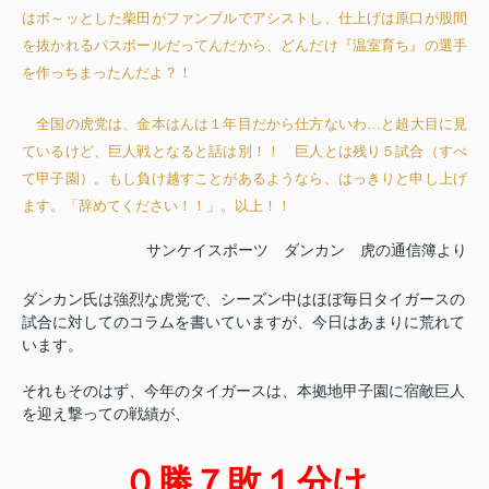
はボ～ッとした柴田がファンブルでアシストし、仕上げは原口が股間
を抜かれるパスボールだってんだから、どんだけ『温室育ち』の選手
を作っちまったんだよ？！
全国の虎党は、金本はんは１年目だから仕方ないわ…と超大目に見
ているけど、巨人戦となると話は別！！ 巨人とは残り５試合（すべ
て甲子園）。もし負け越すことがあるようなら、はっきりと申し上げ
ます。「辞めてください！！」。以上！！
サンケイスポーツ ダンカン 虎の通信簿より
ダンカン氏は強烈な虎党で、シーズン中はほぼ毎日タイガースの
試合に対してのコラムを書いていますが、今日はあまりに荒れて
います。
それもそのはず、今年のタイガースは、本拠地甲子園に宿敵巨人
を迎え撃っての戦績が、
０勝７敗１分け