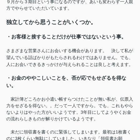
９月から３期目という事になるのですが、あいも変わらず一人親
方でやらせていただいています。
独立してから思うことがいくつか。
・お客様と接することだけが仕事ではないという事。
さまざまな営業さんにお会いする機会があります。
決して私が
望んでいる話ばかりがもたらされるわけではありません。でも、
人にお会いできるきっかけが与えられることは良しと考えます。
・お金のややこしいことを、否が応でもせざるを得な
い。
家計簿どころかお小遣い帳すらつけたことが無い私が、伝票入
力をせざるを得ない。。だって一人ですから。でも、これもやら
ないよりはやった方がいいようです。3年目にしてようやくお金
の流れらしきものが解りかけているようです。
未だに領収書を書くのに緊張してしまいます。最初は1枚書く
のに3枚くらい無駄にしていました。いきなり「領収書お願