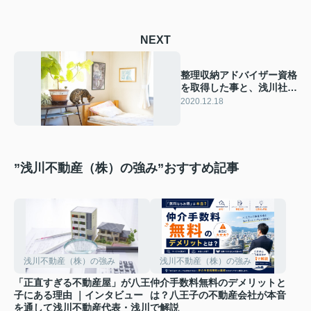
NEXT
整理収納アドバイザー資格
を取得した事と、浅川社長
に怒り散らした件
2020.12.18
”浅川不動産（株）の強み”おすすめ記事
浅川不動産（株）の強み
浅川不動産（株）の強み
「正直すぎる不動産屋」が八王
仲介手数料無料のデメリットと
子にある理由 ｜インタビュー
は？八王子の不動産会社が本音
を通して浅川不動産代表・浅川
で解説