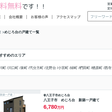
料無料
営業
です！！
定
E
会社概要
お客様の声
アクセスマップ
めじろ台の戸建て一覧
産
すすめのエリア
川町
/
川口町
/
泉町
/
弐分方町
/
北野台
/
小宮町
/
緑町
/
椚田町
/
楢原町
/
西寺
新築一戸建
八王子市
めじろ台
八王子市 めじろ台 新築一戸建て
6,780
万円