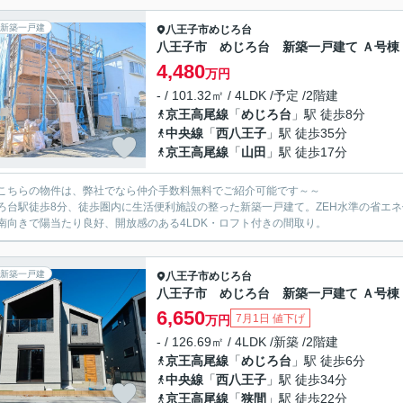
新築一戸建
八王子市
めじろ台
八王子市 めじろ台 新築一戸建て Ａ号棟
4,480
万円
- / 101.32㎡ / 4LDK /予定 /2階建
京王高尾線
「
めじろ台
」駅 徒歩8分
中央線
「
西八王子
」駅 徒歩35分
京王高尾線
「
山田
」駅 徒歩17分
こちらの物件は、弊社でなら仲介手数料無料でご紹介可能です～～
ろ台駅徒歩8分、徒歩圏内に生活便利施設の整った新築一戸建て。ZEH水準の省エ
南向きで陽当たり良好、開放感のある4LDK・ロフト付きの間取り。
新築一戸建
八王子市
めじろ台
八王子市 めじろ台 新築一戸建て Ａ号棟
6,650
7月1日 値下げ
万円
- / 126.69㎡ / 4LDK /新築 /2階建
京王高尾線
「
めじろ台
」駅 徒歩6分
中央線
「
西八王子
」駅 徒歩34分
京王高尾線
「
狭間
」駅 徒歩22分