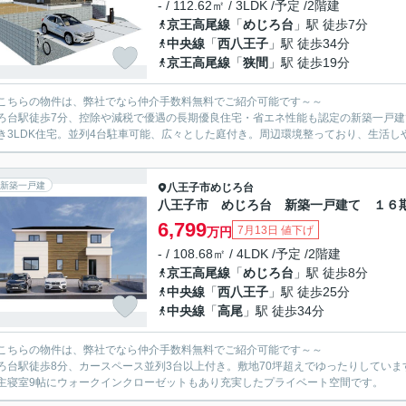
- / 112.62㎡ / 3LDK /予定 /2階建
京王高尾線
「
めじろ台
」駅 徒歩7分
中央線
「
西八王子
」駅 徒歩34分
京王高尾線
「
狭間
」駅 徒歩19分
こちらの物件は、弊社でなら仲介手数料無料でご紹介可能です～～
ろ台駅徒歩7分、控除や減税で優遇の長期優良住宅・省エネ性能も認定の新築一戸
き3LDK住宅。並列4台駐車可能、広々とした庭付き。周辺環境整っており、生活し
新築一戸建
八王子市
めじろ台
八王子市 めじろ台 新築一戸建て １６
6,799
7月13日 値下げ
万円
- / 108.68㎡ / 4LDK /予定 /2階建
京王高尾線
「
めじろ台
」駅 徒歩8分
中央線
「
西八王子
」駅 徒歩25分
中央線
「
高尾
」駅 徒歩34分
こちらの物件は、弊社でなら仲介手数料無料でご紹介可能です～～
ろ台駅徒歩8分、カースペース並列3台以上付き。敷地70坪超えでゆったりしています。
主寝室9帖にウォークインクローゼットもあり充実したプライベート空間です。