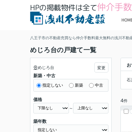
仲介手数
HPの掲載物件は全て
HOM
八王子市の不動産売買なら仲介手数料最大無料の浅川不動
めじろ台の戸建て一覧
お
めじろ台
変更
新築・中古
石
指定しない
新築
中古
価格
4
件
～
築年数