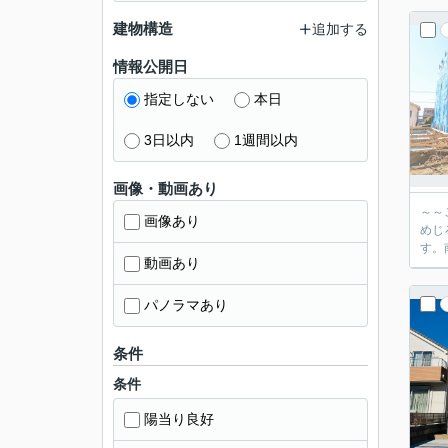
建物構造
追加する
情報公開日
指定しない
本日
3日以内
1週間以内
画像・動画あり
～～
画像あり
めじ
す。
動画あり
パノラマあり
条件
条件
陽当り良好