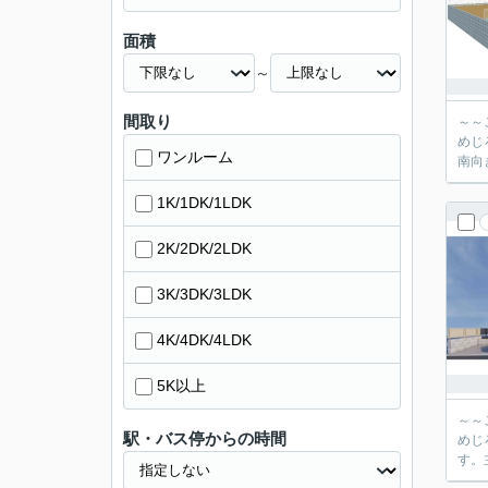
面積
～
間取り
～～
めじ
ワンルーム
南向
1K/1DK/1LDK
2K/2DK/2LDK
3K/3DK/3LDK
4K/4DK/4LDK
5K以上
～～
駅・バス停からの時間
めじ
す。