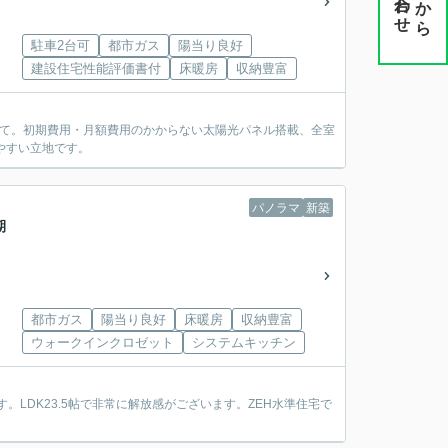
から
駐車2台可
都市ガス
陽当り良好
建設住宅性能評価書付
床暖房
収納豊富
建て。初期費用・月額費用のかからない太陽光パネル搭載、全室
やすい立地です。
パノラマ
新築
期
都市ガス
陽当り良好
床暖房
収納豊富
ウォークインクロゼット
システムキッチン
LDK23.5帖で非常に解放感がございます。ZEH水準住宅で