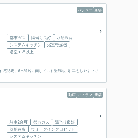
パノラマ
新築
都市ガス
陽当り良好
収納豊富
システムキッチン
浴室乾燥機
浴室１坪以上
ネ住宅認定。6ｍ道路に面している整形地、駐車もしやすいで
動画
パノラマ
新築
駐車2台可
都市ガス
陽当り良好
収納豊富
ウォークインクロゼット
システムキッチン