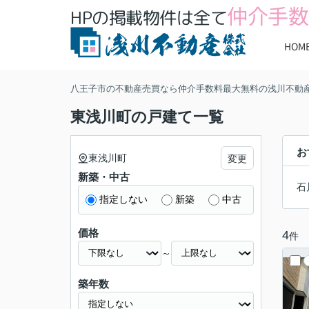
仲介手数
HPの掲載物件は全て
HOM
八王子市の不動産売買なら仲介手数料最大無料の浅川不動
東浅川町の戸建て一覧
お
東浅川町
変更
新築・中古
石
指定しない
新築
中古
価格
4
件
～
築年数