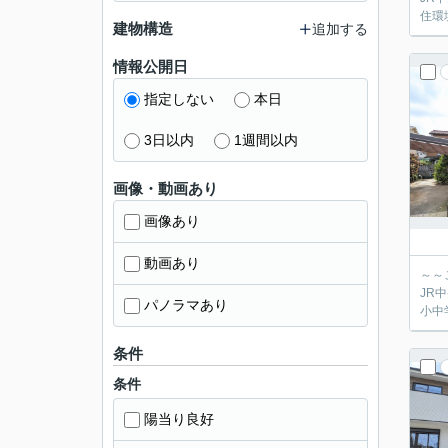
住環
建物構造
追加する
情報公開日
指定しない
本日
3日以内
1週間以内
画像・動画あり
画像あり
動画あり
～～
JR
パノラマあり
小中
条件
条件
陽当り良好