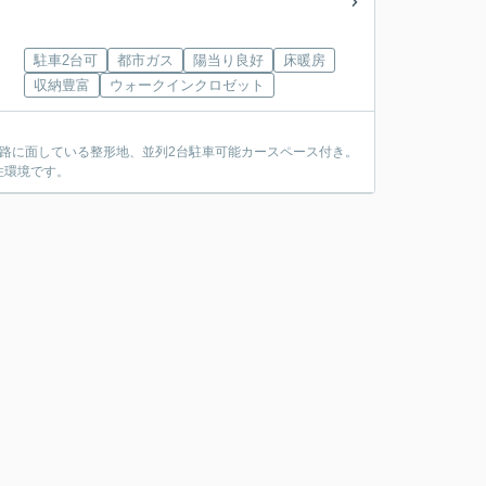
駐車2台可
都市ガス
陽当り良好
床暖房
収納豊富
ウォークインクロゼット
道路に面している整形地、並列2台駐車可能カースペース付き。
住環境です。