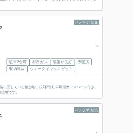
パノラマ
新築
２
駐車2台可
都市ガス
陽当り良好
床暖房
収納豊富
ウォークインクロゼット
道路に面している整形地、並列2台駐車可能カースペース付き。
住環境です。
パノラマ
新築
１