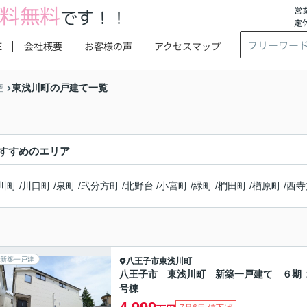
料無料
営業
です！！
定
E
会社概要
お客様の声
アクセスマップ
東浅川町の戸建て一覧
産
すすめのエリア
川町
/
川口町
/
泉町
/
弐分方町
/
北野台
/
小宮町
/
緑町
/
椚田町
/
楢原町
/
西寺
新築一戸建
八王子市
東浅川町
八王子市 東浅川町 新築一戸建て ６期 
号棟