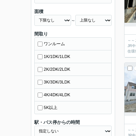
面積
～
間取り
～～
ワンルーム
JR
住環
1K/1DK/1LDK
2K/2DK/2LDK
3K/3DK/3LDK
4K/4DK/4LDK
5K以上
駅・バス停からの時間
～～
JR