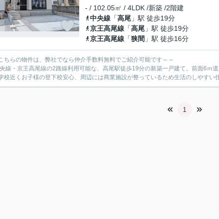
- / 102.05㎡ / 4LDK /新築 /2階建
中央線
「
高尾
」駅 徒歩19分
京王高尾線
「
高尾
」駅 徒歩19分
京王高尾線
「
狭間
」駅 徒歩16分
こちらの物件は、弊社でなら仲介手数料無料でご紹介可能です～～
中央線・京王高尾線の2路線利用可能な、高尾駅徒歩19分の新築一戸建て。前面6ｍ
学校近くお子様の登下校安心、周辺には商業施設が整っているため生活のしやすい
1