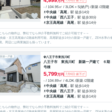
4,999
7月6日 値下げ
万円
- / 104.95㎡ / 3LDK＋S(納戸) /新築 /2階建
中央線
「
高尾
」駅 徒歩14分
中央線
「
西八王子
」駅 徒歩30分
京王高尾線
「
高尾
」駅 徒歩14分
こちらの物件は、弊社でなら仲介手数料無料でご紹介可能です～～
中央線・京王高尾線の2路線利用可能、高尾駅徒歩14分の新築一戸建て。ZEH水準
境。周辺には商業施設も揃っています。
新築一戸建
八王子市
東浅川町
八王子市 東浅川町 新築一戸建て ６期 
号棟
5,799
7月6日 値下げ
万円
- / 104.89㎡ / 4LDK /新築 /2階建
中央線
「
高尾
」駅 徒歩14分
中央線
「
西八王子
」駅 徒歩30分
京王高尾線
「
高尾
」駅 徒歩14分
こちらの物件は、弊社でなら仲介手数料無料でご紹介可能です～～
中央線・京王高尾線の2路線利用可能、高尾駅徒歩14分の新築一戸建て。ZEH水準