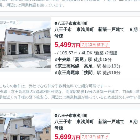
境。周辺には商業施設も揃っています。
新築一戸建
八王子市
東浅川町
八王子市 東浅川町 新築一戸建て ８期 
号棟
5,499
7月13日 値下げ
万円
- / 105.57㎡ / 4LDK /新築 /2階建
中央線
「
高尾
」駅 徒歩19分
京王高尾線
「
高尾
」駅 徒歩19分
京王高尾線
「
狭間
」駅 徒歩16分
こちらの物件は、弊社でなら仲介手数料無料でご紹介可能です～～
中央線・京王高尾線の2路線利用可能な、高尾駅徒歩19分の新築一戸建て。前面6ｍ
学校近くお子様の登下校安心、周辺には商業施設が整っているため生活のしやすい
新築一戸建
八王子市
東浅川町
八王子市 東浅川町 新築一戸建て ８期 
号棟
5,699
7月13日 値下げ
万円