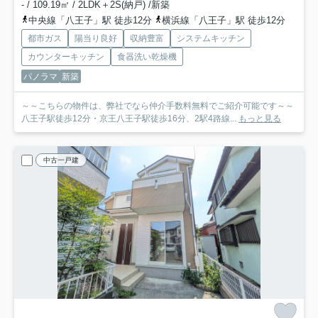
- / 109.19㎡ / 2LDK＋2S(納戸) /新築
中央線「八王子」駅 徒歩12分
横浜線「八王子」駅 徒歩12分
都市ガス
陽当り良好
収納豊富
システムキッチン
カウンターキッチン
食器洗い乾燥機
パノラマ
新築
～～こちらの物件は、弊社でなら仲介手数料無料でご紹介可能です～～
八王子駅徒歩12分・京王八王子駅徒歩16分、2駅4路線...
もっと見る
中古一戸建