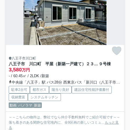
八王子市川口町
八王子市 川口町 平屋（新築一戸建て）２３ー３期
９号棟
3,580
万円
- / 60.45㎡ / 2LDK /新築
中央線「八王子」駅 バス28分 西東京バス「新川口（八王子市）」 停歩5分
駐車2台可
都市ガス
陽当り良好
建設住宅性能評価書付
収納豊富
システムキッチン
動画
パノラマ
新築
～～こちらの物件は、弊社でなら仲介手数料無料でご紹介可能です～～
落ち着きのある閑静な住宅地内に、全9区画の新しいコミュ...
もっと見
る