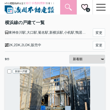
0
横浜線の戸建て一覧
東神奈川駅,大口駅,菊名駅,新横浜駅,小机駅,鴨居駅,中山駅,十日市場駅,長津田駅,成瀬駅,町田駅,古淵駅,淵野辺駅,矢部駅,相模原駅,橋本駅,相原駅,八王子みなみ野駅,片倉駅,八王子駅
変更
2K,2DK,2LDK,販売中
変更
9
件
新築一戸建