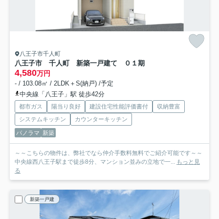
八王子市千人町
八王子市 千人町 新築一戸建て ０１期
4,580
万円
- / 103.08㎡ / 2LDK＋S(納戸) /予定
中央線「八王子」駅 徒歩42分
都市ガス
陽当り良好
建設住宅性能評価書付
収納豊富
システムキッチン
カウンターキッチン
パノラマ
新築
～～こちらの物件は、弊社でなら仲介手数料無料でご紹介可能です～～
中央線西八王子駅まで徒歩8分、マンション並みの立地で一...
もっと見
る
新築一戸建