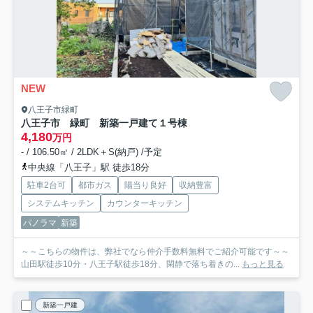
NEW
八王子市緑町
八王子市 緑町 新築一戸建て
１号棟
4,180
万円
- / 106.50㎡ / 2LDK＋S(納戸) /予定
中央線「八王子」駅 徒歩18分
駐車2台可
都市ガス
陽当り良好
収納豊富
システムキッチン
カウンターキッチン
パノラマ
新築
～～こちらの物件は、弊社でなら仲介手数料無料でご紹介可能です～～
山田駅徒歩10分・八王子駅徒歩18分、閑静で落ち着きの...
もっと見る
新築一戸建