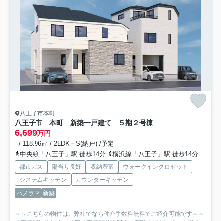
八王子市本町
八王子市 本町 新築一戸建て ５期
２号棟
6,699
万円
- / 118.96㎡ / 2LDK＋S(納戸) /予定
中央線「八王子」駅 徒歩14分
横浜線「八王子」駅 徒歩14分
都市ガス
陽当り良好
収納豊富
ウォークインクロゼット
システムキッチン
カウンターキッチン
パノラマ
新築
～～こちらの物件は、弊社でなら仲介手数料無料でご紹介可能です～～