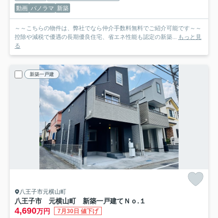
動画
パノラマ
新築
～～こちらの物件は、弊社でなら仲介手数料無料でご紹介可能です～～
控除や減税で優遇の長期優良住宅、省エネ性能も認定の新築...
もっと見
る
新築一戸建
八王子市元横山町
八王子市 元横山町 新築一戸建て
Ｎｏ.１
4,690
万円
7月30日 値下げ