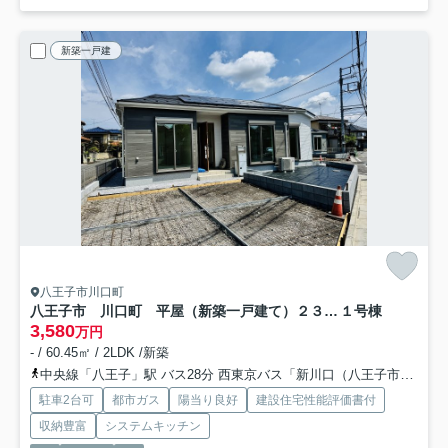
新築一戸建
八王子市川口町
八王子市 川口町 平屋（新築一戸建て）２３ー３期
１号棟
3,580
万円
- / 60.45㎡ / 2LDK /新築
中央線「八王子」駅 バス28分 西東京バス「新川口（八王子市）」 停歩5分
駐車2台可
都市ガス
陽当り良好
建設住宅性能評価書付
収納豊富
システムキッチン