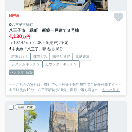
NEW
八王子市緑町
八王子市 緑町 新築一戸建て
３号棟
4,130
万円
- / 102.47㎡ / 2LDK＋S(納戸) /予定
中央線「八王子」駅 徒歩18分
駐車2台可
都市ガス
陽当り良好
収納豊富
システムキッチン
カウンターキッチン
パノラマ
新築
～～こちらの物件は、弊社でなら仲介手数料無料でご紹介可能です～～
山田駅徒歩10分・八王子駅徒歩18分、閑静で落ち着きの...
もっと見る
新築一戸建