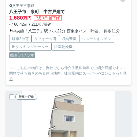
八王子市泉町
八王子市 泉町 中古戸建て
1,680
万円
7月3日 値下げ
- / 66.42㎡ / 2LDK /築9年
中央線「八王子」駅 バス22分 西東京バス「叶谷」 停歩11分
駐車2台可
リフォーム済
収納豊富
システムキッチン
IHクッキングヒーター
浴室乾燥機
動画
パノラマ
～～こちらの物件は、弊社でなら仲介手数料無料でご紹介可能です～～
閑静で落ち着きのある住宅地内、徒歩圏内にスーパーやコン...
もっと見
る
新築一戸建