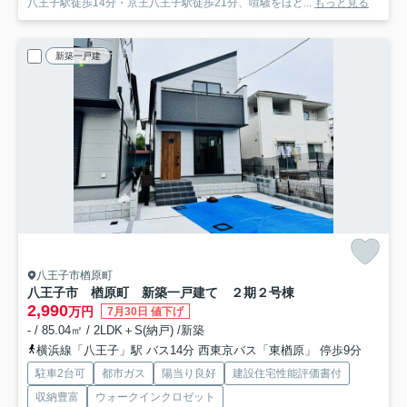
八王子駅徒歩14分・京王八王子駅徒歩21分、喧騒をほど...
もっと見る
新築一戸建
八王子市楢原町
八王子市 楢原町 新築一戸建て ２期
２号棟
2,990
万円
7月30日 値下げ
- / 85.04㎡ / 2LDK＋S(納戸) /新築
横浜線「八王子」駅 バス14分 西東京バス「東楢原」 停歩9分
駐車2台可
都市ガス
陽当り良好
建設住宅性能評価書付
収納豊富
ウォークインクロゼット