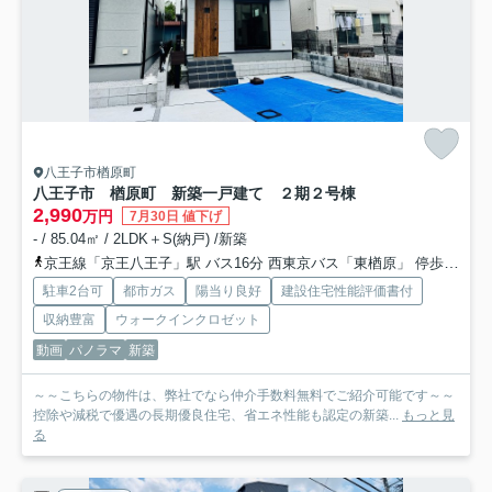
八王子市楢原町
八王子市 楢原町 新築一戸建て ２期
２号棟
2,990
万円
7月30日 値下げ
- / 85.04㎡ / 2LDK＋S(納戸) /新築
京王線「京王八王子」駅 バス16分 西東京バス「東楢原」 停歩9分
駐車2台可
都市ガス
陽当り良好
建設住宅性能評価書付
収納豊富
ウォークインクロゼット
動画
パノラマ
新築
～～こちらの物件は、弊社でなら仲介手数料無料でご紹介可能です～～
控除や減税で優遇の長期優良住宅、省エネ性能も認定の新築...
もっと見
る