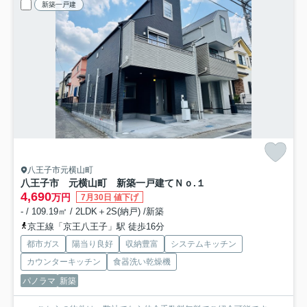
新築一戸建
八王子市元横山町
八王子市 元横山町 新築一戸建て
Ｎｏ.１
4,690
万円
7月30日 値下げ
- / 109.19㎡ / 2LDK＋2S(納戸) /新築
京王線「京王八王子」駅 徒歩16分
都市ガス
陽当り良好
収納豊富
システムキッチン
カウンターキッチン
食器洗い乾燥機
パノラマ
新築