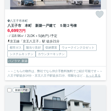
八王子市本町
八王子市 本町 新築一戸建て ５期
２号棟
6,699
万円
- / 118.96㎡ / 2LDK＋S(納戸) /予定
京王線「京王八王子」駅 徒歩21分
都市ガス
陽当り良好
収納豊富
ウォークインクロゼット
システムキッチン
カウンターキッチン
パノラマ
新築
～～こちらの物件は、弊社でなら仲介手数料無料でご紹介可能です～～
八王子駅徒歩14分・京王八王子駅徒歩21分、喧騒をほど...
もっと見る
新築一戸建