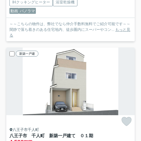
IHクッキングヒーター
浴室乾燥機
動画
パノラマ
～～こちらの物件は、弊社でなら仲介手数料無料でご紹介可能です～～
閑静で落ち着きのある住宅地内、徒歩圏内にスーパーやコン...
もっと見
る
新築一戸建
八王子市千人町
八王子市 千人町 新築一戸建て ０１期