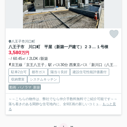
八王子市川口町
八王子市 川口町 平屋（新築一戸建て）２３ー３期
１号棟
3,580
万円
- / 60.45㎡ / 2LDK /新築
京王線「京王八王子」駅 バス30分 西東京バス「新川口（八王子市）」 停歩5分
駐車2台可
都市ガス
陽当り良好
建設住宅性能評価書付
収納豊富
システムキッチン
動画
パノラマ
新築
～～こちらの物件は、弊社でなら仲介手数料無料でご紹介可能です～～
落ち着きのある閑静な住宅地内に、全9区画の新しいコミュ...
もっと見
る