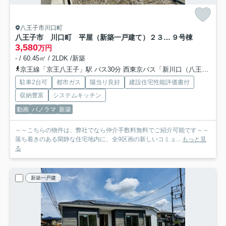
八王子市川口町
八王子市 川口町 平屋（新築一戸建て）２３ー３期
９号棟
3,580
万円
- / 60.45㎡ / 2LDK /新築
京王線「京王八王子」駅 バス30分 西東京バス「新川口（八王子市）」 停歩5分
駐車2台可
都市ガス
陽当り良好
建設住宅性能評価書付
収納豊富
システムキッチン
動画
パノラマ
新築
～～こちらの物件は、弊社でなら仲介手数料無料でご紹介可能です～～
落ち着きのある閑静な住宅地内に、全9区画の新しいコミュ...
もっと見
る
新築一戸建