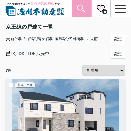
0
京王線の戸建て一覧
新宿駅,初台駅,幡ヶ谷駅,笹塚駅,代田橋駅,明大前駅,下高井戸駅,桜上水駅,上北沢駅,八幡山駅,芦花公園駅,千歳烏山駅,仙川駅,つつじヶ丘駅,柴崎駅,国領駅,布田駅,調布駅,西調布駅,飛田給駅,武蔵野台駅,多磨霊園駅,東府中駅,府中競馬正門前駅,府中駅,分倍河原駅,中河原駅,聖蹟桜ヶ丘駅,百草園駅,高幡不動駅,多摩動物公園駅,南平駅,平山城址公園駅,長沼駅,北野駅,京王八王子駅
変更
2K,2DK,2LDK,販売中
変更
7
件
新築一戸建