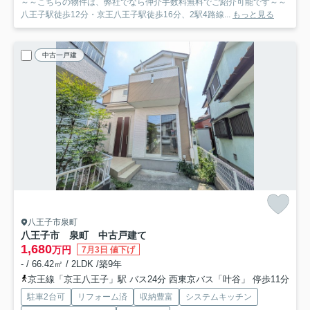
～～こちらの物件は、弊社でなら仲介手数料無料でご紹介可能です～～
八王子駅徒歩12分・京王八王子駅徒歩16分、2駅4路線...
もっと見る
中古一戸建
八王子市泉町
八王子市 泉町 中古戸建て
1,680
万円
7月3日 値下げ
- / 66.42㎡ / 2LDK /築9年
京王線「京王八王子」駅 バス24分 西東京バス「叶谷」 停歩11分
駐車2台可
リフォーム済
収納豊富
システムキッチン