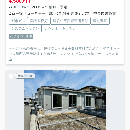
4,580
万円
- / 103.08㎡ / 2LDK＋S(納戸) /予定
京王線「京王八王子」駅 バス24分 西東京バス「中央図書館前（八王子市）」 停歩4分
都市ガス
陽当り良好
建設住宅性能評価書付
収納豊富
システムキッチン
カウンターキッチン
パノラマ
新築
～～こちらの物件は、弊社でなら仲介手数料無料でご紹介可能です～～
中央線西八王子駅まで徒歩8分、マンション並みの立地で一...
もっと見
る
新築一戸建