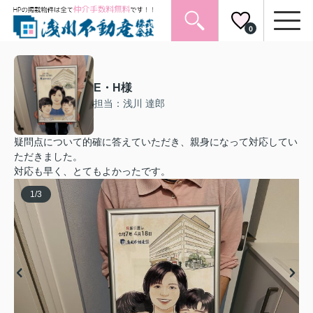
0
E・H様
担当：浅川 達郎
疑問点について的確に答えていただき、親身になって対応してい
ただきました。
対応も早く、とてもよかったです。
1
/
3