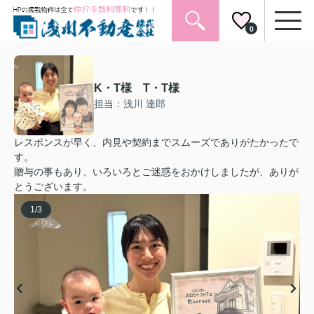
0
K・T様 T・T様
担当：浅川 達郎
レスポンスが早く、内見や契約までスムーズでありがたかったで
す。
贈与の事もあり、いろいろとご迷惑をおかけしましたが、ありが
とうございます。
1
/
3