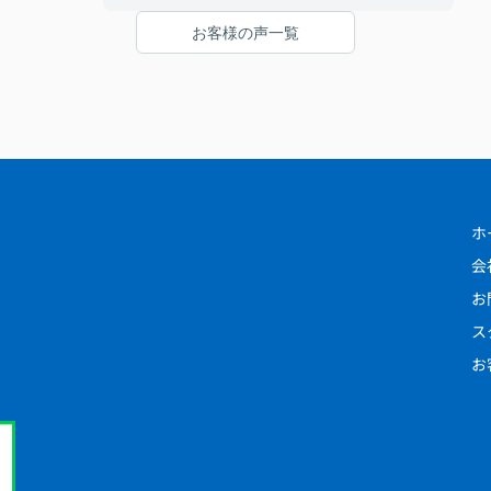
きる点が良かったです。良いご縁でした。あり
お客様の声一覧
がとうございました。
ホ
会
お
ス
お