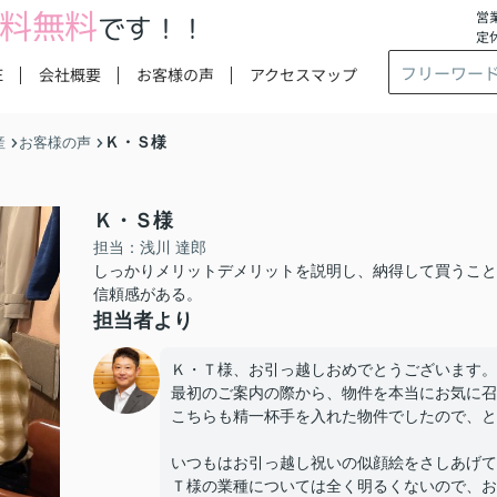
料無料
営業
です！！
定
E
会社概要
お客様の声
アクセスマップ
Ｋ・Ｓ様
産
お客様の声
Ｋ・Ｓ様
担当：浅川 達郎
しっかりメリットデメリットを説明し、納得して買うこと
信頼感がある。
担当者より
Ｋ・Ｔ様、お引っ越しおめでとうございます。
最初のご案内の際から、物件を本当にお気に召
こちらも精一杯手を入れた物件でしたので、と
いつもはお引っ越し祝いの似顔絵をさしあげて
Ｔ様の業種については全く明るくないので、お