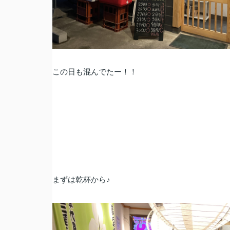
この日も混んでたー！！
まずは乾杯から♪