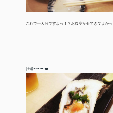
これで一人分ですよっ！？お腹空かせてきてよかっ
牡蠣〜〜〜❤️