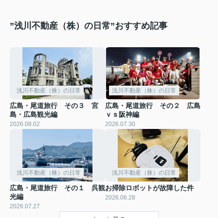
”浅川不動産（株）の日常”おすすめ記事
浅川不動産（株）の日常
浅川不動産（株）の日常
広島・尾道旅行 その３ 宮
広島・尾道旅行 その２ 広島
島・広島観光編
ｖｓ阪神編
2026.08.02
2026.07.30
浅川不動産（株）の日常
浅川不動産（株）の日常
広島・尾道旅行 その１ 呉観
お掃除ロボットが故障した件
光編
2026.06.28
2026.07.27