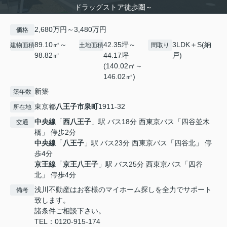
ドラッグストア徒歩圏～
2,680万円～3,480万円
価格
89.10㎡～
42.35坪～
3LDK＋S(納
建物面積
土地面積
間取り
98.82㎡
44.17坪
戸)
(140.02㎡～
146.02㎡)
新築
築年数
東京都
八王子市
泉町
1911-32
所在地
中央線
「
西八王子
」駅 バス18分 西東京バス「四谷並木
交通
橋」 停歩2分
中央線
「
八王子
」駅 バス23分 西東京バス「四谷北」 停
歩4分
京王線
「
京王八王子
」駅 バス25分 西東京バス「四谷
北」 停歩4分
浅川不動産はお客様のマイホーム探しを全力でサポート
備考
致します。
諸条件ご相談下さい。
TEL：0120-915-174