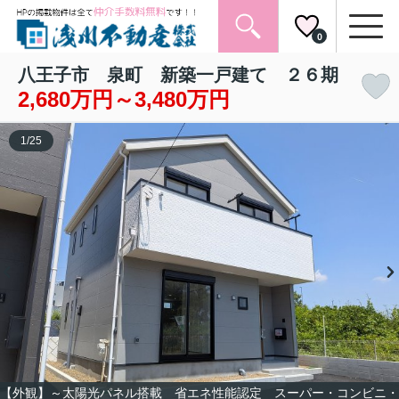
0
八王子市 泉町 新築一戸建て ２６期
2,680万円～3,480万円
1
/
25
【外観】～太陽光パネル搭載 省エネ性能認定 スーパー・コンビニ・