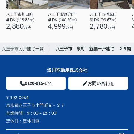
八王子市川口町
八王子市追分町
八王子市楢原町
4LDK (118.82㎡)
4LDK (100.20㎡)
3LDK (93.67㎡)
3
2,880
4,999
2,780
万円
万円
万円
八王子市の戸建て一覧
八王子市 泉町 新築一戸建て ２６期
浅川不動産株式会社
0120-915-174
お問い合わせ
〒192-0054
東京都八王子市小門町８－３７
営業時間：
9：00～18：00
定休日：
定休日無