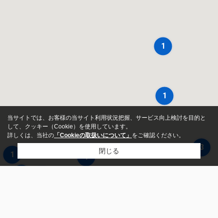
1
1
当サイトでは、お客様の当サイト利用状況把握、サービス向上検討を目的と
して、クッキー（Cookie）を使用しています。
詳しくは、当社の
「Cookieの取扱いについて」
をご確認ください。
3
3
3
閉じる
1
1
3
3
3
1
4
4
4
4
新築・中古
浅川不動産株式会社