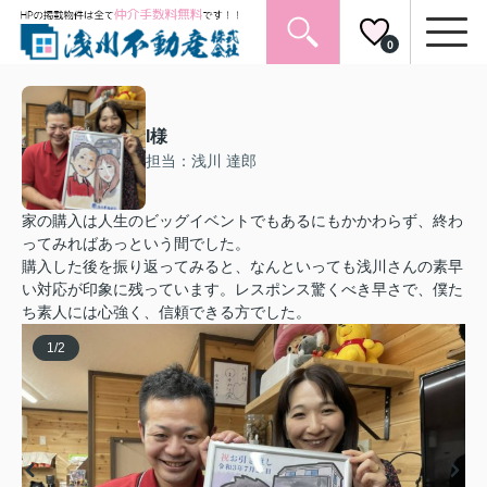
0
I様
担当：浅川 達郎
家の購入は人生のビッグイベントでもあるにもかかわらず、終わ
ってみればあっという間でした。
購入した後を振り返ってみると、なんといっても浅川さんの素早
い対応が印象に残っています。レスポンス驚くべき早さで、僕た
ち素人には心強く、信頼できる方でした。
1
/
2