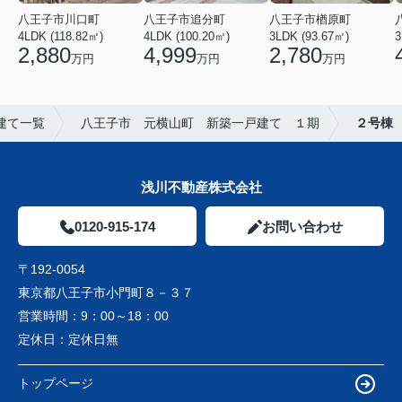
八王子市川口町
八王子市追分町
八王子市楢原町
4LDK (118.82㎡)
4LDK (100.20㎡)
3LDK (93.67㎡)
3
2,880
4,999
2,780
万円
万円
万円
建て一覧
八王子市 元横山町 新築一戸建て １期
２号棟
浅川不動産株式会社
0120-915-174
お問い合わせ
〒192-0054
東京都八王子市小門町８－３７
営業時間：
9：00～18：00
定休日：
定休日無
トップページ