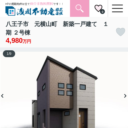
0
八王子市 元横山町 新築一戸建て １
期 ２号棟
4,980
万円
1
/
9