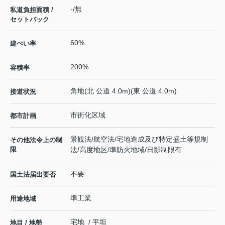
-/無
私道負担面積 /
セットバック
60%
建ぺい率
200%
容積率
角地(北 公道 4.0m)(東 公道 4.0m)
接道状況
市街化区域
都市計画
景観法/航空法/宅地造成及び特定盛土等規制
その他法令上の制
限
法/高度地区/準防火地域/日影制限有
不要
国土法届出要否
準工業
用途地域
宅地 / 平坦
地目 / 地勢