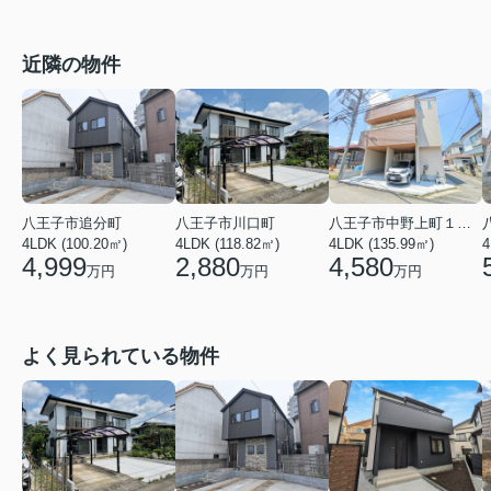
近隣の物件
八王子市追分町
八王子市川口町
八王子市中野上町１丁目
4LDK (100.20㎡)
4LDK (118.82㎡)
4LDK (135.99㎡)
4
4,999
2,880
4,580
万円
万円
万円
よく見られている物件