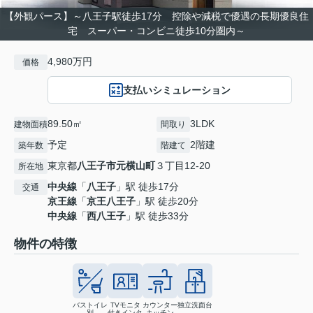
【外観パース】～八王子駅徒歩17分 控除や減税で優遇の長期優良住
宅 スーパー・コンビニ徒歩10分圏内～
4,980万円
価格
支払いシミュレーション
89.50㎡
3LDK
建物面積
間取り
予定
2階建
築年数
階建て
東京都
八王子市
元横山町
３丁目12-20
所在地
中央線
「
八王子
」駅 徒歩17分
交通
京王線
「
京王八王子
」駅 徒歩20分
中央線
「
西八王子
」駅 徒歩33分
物件の特徴
バストイレ
TVモニタ
カウンター
独立洗面台
別
付きインタ
キッチン