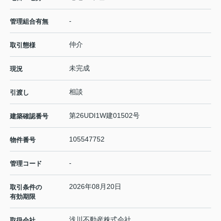
-
管理組合有無
仲介
取引態様
未完成
現況
相談
引渡し
第26UDI1W建01502号
建築確認番号
105547752
物件番号
-
管理コード
2026年08月20日
取引条件の
有効期限
浅川不動産株式会社
取扱会社