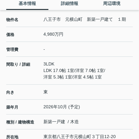
基本情報
詳細情報
周辺環境
八王子市 元横山町 新築一戸建て １期
物件名
4,980万円
価格
-
管理費
3LDK
間取り / 詳細
LDK 17.0帖 1室
/
洋室 7.0帖 1室
/
洋室 5.3帖 1室
/
洋室 4.5帖 1室
東
向き
2026年10月 (予定)
築年月
新築一戸建 / 木造
種別 / 建物構造
東京都
八王子市
元横山町
３丁目12-20
所在地