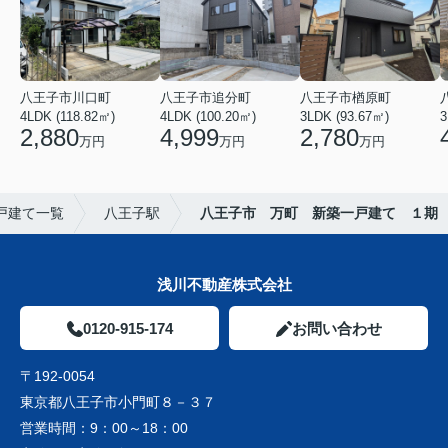
八王子市川口町
八王子市追分町
八王子市楢原町
4LDK (118.82㎡)
4LDK (100.20㎡)
3LDK (93.67㎡)
3
2,880
4,999
2,780
万円
万円
万円
戸建て一覧
八王子駅
八王子市 万町 新築一戸建て １期
浅川不動産株式会社
0120-915-174
お問い合わせ
〒192-0054
東京都八王子市小門町８－３７
営業時間：
9：00～18：00