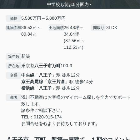
中学校も徒歩5分圏内～
5,580万円～5,880万円
価格
86.53㎡～
26.48坪～
3LDK
建物面積
土地面積
間取り
89.84㎡
34.04坪
(87.56㎡～
112.53㎡)
新築
築年数
東京都
八王子市
万町
100-3
所在地
中央線
「
八王子
」駅 徒歩12分
交通
京王高尾線
「
京王片倉
」駅 徒歩14分
横浜線
「
八王子
」駅 徒歩12分
浅川不動産はお客様のマイホーム探しを全力でサポート
備考
致します。
諸条件ご相談下さい。
TEL：0120-915-174
お問合せを心よりお待ちしております。
八王子市 万町 新築一戸建て １期のコメント