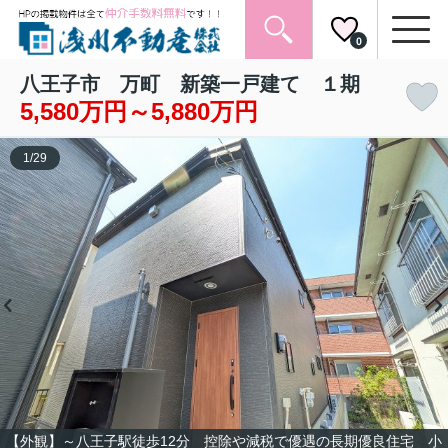
0
八王子市 万町 新築一戸建て １期
5,580万円～5,880万円
1
/
29
【外観】～八王子駅徒歩12分 控除や減税で優遇の長期優良住宅 小