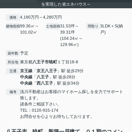
を実現した省エネハウス～
4,180万円～4,280万円
価格
99.36㎡～
31.53坪～
3LDK＋S(納
建物面積
土地面積
間取り
101.02㎡
39.31坪
戸)
(104.24㎡～
129.96㎡)
予定
築年数
東京都
八王子市
暁町
１丁目18-8
所在地
京王線
「
京王八王子
」駅 徒歩29分
交通
中央線
「
八王子
」駅 徒歩28分
中央線
「
西八王子
」駅 徒歩34分
浅川不動産はお客様のマイホーム探しを全力でサポート
備考
致します。
諸条件ご相談下さい。
TEL：0120-915-174
お問合せを心よりお待ちしております。
八王子市 暁町 新築一戸建て ０１期のコメン