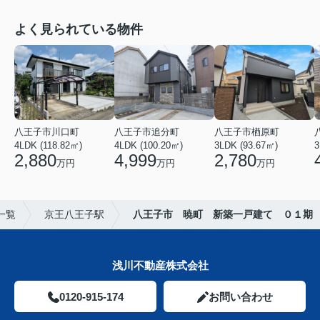
よく見られている物件
八王子市川口町
八王子市追分町
八王子市楢原町
4LDK (118.82㎡)
4LDK (100.20㎡)
3LDK (93.67㎡)
3
2,880
4,999
2,780
万円
万円
万円
一覧
京王八王子駅
八王子市 暁町 新築一戸建て ０１期
浅川不動産株式会社
0120-915-174
お問い合わせ