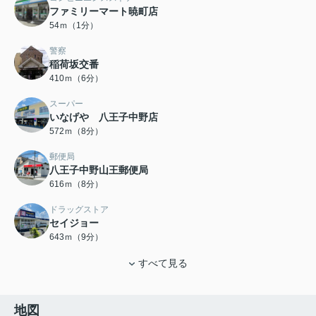
ファミリーマート暁町店
54ｍ（1分）
警察
稲荷坂交番
410ｍ（6分）
スーパー
いなげや 八王子中野店
572ｍ（8分）
郵便局
八王子中野山王郵便局
616ｍ（8分）
ドラッグストア
セイジョー
643ｍ（9分）
すべて見る
地図