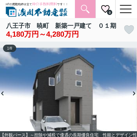
0
八王子市 暁町 新築一戸建て ０１期
4,180万円～4,280万円
1
/
8
【外観パース】～控除や減税で優遇の長期優良住宅 性能とデザイン性