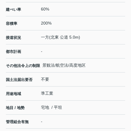
60%
建ぺい率
200%
容積率
一方(北東 公道 5.0m)
接道状況
-
都市計画
景観法/航空法/高度地区
その他法令上の制限
不要
国土法届出要否
準工業
用途地域
宅地 / 平坦
地目 / 地勢
-
管理組合有無