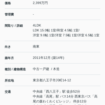
2,399万円
価格
-
管理費
4LDK
間取り / 詳細
LDK 15.0帖 1室
/
和室 4.5帖 1室
/
洋室 9.0帖 1室
/
洋室 7.5帖 1室
/
洋室 6.5帖 1室
南東
向き
2011年12月 (築14年)
築年月
中古一戸建 / 木造
種別 / 建物構造
東京都
八王子市
川町
14-12
所在地
中央線
「
西八王子
」駅 徒歩52分
交通
中央線
「
高尾
」駅 バス14分 西東京バス「高
尾の森わくわくビレッジ」 停歩12分