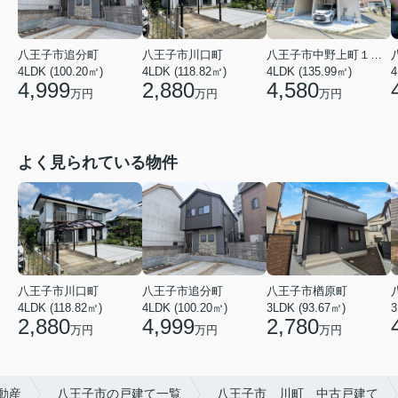
八王子市追分町
八王子市川口町
八王子市中野上町１丁目
4LDK (100.20㎡)
4LDK (118.82㎡)
4LDK (135.99㎡)
4
4,999
2,880
4,580
万円
万円
万円
よく見られている物件
八王子市川口町
八王子市追分町
八王子市楢原町
4LDK (118.82㎡)
4LDK (100.20㎡)
3LDK (93.67㎡)
3
2,880
4,999
2,780
万円
万円
万円
動産
八王子市の戸建て一覧
八王子市 川町 中古戸建て