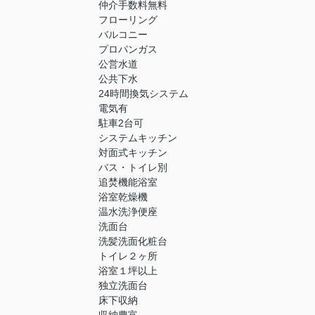
仲介手数料無料
フローリング
バルコニー
プロパンガス
公営水道
公共下水
24時間換気システム
電気有
駐車2台可
システムキッチン
対面式キッチン
バス・トイレ別
追焚機能浴室
浴室乾燥機
温水洗浄便座
洗面台
洗髪洗面化粧台
トイレ２ヶ所
浴室１坪以上
独立洗面台
床下収納