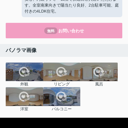
す。全室南東向きで陽当たり良好、2台駐車可能、庭
付きの4LDK住宅。
お問い合わせ
無料
パノラマ画像
外観
リビング
風呂
洋室
バルコニー