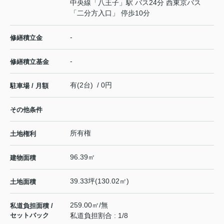
中央線
「
八王子
」駅 バス24分 西東京バス
「二分方入口」 停歩10分
-
修繕積立金
-
修繕積立基金
有(2台) / 0円
駐車場 / 月額
その他条件
所有権
土地権利
96.39㎡
建物面積
39.33坪(130.02㎡)
土地面積
259.00㎡/無
私道負担面積 /
セットバック
私道負担割合 : 1/8