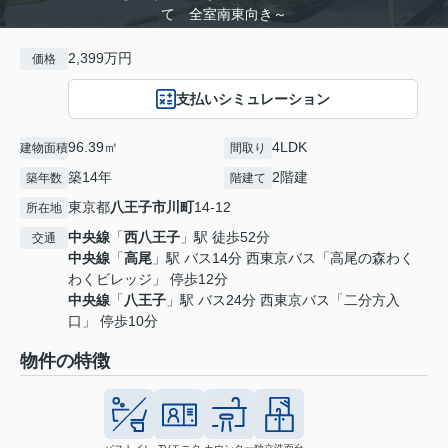
て 全室南東向き～
2,399万円
価格
支払いシミュレーション
96.39㎡
4LDK
建物面積
間取り
築14年
2階建
築年数
階建て
東京都
八王子市
川町
14-12
所在地
中央線
「
西八王子
」駅 徒歩52分
交通
中央線
「
高尾
」駅 バス14分 西東京バス「高尾の森わく
わくビレッジ」 停歩12分
中央線
「
八王子
」駅 バス24分 西東京バス「二分方入
口」 停歩10分
物件の特徴