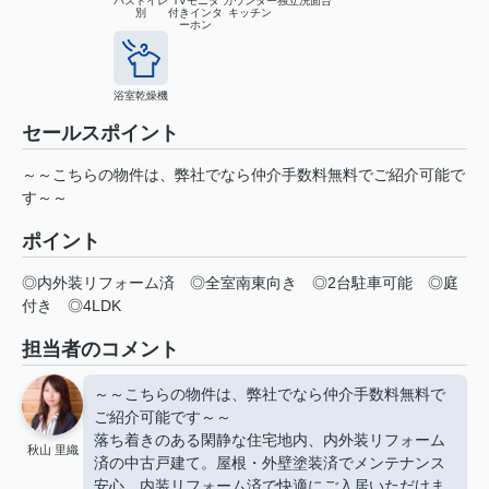
バストイレ
TVモニタ
カウンター
独立洗面台
別
付きインタ
キッチン
ーホン
浴室乾燥機
セールスポイント
～～こちらの物件は、弊社でなら仲介手数料無料でご紹介可能で
す～～
ポイント
◎内外装リフォーム済
◎全室南東向き
◎2台駐車可能
◎庭
付き
◎4LDK
担当者のコメント
～～こちらの物件は、弊社でなら仲介手数料無料で
ご紹介可能です～～
落ち着きのある閑静な住宅地内、内外装リフォーム
秋山 里織
済の中古戸建て。屋根・外壁塗装済でメンテナンス
安心、内装リフォーム済で快適にご入居いただけま