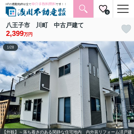
0
八王子市 川町 中古戸建て
2,399
万円
1
/
28
【外観】～落ち着きのある閑静な住宅地内 内外装リフォーム済戸建