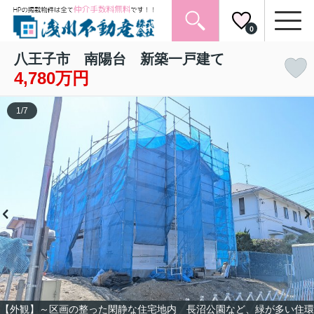
0
八王子市 南陽台 新築一戸建て
4,780万円
1
/
7
【外観】～区画の整った閑静な住宅地内 長沼公園など、緑が多い住環