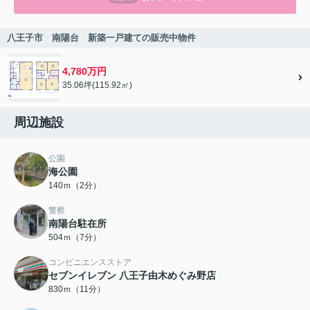
八王子市 南陽台 新築一戸建ての販売中物件
4,780万円
35.06坪(115.92㎡)
周辺施設
公園
海公園
140ｍ（2分）
警察
南陽台駐在所
504ｍ（7分）
コンビニエンスストア
セブンイレブン 八王子由木めぐみ野店
830ｍ（11分）