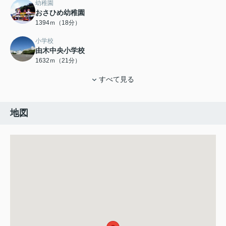
幼稚園
おさひめ幼稚園
1394ｍ（18分）
小学校
由木中央小学校
1632ｍ（21分）
すべて見る
地図