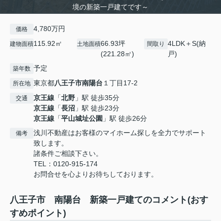
境の新築一戸建てです～
4,780万円
価格
115.92㎡
66.93坪
4LDK＋S(納
建物面積
土地面積
間取り
(221.28㎡)
戸)
予定
築年数
東京都
八王子市
南陽台
１丁目17-2
所在地
京王線
「
北野
」駅 徒歩35分
交通
京王線
「
長沼
」駅 徒歩23分
京王線
「
平山城址公園
」駅 徒歩26分
浅川不動産はお客様のマイホーム探しを全力でサポート
備考
致します。
諸条件ご相談下さい。
TEL：0120-915-174
お問合せを心よりお待ちしております。
八王子市 南陽台 新築一戸建てのコメント(おす
すめポイント)