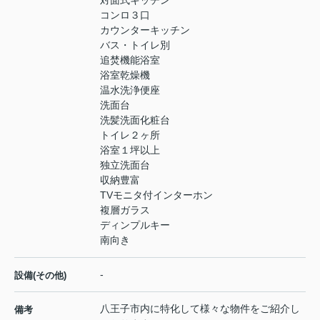
対面式キッチン
コンロ３口
カウンターキッチン
バス・トイレ別
追焚機能浴室
浴室乾燥機
温水洗浄便座
洗面台
洗髪洗面化粧台
トイレ２ヶ所
浴室１坪以上
独立洗面台
収納豊富
TVモニタ付インターホン
複層ガラス
ディンプルキー
南向き
-
設備(その他)
八王子市内に特化して様々な物件をご紹介し
備考