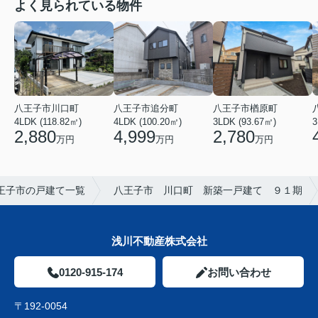
よく見られている物件
八王子市川口町
八王子市追分町
八王子市楢原町
4LDK (118.82㎡)
4LDK (100.20㎡)
3LDK (93.67㎡)
3
2,880
4,999
2,780
万円
万円
万円
王子市の戸建て一覧
八王子市 川口町 新築一戸建て ９１期
浅川不動産株式会社
0120-915-174
お問い合わせ
〒192-0054