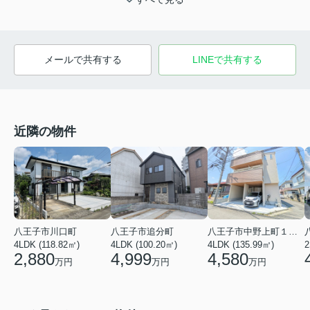
メールで共有する
LINEで共有する
近隣の物件
八王子市川口町
八王子市追分町
八王子市中野上町１丁目
4LDK (118.82㎡)
4LDK (100.20㎡)
4LDK (135.99㎡)
2
2,880
4,999
4,580
万円
万円
万円