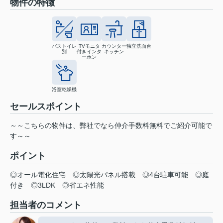
物件の特徴
バストイレ
TVモニタ
カウンター
独立洗面台
別
付きインタ
キッチン
ーホン
浴室乾燥機
セールスポイント
～～こちらの物件は、弊社でなら仲介手数料無料でご紹介可能で
す～～
ポイント
◎オール電化住宅
◎太陽光パネル搭載
◎4台駐車可能
◎庭
付き
◎3LDK
◎省エネ性能
担当者のコメント