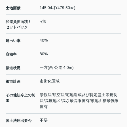
145.04坪(479.50㎡)
土地面積
-/無
私道負担面積 /
セットバック
40%
建ぺい率
80%
容積率
一方(西 公道 4.0m)
接道状況
市街化区域
都市計画
景観法/航空法/宅地造成及び特定盛土等規制
その他法令上の制
限
法/高度地区/高さ最高限度有/敷地面積最低限
度有
不要
国土法届出要否