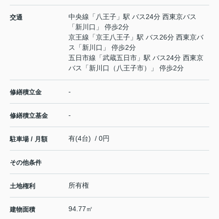
中央線
「
八王子
」駅 バス24分 西東京バス
交通
「新川口」 停歩2分
京王線
「
京王八王子
」駅 バス26分 西東京バ
ス「新川口」 停歩2分
五日市線
「
武蔵五日市
」駅 バス24分 西東京
バス「新川口（八王子市）」 停歩2分
-
修繕積立金
-
修繕積立基金
有(4台) / 0円
駐車場 / 月額
その他条件
所有権
土地権利
94.77㎡
建物面積