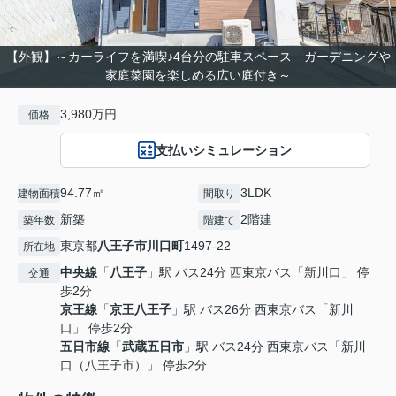
【外観】～カーライフを満喫♪4台分の駐車スペース ガーデニングや
家庭菜園を楽しめる広い庭付き～
3,980万円
価格
支払いシミュレーション
94.77㎡
3LDK
建物面積
間取り
新築
2階建
築年数
階建て
東京都
八王子市
川口町
1497-22
所在地
中央線
「
八王子
」駅 バス24分 西東京バス「新川口」 停
交通
歩2分
京王線
「
京王八王子
」駅 バス26分 西東京バス「新川
口」 停歩2分
五日市線
「
武蔵五日市
」駅 バス24分 西東京バス「新川
口（八王子市）」 停歩2分