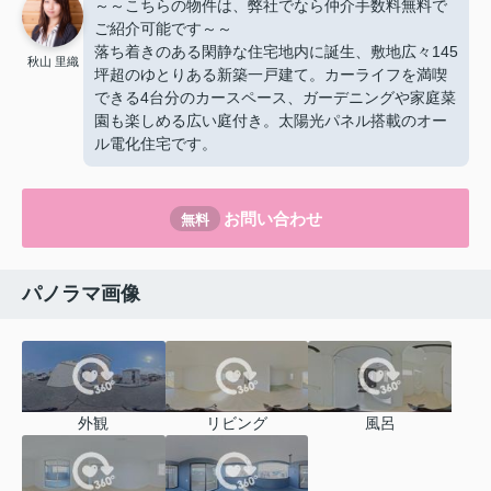
～～こちらの物件は、弊社でなら仲介手数料無料で
ご紹介可能です～～
落ち着きのある閑静な住宅地内に誕生、敷地広々145
秋山 里織
坪超のゆとりある新築一戸建て。カーライフを満喫
できる4台分のカースペース、ガーデニングや家庭菜
園も楽しめる広い庭付き。太陽光パネル搭載のオー
ル電化住宅です。
お問い合わせ
無料
パノラマ画像
外観
リビング
風呂