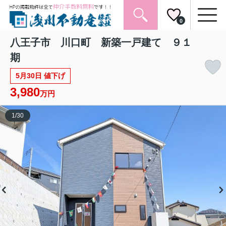
0
八王子市 川口町 新築一戸建て ９１
期
5月30日 値下げ
3,980
万円
1
/
30