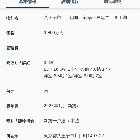
基本情報
詳細情報
周辺環境
八王子市 川口町 新築一戸建て ９１期
物件名
3,980万円
価格
-
管理費
3LDK
間取り / 詳細
LDK 18.0帖 1室
/
その他 4.0帖 1室
/
洋室 6.5帖 1室
/
洋室 6.0帖 2室
南
向き
2026年1月 (新築)
築年月
新築一戸建 / 木造
種別 / 建物構造
東京都
八王子市
川口町
1497-22
所在地