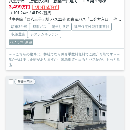
八王子市 上壱分方町 新築一戸建て １８期
１号棟
3,499
万円
7月5日 値下げ
- / 101.24㎡ / 4LDK /新築
中央線「西八王子」駅 バス21分 西東京バス「二分方入口」 停歩6分
駐車2台可
都市ガス
陽当り良好
建設住宅性能評価書付
収納豊富
システムキッチン
パノラマ
新築
～～こちらの物件は、弊社でなら仲介手数料無料でご紹介可能です～～
駅からは少し距離がありますが、陣馬街道へ出るとバス便が...
もっと見
る
新築一戸建