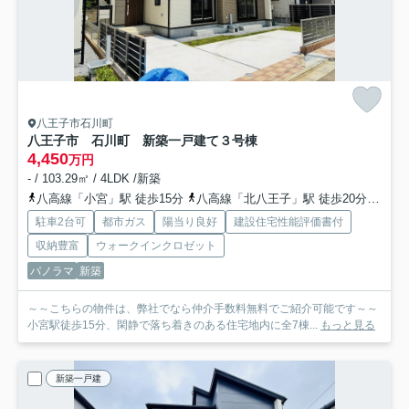
八王子市石川町
八王子市 石川町 新築一戸建て
３号棟
4,450
万円
- / 103.29㎡ / 4LDK /新築
八高線「小宮」駅 徒歩15分
八高線「北八王子」駅 徒歩20分
中央
駐車2台可
都市ガス
陽当り良好
建設住宅性能評価書付
収納豊富
ウォークインクロゼット
パノラマ
新築
～～こちらの物件は、弊社でなら仲介手数料無料でご紹介可能です～～
小宮駅徒歩15分、閑静で落ち着きのある住宅地内に全7棟...
もっと見る
新築一戸建