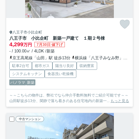
八王子市小比企町
八王子市 小比企町 新築一戸建て １期
２号棟
4,299
万円
7月30日 値下げ
- / 100.00㎡ / 4LDK /新築
京王高尾線「山田」駅 徒歩13分
横浜線「八王子みなみ野」駅 徒歩26分
駐車2台可
都市ガス
陽当り良好
収納豊富
システムキッチン
食器洗い乾燥機
パノラマ
新築
～～こちらの物件は、弊社でなら仲介手数料無料でご紹介可能です～～
山田駅徒歩13分、閑静で落ち着きのある住宅地内の新築一...
もっと見る
中古マンション