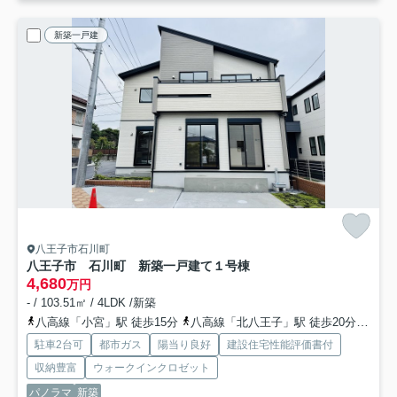
新築一戸建
八王子市石川町
八王子市 石川町 新築一戸建て
１号棟
4,680
万円
- / 103.51㎡ / 4LDK /新築
八高線「小宮」駅 徒歩15分
八高線「北八王子」駅 徒歩20分
中央
駐車2台可
都市ガス
陽当り良好
建設住宅性能評価書付
収納豊富
ウォークインクロゼット
パノラマ
新築