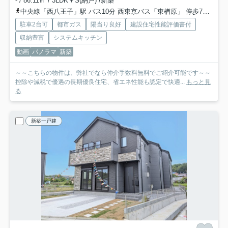
- / 86.11㎡ / 3LDK＋S(納戸) /新築
中央線「西八王子」駅 バス10分 西東京バス「東楢原」 停歩7分
中
駐車2台可
都市ガス
陽当り良好
建設住宅性能評価書付
収納豊富
システムキッチン
動画
パノラマ
新築
～～こちらの物件は、弊社でなら仲介手数料無料でご紹介可能です～～
控除や減税で優遇の長期優良住宅、省エネ性能も認定で快適...
もっと見
る
新築一戸建