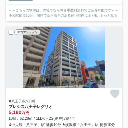
～～こちらの物件は、弊社でなら仲介手数料無料でご紹介可能です～～
小宮駅徒歩15分、閑静で落ち着きのある住宅地内に全7棟...
もっと見る
中古マンション
八王子市八日町
プレシス八王子レグリオ
5,180
万円
10階 / 62.28㎡ / 1LDK＋2S(納戸) /築7年
中央線「八王子」駅 徒歩10分
横浜線「八王子」駅 徒歩10分
京王