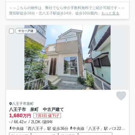
～～こちらの物件は、弊社でなら仲介手数料無料でご紹介可能です～～
豊田駅徒歩16分・北八王子駅徒歩14分、徒歩10分圏内...
もっと見る
中古一戸建
八王子市泉町
八王子市 泉町 中古戸建て
1,680
万円
7月3日 値下げ
- / 66.42㎡ / 2LDK /築9年
中央線「西八王子」駅 徒歩36分
中央線「八王子」駅 バス22分 西東京バス「叶谷」 停歩11分