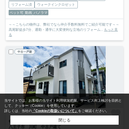
リフォーム済
ウォークインクロゼット
ペット可
動画
パノラマ
～～こちらの物件は、弊社でなら仲介手数料無料でご紹介可能です～～
高尾駅徒歩7分、通勤・通学に大変便利な立地のリフォーム...
もっと見
る
中古一戸建
当サイトでは、お客様の当サイト利用状況把握、サービス向上検討を目的と
して、クッキー（Cookie）を使用しています。
詳しくは、当社の
「Cookieの取扱いについて」
をご確認ください。
閉じる
八王子市川町
八王子市 川町 中古戸建て