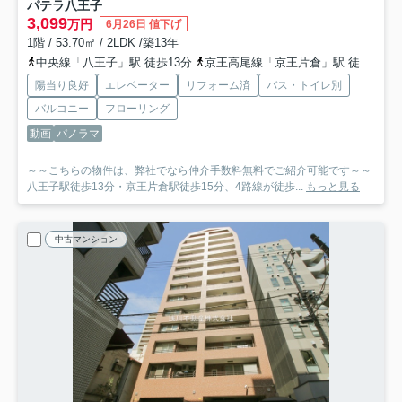
パテラ八王子
3,099
万円
6月26日 値下げ
1階 / 53.70㎡ / 2LDK /築13年
中央線「八王子」駅 徒歩13分
京王高尾線「京王片倉」駅 徒歩15分
陽当り良好
エレベーター
リフォーム済
バス・トイレ別
バルコニー
フローリング
動画
パノラマ
～～こちらの物件は、弊社でなら仲介手数料無料でご紹介可能です～～
八王子駅徒歩13分・京王片倉駅徒歩15分、4路線が徒歩...
もっと見る
中古マンション