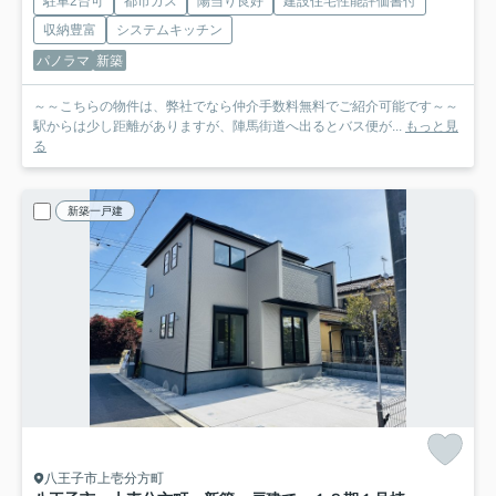
駐車2台可
都市ガス
陽当り良好
建設住宅性能評価書付
収納豊富
システムキッチン
パノラマ
新築
～～こちらの物件は、弊社でなら仲介手数料無料でご紹介可能です～～
駅からは少し距離がありますが、陣馬街道へ出るとバス便が...
もっと見
る
新築一戸建
八王子市上壱分方町