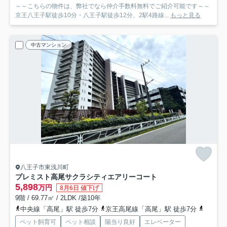
～～こちらの物件は、弊社でなら仲介手数料無料でご紹介可能です～～
京王八王子駅徒歩10分・八王子駅徒歩12分、2駅4路線...
もっと見る
中古マンション
八王子市東浅川町
プレミスト高尾サクラシティエアリーコート
5,898
万円
8月6日 値下げ
9階 / 69.77㎡ / 2LDK /築10年
中央線「高尾」駅 徒歩7分
京王高尾線「高尾」駅 徒歩7分
京王高
ペット飼育可
ペット相談
陽当り良好
エレベーター