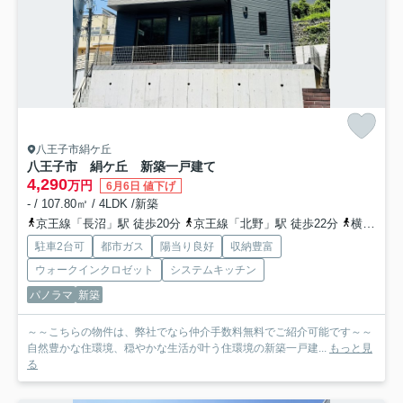
八王子市絹ケ丘
八王子市 絹ケ丘 新築一戸建て
4,290
万円
6月6日 値下げ
- / 107.80㎡ / 4LDK /新築
京王線「長沼」駅 徒歩20分
京王線「北野」駅 徒歩22分
横浜線「八王子みなみ野」駅 徒歩48分
駐車2台可
都市ガス
陽当り良好
収納豊富
ウォークインクロゼット
システムキッチン
パノラマ
新築
～～こちらの物件は、弊社でなら仲介手数料無料でご紹介可能です～～
自然豊かな住環境、穏やかな生活が叶う住環境の新築一戸建...
もっと見
る