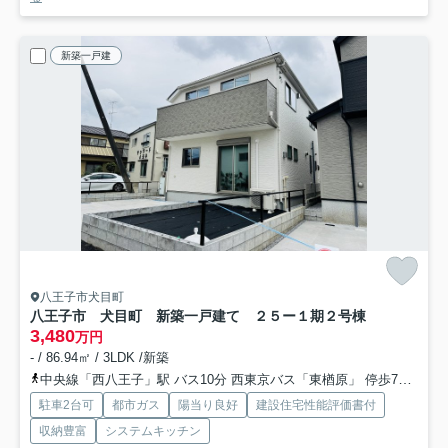
新築一戸建
八王子市犬目町
八王子市 犬目町 新築一戸建て ２５ー１期
２号棟
3,480
万円
- / 86.94㎡ / 3LDK /新築
中央線「西八王子」駅 バス10分 西東京バス「東楢原」 停歩7分
中
駐車2台可
都市ガス
陽当り良好
建設住宅性能評価書付
収納豊富
システムキッチン