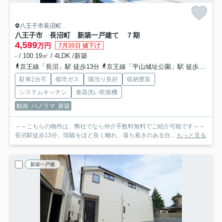
八王子市長沼町
八王子市 長沼町 新築一戸建て ７期
4,599
万円
7月30日 値下げ
- / 100.19㎡ / 4LDK /新築
京王線「長沼」駅 徒歩13分
京王線「平山城址公園」駅 徒歩18分
駐車2台可
都市ガス
陽当り良好
収納豊富
システムキッチン
食器洗い乾燥機
動画
パノラマ
新築
～～こちらの物件は、弊社でなら仲介手数料無料でご紹介可能です～～
長沼駅徒歩13分、喧騒をほど良く離れ、落ち着きのある住...
もっと見る
新築一戸建