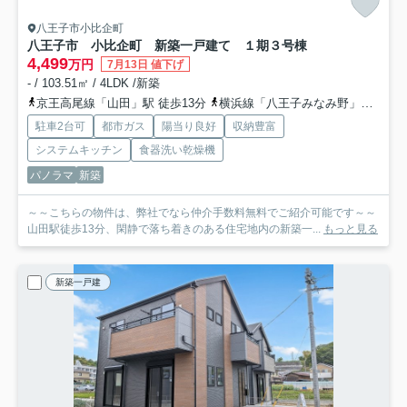
八王子市小比企町
八王子市 小比企町 新築一戸建て １期
３号棟
4,499
万円
7月13日 値下げ
- / 103.51㎡ / 4LDK /新築
京王高尾線「山田」駅 徒歩13分
横浜線「八王子みなみ野」駅 徒歩26分
駐車2台可
都市ガス
陽当り良好
収納豊富
システムキッチン
食器洗い乾燥機
パノラマ
新築
～～こちらの物件は、弊社でなら仲介手数料無料でご紹介可能です～～
山田駅徒歩13分、閑静で落ち着きのある住宅地内の新築一...
もっと見る
新築一戸建