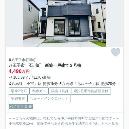
八王子市石川町
八王子市 石川町 新築一戸建て
２号棟
4,490
万円
- / 103.59㎡ / 4LDK /新築
八高線「小宮」駅 徒歩15分
八高線「北八王子」駅 徒歩20分
中央
駐車2台可
都市ガス
陽当り良好
建設住宅性能評価書付
収納豊富
ウォークインクロゼット
パノラマ
新築
～～こちらの物件は、弊社でなら仲介手数料無料でご紹介可能です～～
小宮駅徒歩15分、閑静で落ち着きのある住宅地内に全7棟...
もっと見る