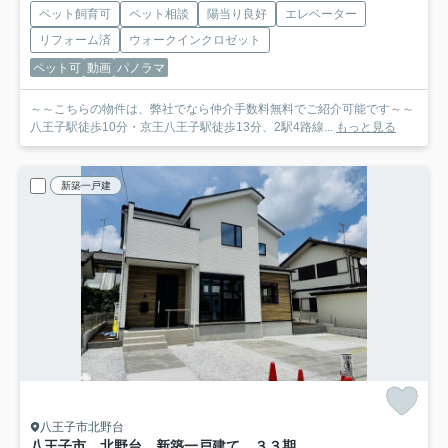
ペット飼育可
ペット相談
陽当り良好
エレベーター
リフォーム済
ウォークインクロゼット
ペット可
動画
パノラマ
～～こちらの物件は、弊社でなら仲介手数料無料でご紹介可能です～～
八王子駅徒歩10分・京王八王子駅徒歩13分、2駅4路線...
もっと見る
新築一戸建
八王子市北野台
八王子市 北野台 新築一戸建て ３３期