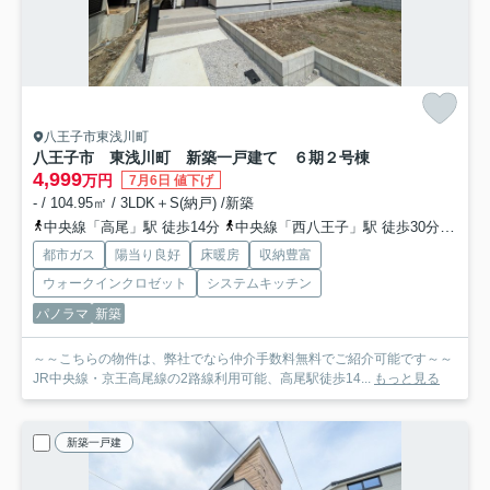
八王子市東浅川町
八王子市 東浅川町 新築一戸建て ６期
２号棟
4,999
万円
7月6日 値下げ
- / 104.95㎡ / 3LDK＋S(納戸) /新築
中央線「高尾」駅 徒歩14分
中央線「西八王子」駅 徒歩30分
京王
都市ガス
陽当り良好
床暖房
収納豊富
ウォークインクロゼット
システムキッチン
パノラマ
新築
～～こちらの物件は、弊社でなら仲介手数料無料でご紹介可能です～～
JR中央線・京王高尾線の2路線利用可能、高尾駅徒歩14...
もっと見る
新築一戸建