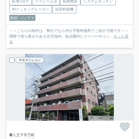
駐車2台可
リフォーム済
収納豊富
システムキッチン
IHクッキングヒーター
浴室乾燥機
動画
パノラマ
～～こちらの物件は、弊社でなら仲介手数料無料でご紹介可能です～～
閑静で落ち着きのある住宅地内、徒歩圏内にスーパーやコン...
もっと見
る
中古マンション
八王子市万町