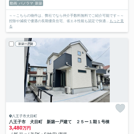
動画
パノラマ
新築
～～こちらの物件は、弊社でなら仲介手数料無料でご紹介可能です～～
控除や減税で優遇の長期優良住宅、省エネ性能も認定で快適...
もっと見
る
新築一戸建
八王子市犬目町
八王子市 犬目町 新築一戸建て ２５ー１期
１号棟
3,480
万円