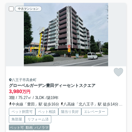
中古マンション
八王子市高倉町
グローベルガーデン豊田ディーセントスクエア
3,980
万円
3階 / 75.27㎡ / 3LDK /築19年
中央線「豊田」駅 徒歩16分
八高線「北八王子」駅 徒歩14分
中央
ペット飼育可
ペット相談
陽当り良好
エレベーター
角部屋
リフォーム済
ペット可
動画
パノラマ