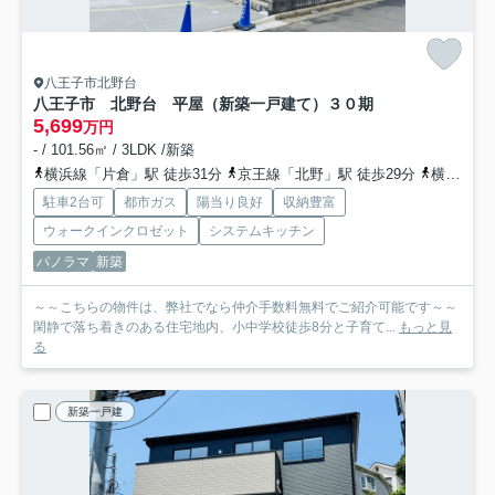
八王子市北野台
八王子市 北野台 平屋（新築一戸建て）３０期
5,699
万円
- / 101.56㎡ / 3LDK /新築
横浜線「片倉」駅 徒歩31分
京王線「北野」駅 徒歩29分
横浜線「八王子みなみ野」駅 徒歩33分
駐車2台可
都市ガス
陽当り良好
収納豊富
ウォークインクロゼット
システムキッチン
パノラマ
新築
～～こちらの物件は、弊社でなら仲介手数料無料でご紹介可能です～～
閑静で落ち着きのある住宅地内、小中学校徒歩8分と子育て...
もっと見
る
新築一戸建