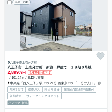
新築一戸建
八王子市上壱分方町
八王子市 上壱分方町 新築一戸建て １８期
６号棟
2,899
万円
5月30日 値下げ
- / 101.24㎡ / 3LDK /新築
中央線「西八王子」駅 バス21分 西東京バス「二分方入口」 停歩6分
駐車2台可
都市ガス
陽当り良好
建設住宅性能評価書付
収納豊富
ウォークインクロゼット
パノラマ
新築