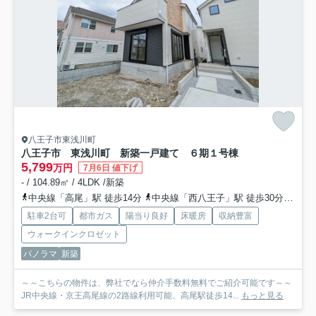
八王子市東浅川町
八王子市 東浅川町 新築一戸建て ６期
１号棟
5,799
万円
7月6日 値下げ
- / 104.89㎡ / 4LDK /新築
中央線「高尾」駅 徒歩14分
中央線「西八王子」駅 徒歩30分
京王
駐車2台可
都市ガス
陽当り良好
床暖房
収納豊富
ウォークインクロゼット
パノラマ
新築
～～こちらの物件は、弊社でなら仲介手数料無料でご紹介可能です～～
JR中央線・京王高尾線の2路線利用可能、高尾駅徒歩14...
もっと見る