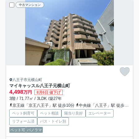
中古マンション
八王子市元横山町
マイキャッスル八王子元横山町
4,498
万円
8月6日 値下げ
3階 / 71.77㎡ / 3LDK /築27年
京王線「京王八王子」駅 徒歩10分
中央線「八王子」駅 徒歩12分
ペット飼育可
ペット相談
陽当り良好
エレベーター
リフォーム済
バス・トイレ別
ペット可
パノラマ