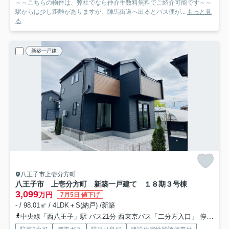
～～こちらの物件は、弊社でなら仲介手数料無料でご紹介可能です～～
駅からは少し距離がありますが、陣馬街道へ出るとバス便が...
もっと見
る
新築一戸建
八王子市上壱分方町
八王子市 上壱分方町 新築一戸建て １８期
３号棟
3,099
万円
7月5日 値下げ
- / 98.01㎡ / 4LDK＋S(納戸) /新築
中央線「西八王子」駅 バス21分 西東京バス「二分方入口」 停歩6分