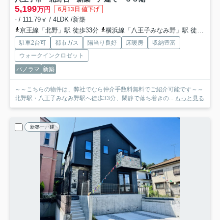
5,199
万円
6月13日 値下げ
- / 111.79㎡ / 4LDK /新築
京王線「北野」駅 徒歩33分
横浜線「八王子みなみ野」駅 徒歩33分
駐車2台可
都市ガス
陽当り良好
床暖房
収納豊富
ウォークインクロゼット
パノラマ
新築
～～こちらの物件は、弊社でなら仲介手数料無料でご紹介可能です～～
北野駅・八王子みなみ野駅へ徒歩33分、閑静で落ち着きの...
もっと見る
新築一戸建