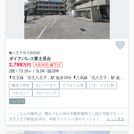
八王子市大和田町
ダイアパレス富士見台
2,799
万円
6月30日 値下げ
2階 / 73.18㎡ / 3LDK /築28年
京王線「京王八王子」駅 徒歩18分
八高線「北八王子」駅 徒歩18分
陽当り良好
エレベーター
リフォーム済
バス・トイレ別
バルコニー
フローリング
パノラマ
～～こちらの物件は、弊社でなら仲介手数料無料でご紹介可能です～～
京王八王子駅徒歩18分、内装フリリノベ済のマンション。...
もっと見る