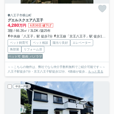
八王子市横山町
グエルスクエア八王子
4,280
万円
6月30日 値下げ
3階 / 66.26㎡ / 3LDK /築25年
中央線「八王子」駅 徒歩7分
京王線「京王八王子」駅 徒歩12分
横
ペット飼育可
ペット相談
陽当り良好
エレベーター
角部屋
リフォーム済
ペット可
動画
パノラマ
～～こちらの物件は、弊社でなら仲介手数料無料でご紹介可能です～～
八王子駅徒歩7分・京王八王子駅徒歩12分、4路線が徒歩...
もっと見る
中古一戸建