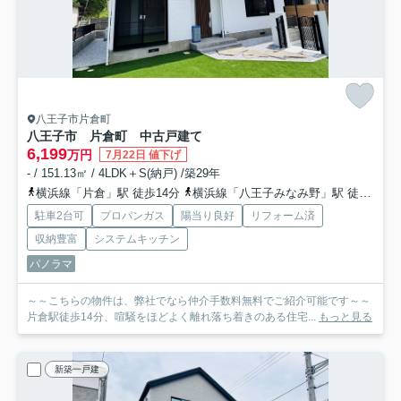
八王子市片倉町
八王子市 片倉町 中古戸建て
6,199
万円
7月22日 値下げ
- / 151.13㎡ / 4LDK＋S(納戸) /築29年
横浜線「片倉」駅 徒歩14分
横浜線「八王子みなみ野」駅 徒歩16分
駐車2台可
プロパンガス
陽当り良好
リフォーム済
収納豊富
システムキッチン
パノラマ
～～こちらの物件は、弊社でなら仲介手数料無料でご紹介可能です～～
片倉駅徒歩14分、喧騒をほどよく離れ落ち着きのある住宅...
もっと見る
新築一戸建