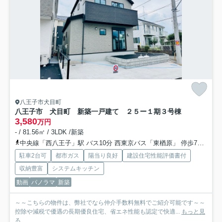
八王子市犬目町
八王子市 犬目町 新築一戸建て ２５ー１期
３号棟
3,580
万円
- / 81.56㎡ / 3LDK /新築
中央線「西八王子」駅 バス10分 西東京バス「東楢原」 停歩7分
中
駐車2台可
都市ガス
陽当り良好
建設住宅性能評価書付
収納豊富
システムキッチン
動画
パノラマ
新築
～～こちらの物件は、弊社でなら仲介手数料無料でご紹介可能です～～
控除や減税で優遇の長期優良住宅、省エネ性能も認定で快適...
もっと見
る